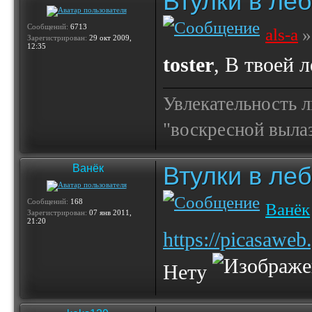
Втулки в ле
Сообщений:
6713
als-a
»
Зарегистрирован:
29 окт 2009,
12:35
toster
, В твоей 
Увлекательность 
"воскресной выла
Втулки в ле
Ванёк
Сообщений:
168
Ванёк
Зарегистрирован:
07 янв 2011,
21:20
https://picasaw
Нету