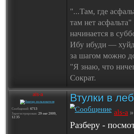
"...Там, где асфал
там нет асфальта"
начинается в субб
Ибу ибуди — х
за шагом можно до
"Я знаю, что ничег
Сократ.
Втулки в ле
als-a
Сообщений:
6713
als-a
»
Зарегистрирован:
29 окт 2009,
12:35
Разберу - посмо