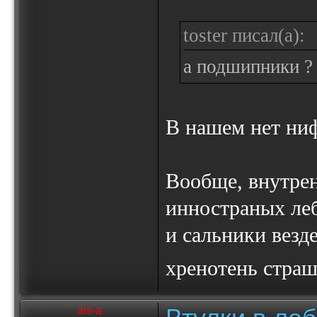
toster писал(а):
а подшипники ?
В нашем нет ниф
Вообще, внутре
инностраных леб
и сальники везде
хренотень стра
als-a