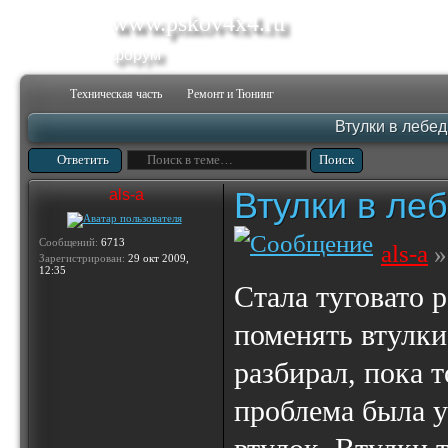
www.pskov4x4.ru
форум
Техническая часть
Ремонт и Тюнинг
Втулки в лебед
Ответить
Втулки в ле
als-a
Сообщений:
6713
als-a
»
Зарегистрирован:
29 окт 2009,
12:35
Стала туговато 
поменять втулки
разбирал, пока 
проблема была 