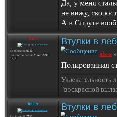
Да, у меня сталь
не вижу, скорос
А в Спруте вообщ
Втулки в ле
als-a
Сообщений:
6713
als-a
»
Зарегистрирован:
29 окт 2009,
12:35
Полированная ст
Увлекательность 
"воскресной выла
Втулки в ле
toster
Сообщений:
2131