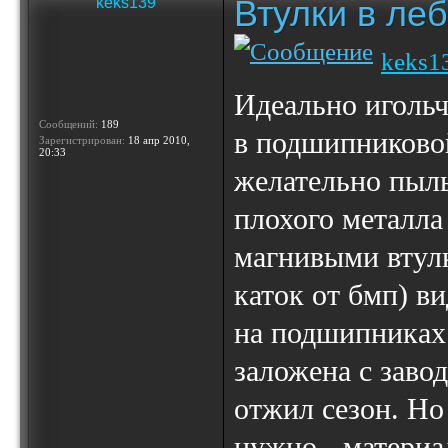
Втулки в ле
keks139
keks1
Идеально иголь
Сообщений:
189
в подшипниково
Зарегистрирован:
18 апр 2010,
20:33
желательно пыль
плохого металла 
магнивыми втулк
каток от бмп) в
на подшипниках 
заложена с заво
отжил сезон. Но
нужно - материа