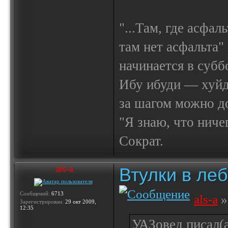
"...Там, где асфал
там нет асфальта"
начинается в субб
Ибу ибуди — х
за шагом можно до
"Я знаю, что ничег
Сократ.
Втулки в ле
als-a
Сообщений:
6713
als-a
»
Зарегистрирован:
29 окт 2009,
12:35
УАЗовед писал(а