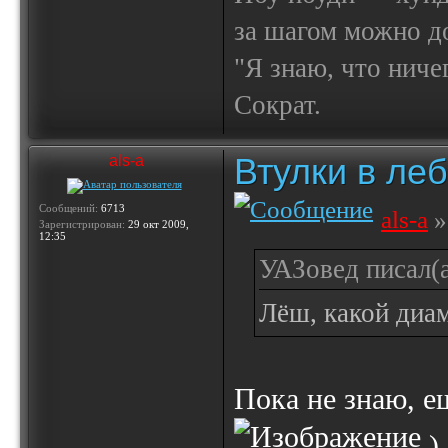
за шагом можно до
"Я знаю, что ничег
Сократ.
Втулки в ле
als-a
Сообщений:
6713
als-a
»
Зарегистрирован:
29 окт 2009,
12:35
УАЗовед писал(а
Лёш, какой диа
Пока не знаю, е
)