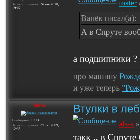
toster
Зарегистрирован:
24 янв 2010,
19:07
Ванёк писал(а):
А в Спруте вооб
а подшипники ?
про машину
Рожде
и уже теперь
"Рож
Втулки в ле
als-a
Сообщений:
6713
als-a
»
Зарегистрирован:
29 окт 2009,
12:35
такк .. в Cпруте