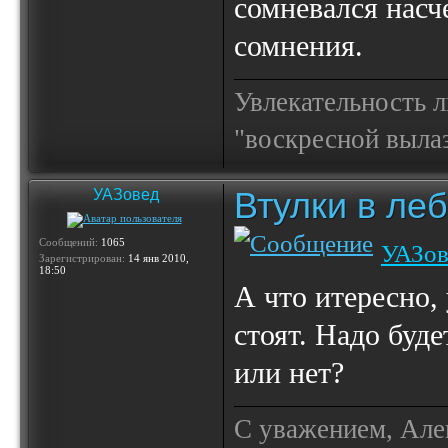
сомневался насч
сомнения.
Увлекательность 
"воскресной выла
Втулки в ле
УАЗовед
Сообщений:
1065
УАЗов
Зарегистрирован:
14 янв 2010,
18:50
А что итересно,
стоят. Надо буд
или нет?
С уважением, Але