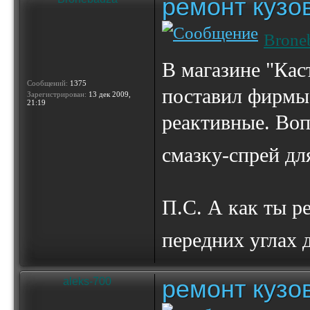
ремонт кузо
Brone
В магазине "Каст
Сообщений:
1375
поставил фирмы 
Зарегистрирован:
13 дек 2009,
21:19
реактивные. Воп
смазку-спрей дл
П.С. А как ты р
передних углах 
ремонт кузо
aleks-700