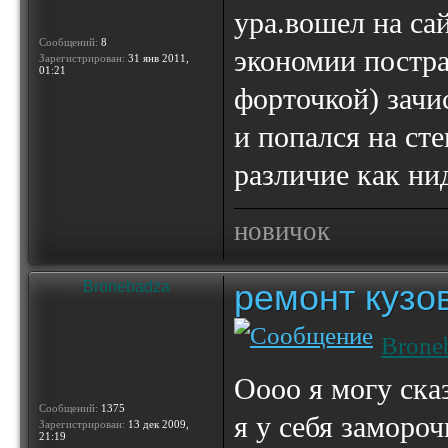
ура.вошел на сай
Сообщений:
8
экономии постра
Зарегистрирован:
31 янв 2011,
01:21
форточкой) зачи
и попался на ст
различие как ни
новичок
ремонт кузо
Bronebadza
Brone
Оооо я могу ска
Сообщений:
1375
я у себя замороч
Зарегистрирован:
13 дек 2009,
21:19