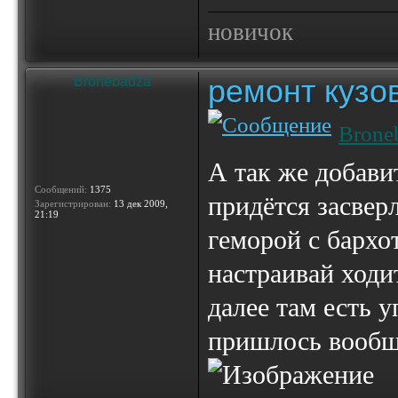
новичок
ремонт кузо
Bronebadza
Brone
А так же добав
Сообщений:
1375
придётся засверл
Зарегистрирован:
13 дек 2009,
21:19
геморой с бархот
настраивай ходи
далее там есть у
пришлось вообще