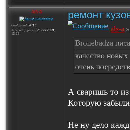
ремонт кузо
als-a
Сообщений:
6713
als-a
»
Зарегистрирован:
29 окт 2009,
12:35
Bronebadza писа
качество новых 
очень посредст
А сваришь то из 
Которую забыли к
Не ну дело каждо