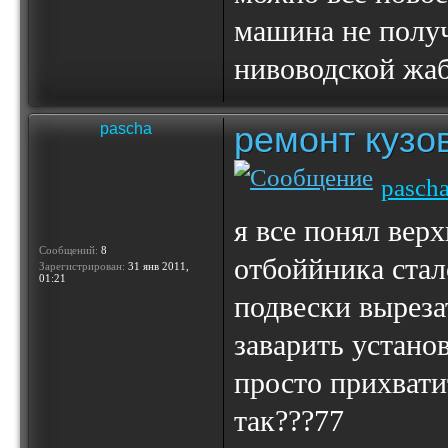
машина не получ
нивоводской жаб
ремонт кузо
pascha
pasch
я все понял вер
Сообщений:
8
отбоййника стал
Зарегистрирован:
31 янв 2011,
01:21
подвески выреза
заварить устано
просто прихвати
так???77