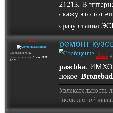
21213. В интерне
скажу это тот ещ
сразу ставил Э
ремонт кузо
als-a
Сообщений:
6713
als-a
»
Зарегистрирован:
29 окт 2009,
12:35
paschka
, ИМХО:
покое.
Bronebad
Увлекательность 
"воскресной выла