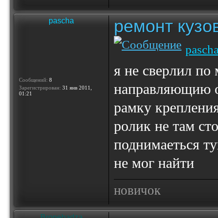
ремонт кузо
pascha
pasch
я не сверлил по 
Сообщений:
8
направляющию о
Зарегистрирован:
31 янв 2011,
01:21
рамку крепления
ролик не там ст
поднимаеться туг
не мог найти
новичок
Bronebadza