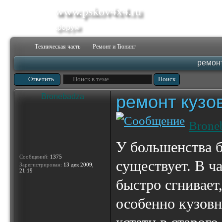
www.pskov4x4.ru
форум
Техническая часть
Ремонт и Тюнинг
ремонт
Ответить
ремонт кузо
Bronebadza
Brone
У большенства б
Сообщений:
1375
существует. В ч
Зарегистрирован:
13 дек 2009,
21:19
быстро сгнивает,
особенно кузовн