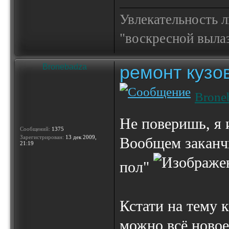
Увлекательность 
"воскресной выла
ремонт кузо
Bronebadza
Brone
Не поверишь, я 
Сообщений:
1375
Зарегистрирован:
13 дек 2009,
Вообщем заканчи
21:19
пол"
Кстати на тему 
можно всё новое