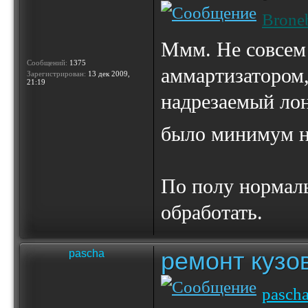
Brone
Ммм. Не совсем 
Сообщений:
1375
аммартизатором,
Зарегистрирован:
13 дек 2009,
21:19
надрезаемый лон
было минимум н
По полу нормаль
обработать.
ремонт кузо
pascha
pasch