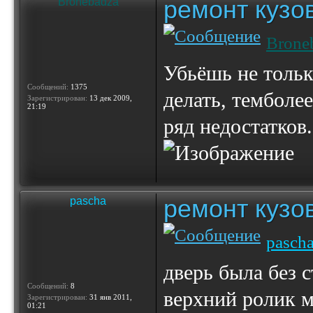
ремонт кузо
Bronebadza
Brone
Убьёшь не тольк
Сообщений:
1375
делать, темболее
Зарегистрирован:
13 дек 2009,
21:19
ряд недостатков
ремонт кузо
pascha
pasch
дверь была без 
Сообщений:
8
верхний ролик м
Зарегистрирован:
31 янв 2011,
01:21