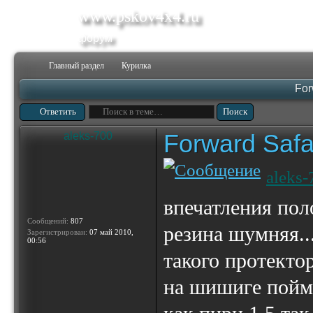
www.pskov4x4.ru
форум
Главный раздел
Курилка
For
Ответить
Forward Safa
aleks-700
aleks-
впечатления пол
Сообщений:
807
резина шумняя..
Зарегистрирован:
07 май 2010,
00:56
такого протекто
на шишиге поймё