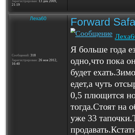
Зарегистрирован:
13 дек 2009,
21:19
Forward Safa
Леха60
Леха6
Я больше года е
Сообщений:
318
одно,что пока он
Зарегистрирован:
26 ноя 2012,
16:40
будет ехать.Зимо
едет,а чуть отсы
0,5 плющится но
тогда.Стоят на 
уже 33 тапочки.
продавать.Кстати