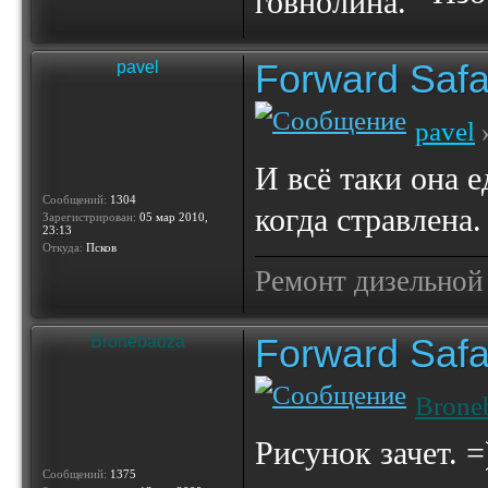
говнолина.
Forward Safa
pavel
pavel
»
И всё таки она 
Сообщений:
1304
когда стравлена.
Зарегистрирован:
05 мар 2010,
23:13
Откуда:
Псков
Ремонт дизельной
Forward Safa
Bronebadza
Brone
Рисунок зачет. =
Сообщений:
1375