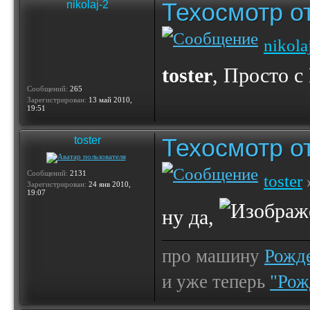
Техосмотр от
nikolaj-2
nikola
toster
, Просто с
Сообщений:
265
Зарегистрирован:
13 май 2010,
19:51
Техосмотр от
toster
Сообщений:
2131
toster
Зарегистрирован:
24 янв 2010,
19:07
ну да,
про машину
Рожде
и уже теперь
"Рож