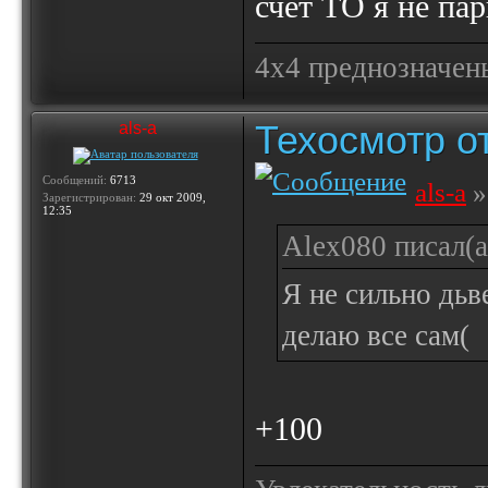
счет ТО я не пар
4х4 преднозначены
Техосмотр от
als-a
Сообщений:
6713
als-a
»
Зарегистрирован:
29 окт 2009,
12:35
Alex080 писал(а
Я не сильно дьв
делаю все сам(
+100