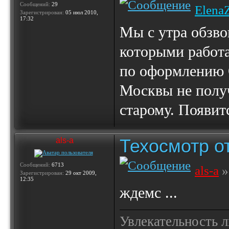
Сообщений:
29
Elena
Зарегистрирован:
05 июл 2010,
17:32
Мы с утра обзво
которыми работ
по оформлению 
Москвы не получ
старому. Появит
Техосмотр от
als-a
Сообщений:
6713
als-a
»
Зарегистрирован:
29 окт 2009,
12:35
ждемс ...
Увлекательность 