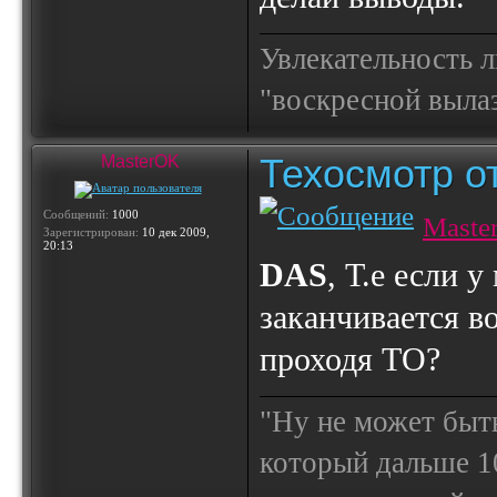
Увлекательность 
"воскресной выла
Техосмотр от
MasterOK
Сообщений:
1000
Maste
Зарегистрирован:
10 дек 2009,
20:13
DAS
, Т.е если 
заканчивается в
проходя ТО?
"Ну не может быт
который дальше 10