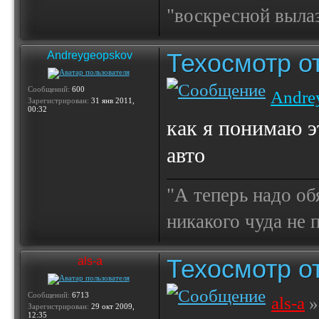
"воскресной выла
Техосмотр от
Andreygeopskov
Сообщений:
600
Andre
Зарегистрирован:
31 янв 2011,
00:32
как я понимаю э
авто
"А теперь надо об
никакого чуда не
Техосмотр от
als-a
Сообщений:
6713
als-a
»
Зарегистрирован:
29 окт 2009,
12:35