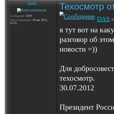
Техосмотр от
DAS
Сообщений:
1019
DAS
»
Зарегистрирован:
20 авг 2011,
22:35
я тут вот на как
разговор об это
новости =))
Для добросовес
техосмотр.
30.07.2012
Президент Росс