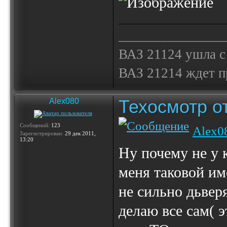
_______________
ВАЗ 21124 ушла с
ВАЗ 21214 ждет 
Техосмотр от
Alex080
Сообщений:
123
Alex0
Зарегистрирован:
29 дек 2011,
13:20
Ну почему не у к
меня таковой име
не сильно дьвер
делаю все сам( э