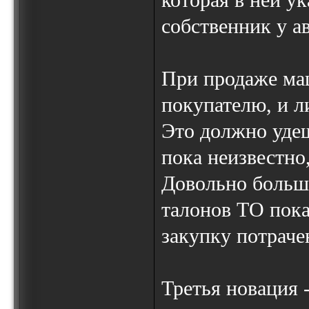
которая в ней ук
собственник у а
При продаже ма
покупателю, и л
Это должно удеш
пока неизвестно
Довольно больш
талонов ТО пока
закупку потраче
Третья новация 