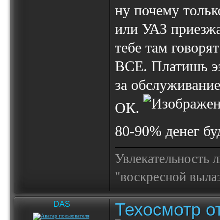
ну почему толь
или УАЗ приез
тебе там говоря
ВСЕ. Платишь ээ
за обслуживание
ОК.
80-90% денег бу
Увлекательность 
"воскресной выла
Техосмотр от
DAS