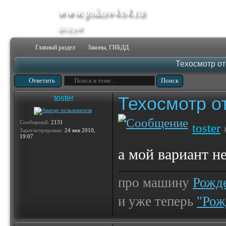
www.pskov4x4.ru
форум
Главный раздел
Законы, ГИБДД.
Техосмотр отм
Ответить
Техосмотр от
toster
Сообщений:
2131
toster
Зарегистрирован:
24 янв 2010,
19:07
а мой вариант н
про машину
Рожде
и уже теперь
"Рож