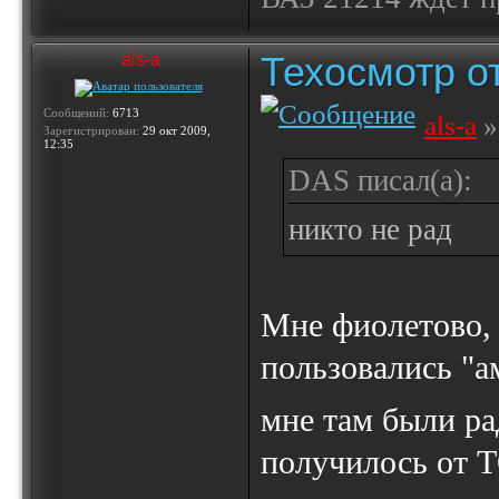
Техосмотр от
als-a
Сообщений:
6713
als-a
»
Зарегистрирован:
29 окт 2009,
12:35
DAS писал(а):
никто не рад
Мне фиолетово, 
пользовались "а
мне там были р
получилось от Т