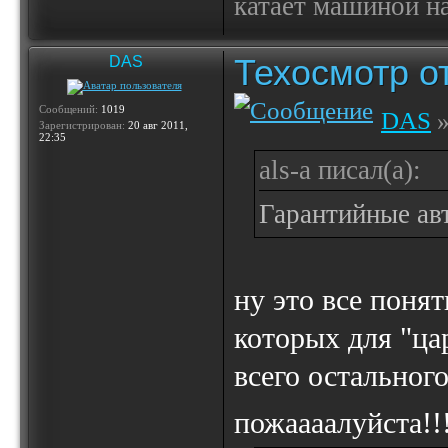
катает машиной на
Техосмотр от
DAS
Сообщений:
1019
DAS
»
Зарегистрирован:
20 авг 2011,
22:35
als-a писал(а):
Гарантийные авт
ну это все понят
которых для "цар
всего остального
пожаааалуйста!!