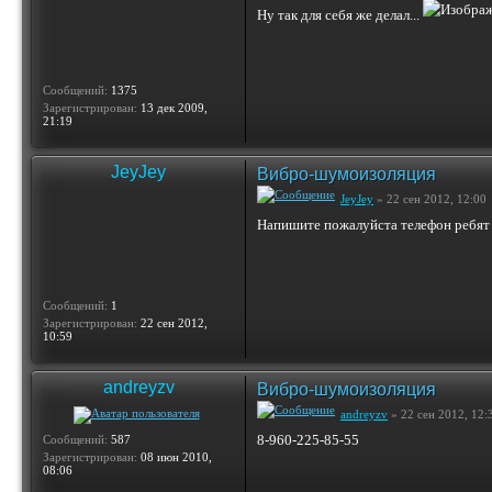
Ну так для себя же делал...
Сообщений:
1375
Зарегистрирован:
13 дек 2009,
21:19
JeyJey
Вибро-шумоизоляция
JeyJey
» 22 сен 2012, 12:00
Напишите пожалуйста телефон ребят 
Сообщений:
1
Зарегистрирован:
22 сен 2012,
10:59
andreyzv
Вибро-шумоизоляция
andreyzv
» 22 сен 2012, 12:
8-960-225-85-55
Сообщений:
587
Зарегистрирован:
08 июн 2010,
08:06