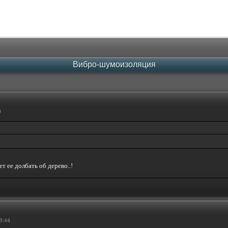
Вибро-шумоизоляция
9
т ее долбать об дерево..!
9:44