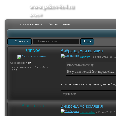
www.pskov4x4.ru
форум
Техническая часть
Ремонт и Тюнинг
Ответить
shnivov
Вибро-шумоизоляция
shnivov
» 15 янв 2012, 19:1
Сообщений:
439
Bronebadza писал(а):
Зарегистрирован:
12 дек 2010,
18:43
Не, у меня полы 2.5мм нержавейка...
золотая машина получается, жаль буде
Старый жил...
Bronebadza
Вибро-шумоизоляция
Bronebadza
» 15 янв 2012, 1