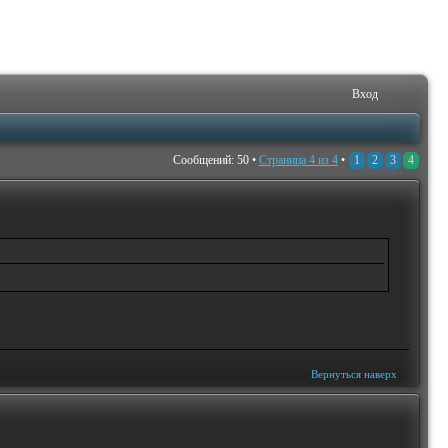
Вход
Сообщений: 50 •
Страница
4
из
4
•
1
2
3
4
Вернуться наверх