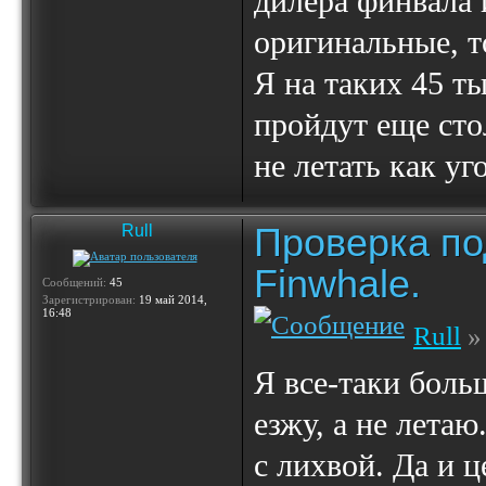
дилера финвала 
оригинальные, т
Я на таких 45 ты
пройдут еще сто
не летать как у
Проверка по
Rull
Finwhale.
Сообщений:
45
Зарегистрирован:
19 май 2014,
16:48
Rull
» 
Я все-таки боль
езжу, а не лета
с лихвой. Да и ц