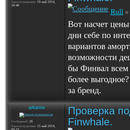
Зарегистрирован:
19 май 2014,
16:48
Rull
»
Вот насчет цены 
дни себе по инт
вариантов аморт
возможности деш
бы Финвал всем 
более выгодное?
за бренд.
Проверка по
arkanov
Finwhale.
Сообщений:
26
Зарегистрирован:
15 май 2014,
00:33