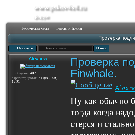
www.pskov4x4.ru
форум
Техническая часть
Ремонт и Тюнинг
Проверка подли
Ответить
Проверка по
Alexnow
Finwhale.
Сообщений:
402
Зарегистрирован:
24 дек 2009,
15:31
Alexn
Ну как обычно б
тогда когда над
стерся и стальн