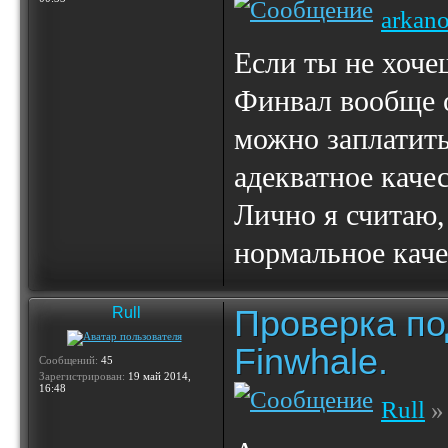
arkan
Если ты не хоче
Финвал вообще о
можно заплатить
адекватное качес
Лично я считаю,
нормальное каче
Проверка по
Rull
Finwhale.
Сообщений:
45
Зарегистрирован:
19 май 2014,
16:48
Rull
»