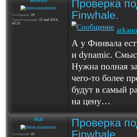
Проверка по
arkanov
Finwhale.
Сообщений:
26
Зарегистрирован:
15 май 2014,
00:33
arkan
А у Финвала ест
и dynamic. Смыс
Нужна полная за
чего-то более п
будут в самый ра
на цену…
Проверка по
Rull
Finwhale.
Сообщений:
45