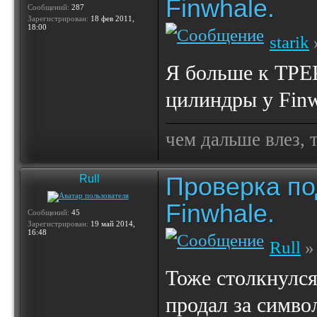
Finwhale.
Сообщений:
287
Зарегистрирован:
18 фев 2011,
18:00
starik
Я больше к ТРЕ
цилиндры у Finwh
чем дальше влез, 
Проверка по
Rull
Finwhale.
Сообщений:
45
Зарегистрирован:
19 май 2014,
16:48
Rull
» 
Тоже столкнулся
продал за симв