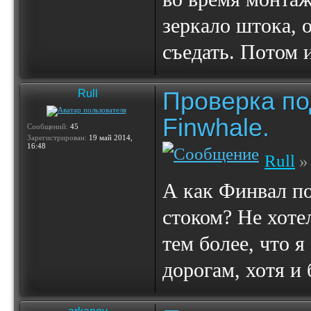
зеркало штока, 
съедать. Потом и
Проверка по
Rull
Finwhale.
Сообщений:
45
Зарегистрирован:
19 май 2014,
16:48
Rull
» 
А как Финвал по
стоком? Не хоте
тем более, что 
дорогам, хотя и