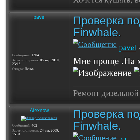
Проверка по
pavel
Finwhale.
pavel
»
Сообщений:
1304
Мне проще .На м
Зарегистрирован:
05 мар 2010,
23:13
Откуда:
Псков
Ремонт дизельной
Проверка по
Alexnow
Finwhale.
Сообщений:
402
Зарегистрирован:
24 дек 2009,
15:31