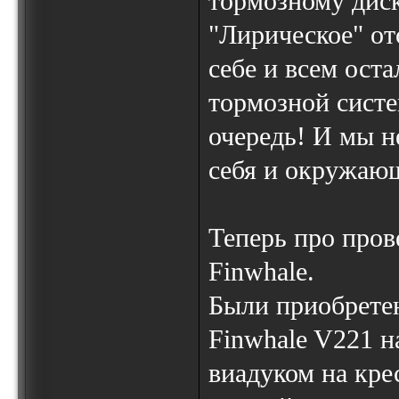
тормозному диску
"Лирическое" от
себе и всем ост
тормозной систе
очередь! И мы н
себя и окружаю
Теперь про про
Finwhale.
Были приобрете
Finwhale V221 н
виадуком на кре