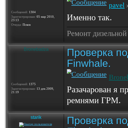
pavel
»
Сообщений:
1304
Именно так.
Зарегистрирован:
05 мар 2010,
23:13
Откуда:
Псков
Ремонт дизельной
Проверка по
Bronebadza
Finwhale.
Brone
Сообщений:
1375
Разачарован я п
Зарегистрирован:
13 дек 2009,
21:19
ремнями ГРМ.
Проверка по
starik