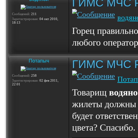
ГИМС МЧС Ро
Сообщений:
211
водян
Зарегистрирован:
04 окт 2010,
18:13
Горец правильно
любого оператор
ГИМС МЧС Ро
Потапыч
Сообщений:
258
Пота
Зарегистрирован:
02 фев 2011,
22:01
Товарищ
водян
жилеты должны 
будет ответстве
цвета? Спасибо.