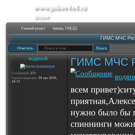
www.pskov4x4.ru
форум
Главный раздел
Законы, ГИБДД.
ГИМС МЧС Росс
Ответить
ГИМС МЧС Ро
водяной
Сообщений:
211
водян
Зарегистрирован:
04 окт 2010,
18:13
всем привет)сит
приятная,Алексе
нужно было бы п
спиннинги можно