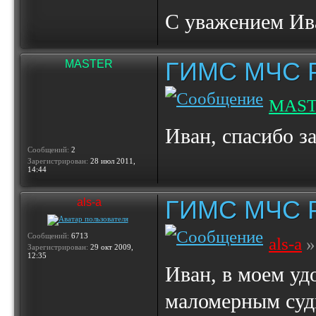
С уважением Ив
ГИМС МЧС Ро
MASTER
MAS
Иван, спасибо з
Сообщений:
2
Зарегистрирован:
28 июл 2011,
14:44
ГИМС МЧС Ро
als-a
Сообщений:
6713
als-a
»
Зарегистрирован:
29 окт 2009,
12:35
Иван, в моем уд
маломерным суд