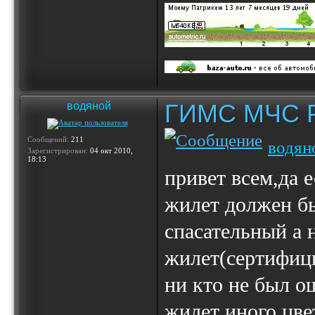
ГИМС МЧС Ро
водяной
Сообщений:
211
водян
Зарегистрирован:
04 окт 2010,
18:13
привет всем,да 
жилет должен бы
спасательный а 
жилет(сертифиц
ни кто не был о
жилет иного цве