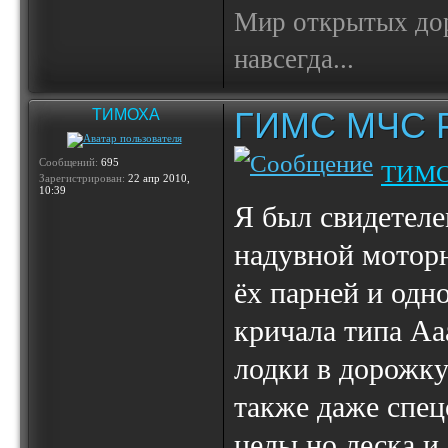
Мир открытых доро
навсегда...
ГИМС МЧС Ро
ТИМОХА
Сообщений:
695
ТИМ
Зарегистрирован:
22 апр 2010,
10:39
Я был свидетеле
надувной моторн
ёх парней и одн
кричала типа Ааа
лодки в дорожку
также даже спец
целы но леска и