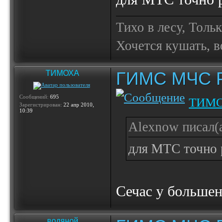
Тихо в лесу, Толь
Хочется кушать, в
ГИМС МЧС Ро
ТИМОХА
Сообщений:
695
ТИМ
Зарегистрирован:
22 апр 2010,
10:39
Alexnow писал(а
для МТС точно 
Сечас у большенс
водяной