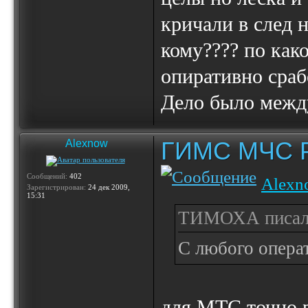
кричали в след 
кому???? по как
опиративно сраб
Дело было межд
ГИМС МЧС Ро
Alexnow
Сообщений:
402
Alexn
Зарегистрирован:
24 дек 2009,
15:31
ТИМОХА писал(
С любого операт
для МТС точно 