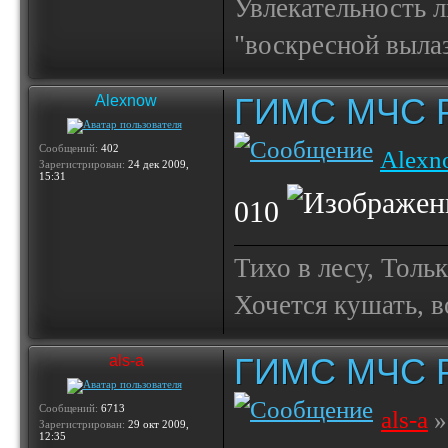
Увлекательность 
"воскресной выла
ГИМС МЧС Ро
Alexnow
Сообщений:
402
Alexn
Зарегистрирован:
24 дек 2009,
15:31
010
Тихо в лесу, Толь
Хочется кушать, в
ГИМС МЧС Ро
als-a
Сообщений:
6713
als-a
»
Зарегистрирован:
29 окт 2009,
12:35