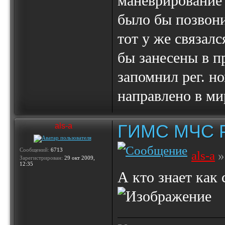
маневрирование 
было бы позвон
тот у же связал
бы занесены в п
запомнил рег. н
направлено в ми
ГИМС МЧС Ро
als-a
Сообщений:
6713
als-a
»
Зарегистрирован:
29 окт 2009,
12:35
А кто знает как