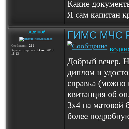
Какие документ
Я сам капитан к
ГИМС МЧС Ро
водяной
Сообщений:
211
водян
Зарегистрирован:
04 окт 2010,
18:13
Добрый вечер. 
диплом и удосто
справка (можно 
квитанция об оп
3х4 на матовой 
более подробну