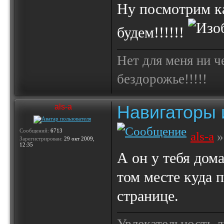
Ну посмотрим ка
будем!!!!!!
Нет для меня ни ч
бездорожье!!!!!
Навигаторы и
als-a
Сообщений:
6713
als-a
»
Зарегистрирован:
29 окт 2009,
12:35
А он у тебя дом
том месте куда 
странице.