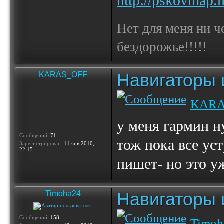
http://pskovmap.ne
Нет для меня ни ч
бездорожье!!!!!
Навигаторы и
KARAS_OFF
KARA
у меня гармин ну
Сообщений:
71
тож пока все ус
Зарегистрирован:
11 янв 2010,
22:15
пишет- но это у
Навигаторы и
Timoha24
Сообщений:
158
Timoh