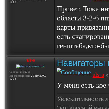
17:08
Привет. Тоже ин
области 3-2-6 nm
карты привязанн
есть сканирован
генштаба,кто-бы
Навигаторы и
als-a
Сообщений:
6713
als-a
»
Зарегистрирован:
29 окт 2009,
12:35
У меня есть кое
Увлекательность 
"воскресной выла