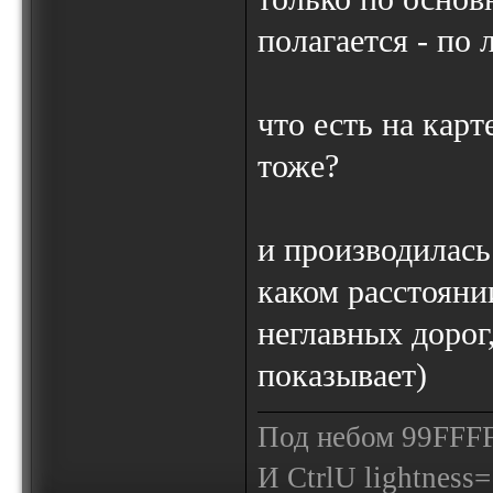
полагается - по
что есть на карт
тоже?
и производилась
каком расстояни
неглавных дорог,
показывает)
Под небом 99FFFF
И СtrlU lightnеss