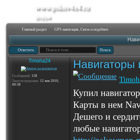
www.pskov4x4.ru
форум
Главный раздел
GPS навигация, Связь и подобное.
Навиг
Ответить
Навигаторы и
Timoha24
Сообщений:
158
Timoh
Зарегистрирован:
12 янв 2010,
00:38
Купил навигатор
Карты в нем Navi
Дешего и сердит
любые навигатор