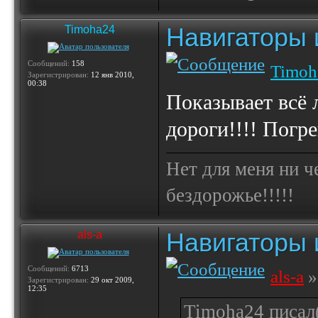
Навигаторы и
Timoha24
Сообщений:
158
Timoh
Зарегистрирован:
12 янв 2010,
00:38
Показывает всё 
дороги!!!! Погр
Нет для меня ни ч
бездорожье!!!!!
Навигаторы и
als-a
Сообщений:
6713
als-a
»
Зарегистрирован:
29 окт 2009,
12:35
Timoha24 писал(