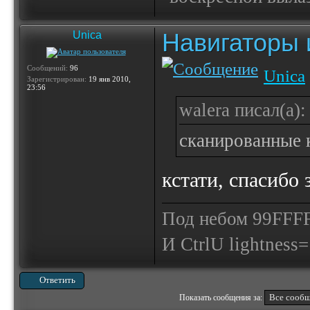
Навигаторы и
Unica
Сообщений:
96
Unica
Зарегистрирован:
19 янв 2010,
23:56
walera писал(а):
сканированные 
кстати, спасибо 
Под небом 99FFFF
И СtrlU lightnеss
Ответить
Показать сообщения за: