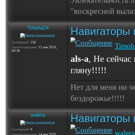
Увлекательность 
"воскресной выла
Навигаторы и
Timoha24
Сообщений:
158
Timoh
Зарегистрирован:
12 янв 2010,
00:38
als-a
, Не сейчас
гляну!!!!!
Нет для меня ни ч
бездорожье!!!!!
Навигаторы и
walera
Сообщений:
0
walera
Зарегистрирован:
14 янв 2010,