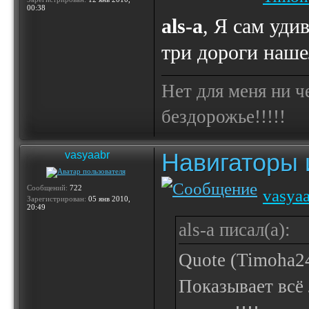
00:38
als-a
, Я сам уди
три дороги наше
Нет для меня ни ч
бездорожье!!!!!
Навигаторы и
vasyaabr
Сообщений:
722
vasya
Зарегистрирован:
05 янв 2010,
20:49
als-a писал(а):
Quote (Timoha2
Показывает всё 