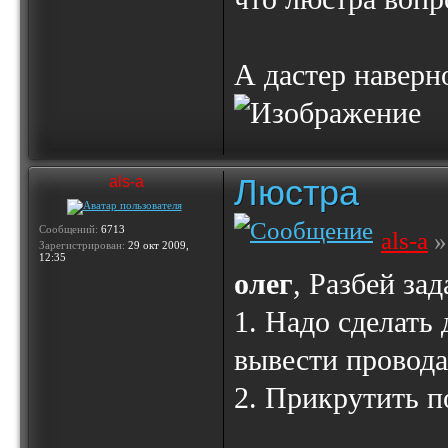
А дастер наверно
Люстра
als-a
Сообщений:
6713
als-a
»
Зарегистрирован:
29 окт 2009,
12:35
олег
, Разбей зад
1. Надо сделать 
вывести провода
2. Прикрутить 