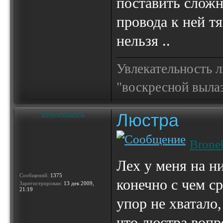
поставить сложн
провода к ней т
нельзя ..
Увлекательность 
"воскресной выла
Люстра
Bronebadza
Brone
Лех у меня на н
Сообщений:
1375
конечно с чем с
Зарегистрирован:
13 дек 2009,
21:19
упор не хватало,
что люстра вопро