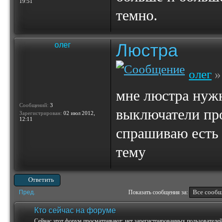
19:51
темно.
Люстра
олег
олег
»
мне люстра нужн
Сообщений:
3
выключатели пров
Зарегистрирован:
02 июл 2012,
12:11
спрашиваю есть 
тему
Ответить
Пред.
Показать сообщения за:
Кто сейчас на форуме
Сейчас этот форум просматривают: нет зарегистрированных пользователей 