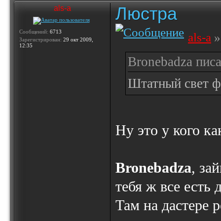
Люстра
als-a
Сообщений:
6713
als-a
»
Зарегистрирован:
29 окт 2009,
12:35
Bronebadza писа
Штатный свет ф
Ну это у кого как
Bronebadza
, за
тебя ж все есть 
Там на дастере 