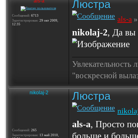
Люстра
als-a
Сообщений:
6713
als-a
»
Зарегистрирован:
29 окт 2009,
12:35
nikolaj-2
, Да вы
Увлекательность 
"воскресной выла
Люстра
nikolaj-2
nikola
als-a
, Просто по
Сообщений:
265
больше и больше
Зарегистрирован:
13 май 2010,