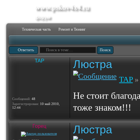
www.pskov4x4.ru
форум
Техническая часть
Ремонт и Тюнинг
Ответить
Люстра
TAP
TAP
» 
Не стоит благод
Сообщений:
48
Зарегистрирован:
10 май 2010,
тоже знаком!!!
12:44
Люстра
Горец