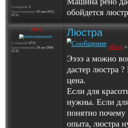
Машина рено дас
Сообщений:
3
обойдется люстр
Зарегистрирован:
02 июл 2012,
12:11
Люстра
als-a
Сообщений:
6713
als-a
»
Зарегистрирован:
29 окт 2009,
12:35
Ээээ а можно во
дастер люстра ? 
цена.
Если для красот
нужны. Если для
понятно почему 
опыта, люстра н