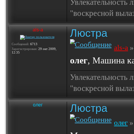
Увлекательность 
"воскресной выла
Люстра
als-a
Сообщений:
6713
als-a
»
Зарегистрирован:
29 окт 2009,
12:35
олег
, Машина ка
Увлекательность 
"воскресной выла
Люстра
олег
олег
»