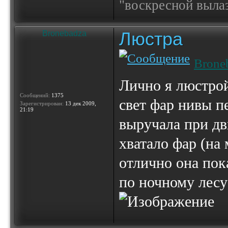
"воскресной выла
Люстра
Bronebadza
Brone
Лично я люстрой
Сообщений:
1375
свет фар нивы п
Зарегистрирован:
13 дек 2009,
21:19
выручала при дв
хватало фар (на
отлично она пок
по ночному лесу 