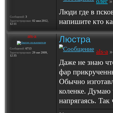
олег
»
Люди где в пско
Сообщений:
3
напишите кто ка
Зарегистрирован:
02 июл 2012,
12:11
Люстра
als-a
Сообщений:
6713
als-a
»
Зарегистрирован:
29 окт 2009,
12:35
Даже не знаю чт
фар прикрученны
Обычно изготавл
коленке. Думаю 
напрягаясь. Так 