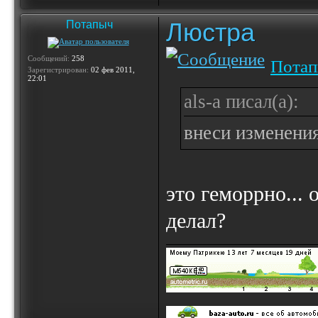
Люстра
Потапыч
Сообщений:
258
Пота
Зарегистрирован:
02 фев 2011,
22:01
als-a писал(а):
внеси изменения
это геморрно... 
делал?