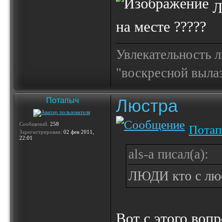
Л
на месте ?????
Увлекательность 
"воскресной выла
Люстра
Потапыч
Сообщений:
258
Пота
Зарегистрирован:
02 фев 2011,
22:01
als-a писал(а):
ЛЮДИ кто с люст
Вот с этого вопр