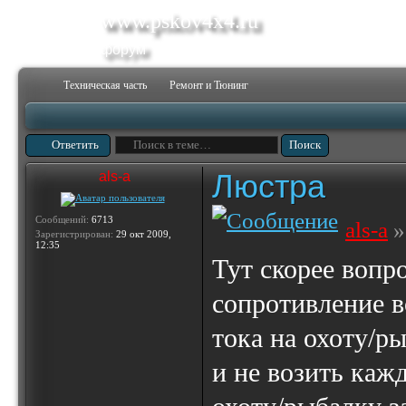
www.pskov4x4.ru
форум
Техническая часть
Ремонт и Тюнинг
Ответить
Люстра
als-a
Сообщений:
6713
als-a
»
Зарегистрирован:
29 окт 2009,
12:35
Тут скорее вопро
сопротивление в
тока на охоту/р
и не возить каж