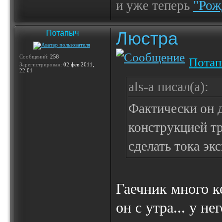
и уже теперь
"Рож
Люстра
Потапыч
Сообщений:
258
Пота
Зарегистрирован:
02 фев 2011,
22:01
als-a писал(а):
Фактически он 
конструкцией тр
сделать тока экс
Гаечник много ке
он с утра... у не