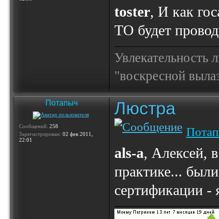
toster
, И как го
ТО будет проводи
Увлекательность 
"воскресной выла
Люстра
Потапыч
Сообщений:
258
Пота
Зарегистрирован:
02 фев 2011,
22:01
als-a
, Алексей, в
практике... были
сертификации - я