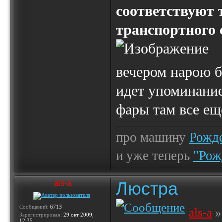
соответствуют
транспортного 
вечером нарою б
идет упоминани
фары там все ещ
про машину
Рожде
и уже теперь
"Рож
Люстра
als-a
Сообщений:
6713
als-a
»
Зарегистрирован:
29 окт 2009,
12:35