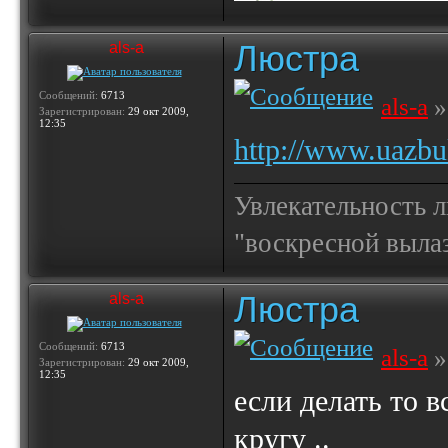
Люстра
als-a
Сообщений:
6713
als-a
»
Зарегистрирован:
29 окт 2009,
12:35
http://www.uazbu
Увлекательность 
"воскресной выла
Люстра
als-a
Сообщений:
6713
als-a
»
Зарегистрирован:
29 окт 2009,
12:35
если делать то в
кругу ..