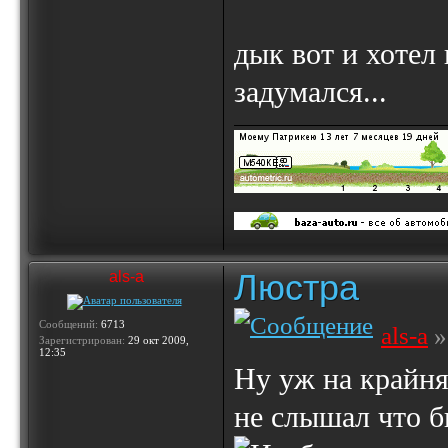
дык вот и хотел 
задумался...
Люстра
als-a
Сообщений:
6713
als-a
»
Зарегистрирован:
29 окт 2009,
12:35
Ну уж на крайня
не слышал что б