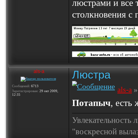
люстрами и все т
столкновения с 
Люстра
als-a
Сообщений:
6713
als-a
»
Зарегистрирован:
29 окт 2009,
12:35
Потапыч
, есть
Увлекательность 
"воскресной выла