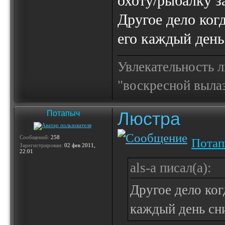
охоту/рыбалку за
Другое дело ког
его каждый день
Увлекательность 
"воскресной выла
Люстра
Потапыч
Сообщений:
258
Пота
Зарегистрирован:
02 фев 2011,
22:01
als-a писал(а):
Другое дело ког
каждый день сн