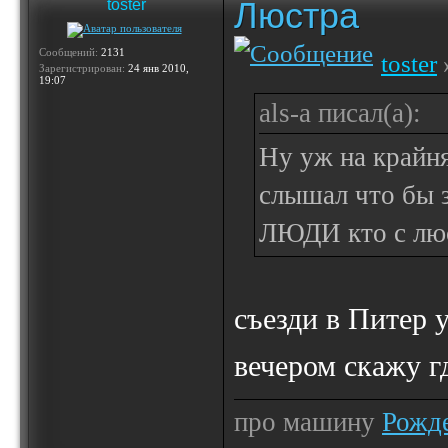
Люстра
toster
Сообщений:
2131
toster
Зарегистрирован:
24 янв 2010,
19:07
als-a писал(а):
Ну уж на крайня
слышал что бы з
ЛЮДИ кто с люс
съезди в Питер 
вечером скажу г
про машину
Рожде