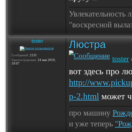
Увлекательность 
"воскресной выла
Люстра
toster
Сообщений:
2131
toster
Зарегистрирован:
24 янв 2010,
19:07
вот здесь про л
http://www.picku
p-2.html
может ч
про машину
Рожде
и уже теперь
"Рож