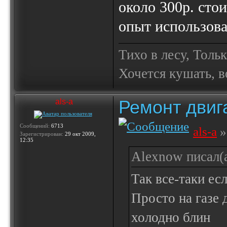
около 300р. сто
опыт использов
Тихо в лесу, Толь
Хочется кушать, в
Ремонт двиг
als-a
Сообщений:
6713
als-a
»
Зарегистрирован:
29 окт 2009,
12:35
Alexnow писал(а
Так все-таки есл
Просто на газе 
холодно блин