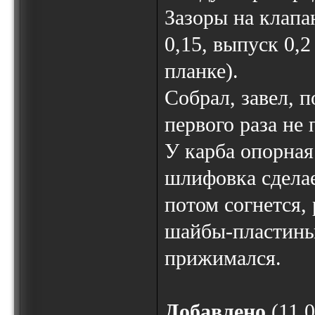
Зазоры на клапа
0,15, выпуск 0,2
планке).
Собрал, завел, 
первого раза не
У карба опорная
шлифовка сделае
потом согнется,
шайбы-пластины 
прижимался.
Добавлено
(11.0