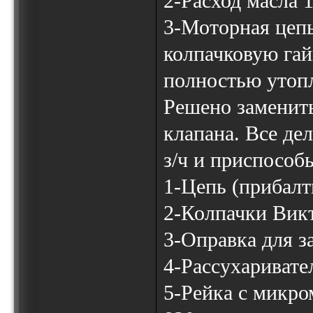
2-Расход масла 1
3-Моторная цепь
колпачковую гай
полностью утоп
Решено заменить
клапана. Все де
з/ч и приспособ
1-Цепь (прибалт
2-Колпачки Викт
3-Оправка для з
4-Рассухаривате
5-Рейка с микро