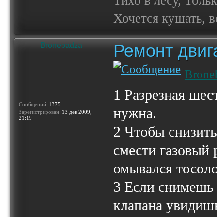
Тихо в лесу, Толь
Хочется кушать, в
Ремонт двиг
Bronebadza
Brone
1 Разрезная шес
Сообщений:
1375
нужна.
Зарегистрирован:
13 дек 2009,
21:19
2 Чтобы снизит
смести газовый 
омывался тосол
3 Если снимешь
клапана увидишь