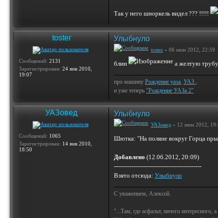
Так у него шноркель видел ??? !!!!!
toster
Улыбнуло
toster
» 06 июн 2012, 22:59
Сообщений:
2131
блин
а желтую трубу
Зарегистрирован:
24 янв 2010,
19:07
про машину
Рождение уаза
,
УАЗ
,
и уже теперь
"Рождение УАЗа 2"
УАЗовед
Улыбнуло
УАЗовед
» 12 июн 2012, 19
Сообщений:
1065
Шютка: "На поляне вокруг Горца прыг
Зарегистрирован:
14 янв 2010,
18:50
Добавлено
(12.06.2012, 20:09)
---------------------------------------------
Взято отсюда:
Улыбнуло
С уважением, Алексей.
"...Там, где асфальт, ничего интересного, 