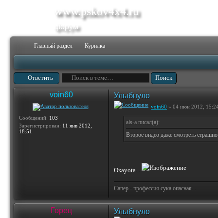
www.pskov4x4.ru
форум
Главный раздел
Курилка
Ответить
voin60
Улыбнуло
voin60
» 04 июн 2012, 15:2
Сообщений:
103
als-a писал(а):
Зарегистрирован:
11 янв 2012,
18:51
Второе видео даже смотреть страшно н
Окаyota...
Сапер - профессия сука опасная...
Горец
Улыбнуло