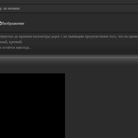
р. по меньше.
свёрнутые до времени километры дорог с их пьянящим предчувствием того, что по-пре
яный, крепкий.
остаётся навсегда...