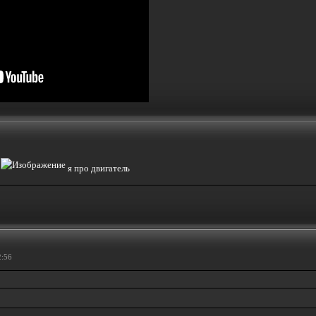
л
я про двигатель
2:56