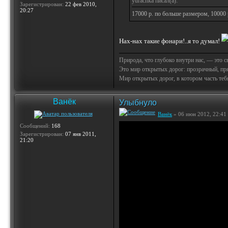
yurachka писал(а):
Зарегистрирован:
22 фев 2010,
20:27
17000 р. по больше размером, 10000 
Нах-нах такие фонари!..я то думал!
Природа, что глубоко внутри нас, — это 
Это мир открытых дорог: прозрачный, пр
Мир открытых дорог, в котором часть тебя 
Ванёк
Улыбнуло
Ванёк
» 06 июн 2012, 22:41
Сообщений:
168
Зарегистрирован:
07 янв 2011,
21:20