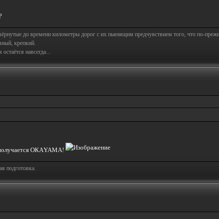
?
свёрнутые до времени километры дорог с их пьянящим предчувствием того, что по-пре
яный, крепкий.
остаётся навсегда...
о получается ОКАYAMA!
ая подготовка.