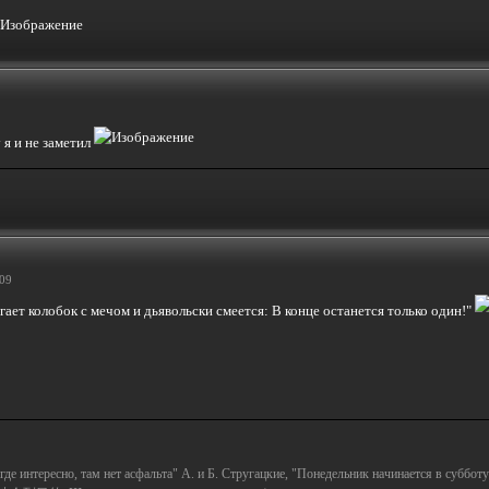
 я и не заметил
:09
ает колобок с мечом и дьявольски смеется: В конце останется только один!"
а где интересно, там нет асфальта" А. и Б. Стругацкие, "Понедельник начинается в субботу