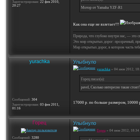
Зарегистрирован:
22 фев 2010,
20:27
Мотор от Yamaha YZF-R1
Как она еще не взлетает!!!
Природа, что глубоко внутри нас, — это 
Это мир открытых дорог: прозрачный, пр
Мир открытых дорог, в котором часть тебя 
yurachka
Улыбнуло
yurachka
» 04 июн 2012, 18
Горец писал(а):
pavel, Сколько интересно такие стоят
Сообщений:
304
17000 р. по больше размером, 10000
Зарегистрирован:
03 фев 2011,
01:16
Горец
Улыбнуло
Горец
» 04 июн 2012, 18:34
Сообщений:
3280