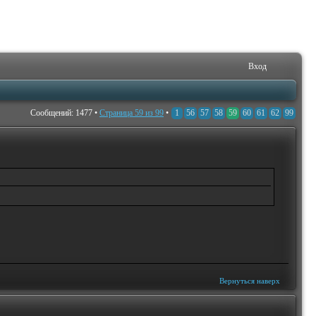
Вход
Сообщений: 1477 •
Страница
59
из
99
•
1
56
57
58
59
60
61
62
99
Вернуться наверх