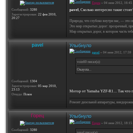
Горец
» 04 июн 2012, 16:45
pavel
, Сколько интересно такие стоят
Сообщений:
3280
Зарегистрирован:
22 фев 2010,
20:27
Природа, что глубоко внутри нас, — это 
Это мир открытых дорог: прозрачный, пр
Мир открытых дорог, в котором часть тебя 
pavel
Улыбнуло
pavel
» 04 июн 2012, 17:59
voin60 писал(а):
Окаyota...
Сообщений:
1304
Зарегистрирован:
05 мар 2010,
23:13
Мотор от Yamaha YZF-R1.... Так чт
Откуда:
Псков
Ремонт дизельной аппаратуры, внедорожн
Горец
Улыбнуло
Горец
» 04 июн 2012, 18:15
Сообщений:
3280
pavel писал(а):