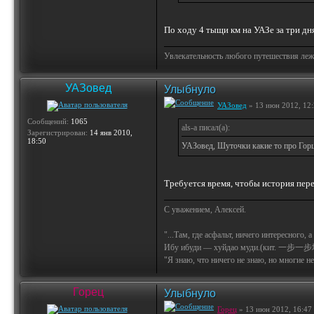
По ходу 4 тыщи км на УАЗе за три дн
Увлекательность любого путешествия лежи
УАЗовед
Улыбнуло
УАЗовед
» 13 июн 2012, 12
Сообщений:
1065
als-a писал(а):
Зарегистрирован:
14 янв 2010,
18:50
УАЗовед, Шуточки какие то про Горца
Требуется время, чтобы история пере
С уважением, Алексей.
"...Там, где асфальт, ничего интересного, 
Ибу ибуди — хуйдао муди.(кит. 一步一步
"Я знаю, что ничего не знаю, но многие не 
Горец
Улыбнуло
Горец
» 13 июн 2012, 16:47