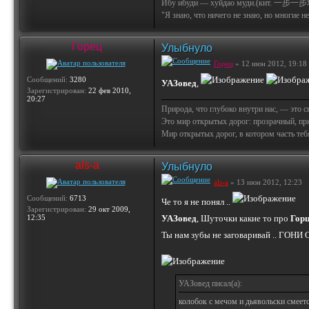
Ибу ибуди — хуйдао муди.(кит. 一步一步
"Я знаю, что ничего не знаю, но многие не 
Горец
Улыбнуло
Горец
» 12 июн 2012, 19:18
Сообщений:
3280
УАЗовед
,
Зарегистрирован:
22 фев 2010,
20:27
Природа, что глубоко внутри нас, — это 
Это мир открытых дорог: прозрачный, пр
Мир открытых дорог, в котором часть тебя 
als-a
Улыбнуло
als-a
» 13 июн 2012, 12:23
Сообщений:
6713
Че то я не понял ..
Зарегистрирован:
29 окт 2009,
12:35
УАЗовед
, Шуточки какие то про
Гор
Ты нам зубы не заговаривай .. ГОНИ 
УАЗовед писал(а):
колобок с мечом и дьявольски смеет