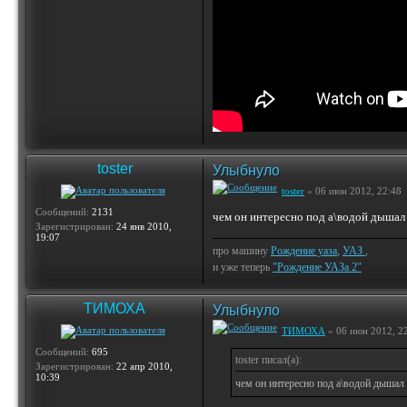
toster
Улыбнуло
toster
» 06 июн 2012, 22:48
Сообщений:
2131
чем он интересно под а\водой дыша
Зарегистрирован:
24 янв 2010,
19:07
про машину
Рождение уаза
,
УАЗ
,
и уже теперь
"Рождение УАЗа 2"
ТИМОХА
Улыбнуло
ТИМОХА
» 06 июн 2012, 2
Сообщений:
695
toster писал(а):
Зарегистрирован:
22 апр 2010,
10:39
чем он интересно под а\водой дышал