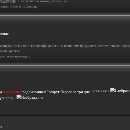
地会到目的, Шаг за шагом можно достичь цели.)
знают и этого"... Сократ.
свёрнутые до времени километры дорог с их пьянящим предчувствием того, что по-пре
яный, крепкий.
остаётся навсегда...
ца
а где отчет
под названием "вокруг Ладоги за три дня" ??????????
ОТЧЕТ !!!!
ся