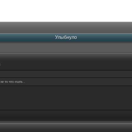
Улыбнуло
4
е то что ехать ..