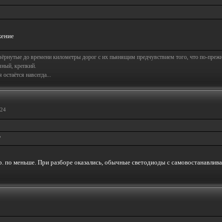
свёрнутые до времени километры дорог с их пьянящим предчувствием того, что по-пре
яный, крепкий.
остаётся навсегда...
:24
?
 р. по меньше. При разборе оказались, обычные светодиоды с самовостанавли