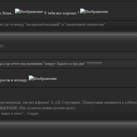
я Леша ..
У тебя все хорошо ?
т где то между "воскресной вылазкой" и "смертельной опасностью"
:25
 а где отчет под названием "вокруг Ладоги за три дня" ??????????
росла в легенду.
а где интересно, там нет асфальта" А. и Б. Стругацкие, "Понедельник начинается в субботу
地会到目的, Шаг за шагом можно достичь цели.)
знают и этого"... Сократ.