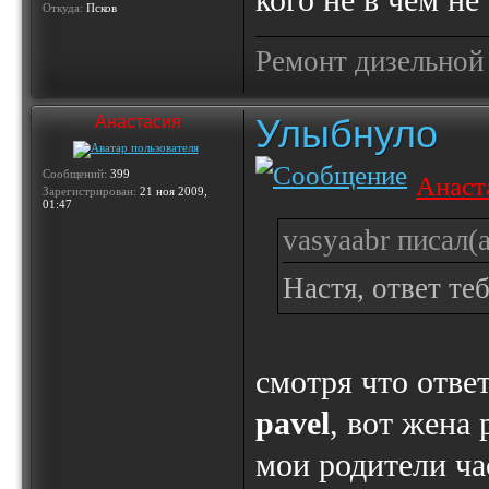
кого не в чём н
Откуда:
Псков
Ремонт дизельной
Улыбнуло
Анастасия
Сообщений:
399
Анаст
Зарегистрирован:
21 ноя 2009,
01:47
vasyaabr писал(а
Настя, ответ те
смотря что ответ
pavel
, вот жена
мои родители час