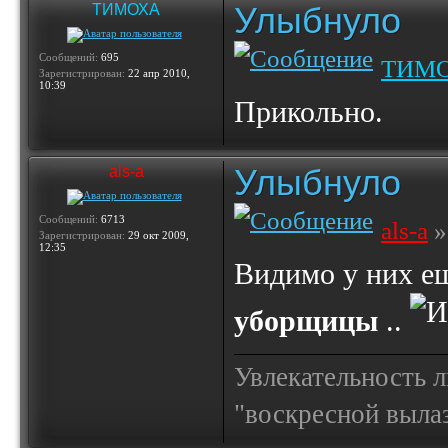
Улыбнуло
ТИМОХА
Сообщений:
695
ТИМ
Зарегистрирован:
22 апр 2010,
10:39
Прикольно.
Улыбнуло
als-a
Сообщений:
6713
als-a
»
Зарегистрирован:
29 окт 2009,
12:35
Видимо у них е
уборщицы
..
Увлекательность 
"воскресной выла