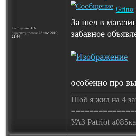
Grino
За шел в магази
Сообщений:
166
забавное объявл
Зарегистрирован:
06 июл 2010,
21:44
особенно про вы
Шоб я жил на 4 за
==============
УАЗ Patriot а085к