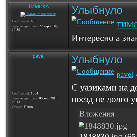
Улыбнуло
ТИМОХА
Сообщений:
695
ТИМ
Зарегистрирован:
22 апр 2010,
10:39
Интересно а зн
Улыбнуло
pavel
pavel
»
С уазиками на д
Сообщений:
1304
поезд не долго у
Зарегистрирован:
05 мар 2010,
23:13
Откуда:
Псков
Вложения
1848830.jpg (6