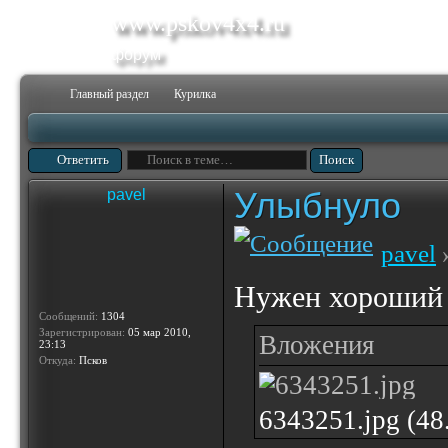
www.pskov4x4.ru
форум
Главный раздел
Курилка
Ответить
Улыбнуло
pavel
pavel
»
Нужен хороший 
Сообщений:
1304
Зарегистрирован:
05 мар 2010,
Вложения
23:13
Откуда:
Псков
6343251.jpg (4