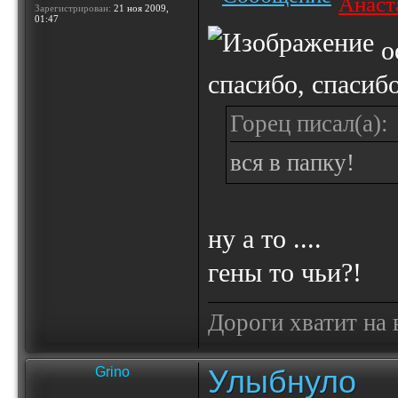
Анаст
Зарегистрирован:
21 ноя 2009,
01:47
о
спасибо, спасиб
Горец писал(а):
вся в папку!
ну а то ....
гены то чьи?!
Дороги хватит на 
Улыбнуло
Grino