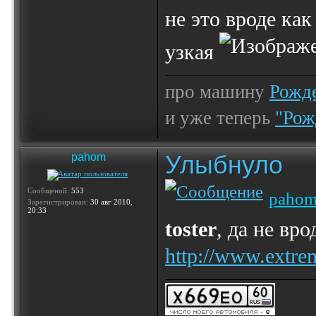
не это вроде как
узкая
про машину
Рожде
и уже теперь
"Рож
Улыбнуло
pahom
Сообщений:
553
paho
Зарегистрирован:
30 авг 2010,
20:33
toster
, да не вр
http://www.extre