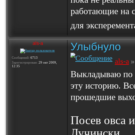
работающие на с
для эксперемен
Улыбнуло
als-a
Сообщений:
6713
als-a
»
Зарегистрирован:
29 окт 2009,
12:35
Выкладываю по
эту историю. Вс
прошедшие вых
Посев овса 
Лучински.