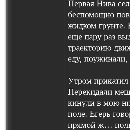
Первая Нива сел
беспомощно пови
жидком грунте. 
еще пару раз вы
траекторию движ
еду, поужинали, 
Утром прикатил 
Перекидали мешк
кинули в мою ни
поле. Егерь гово
прямой ж… полна