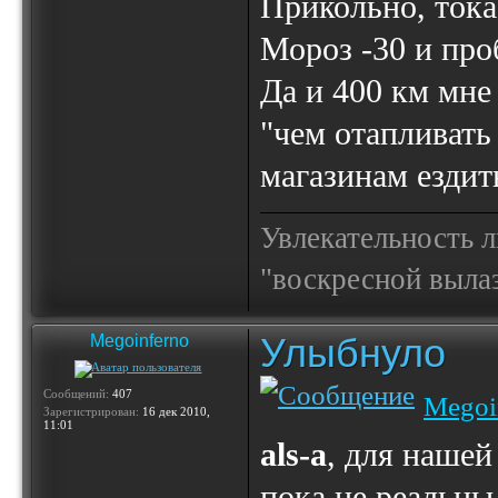
Прикольно, тока
Мороз -30 и про
Да и 400 км мне
"чем отапливать
магазинам ездит
Увлекательность 
"воскресной выла
Улыбнуло
Megoinferno
Сообщений:
407
Megoi
Зарегистрирован:
16 дек 2010,
11:01
als-a
, для нашей
пока не реальны