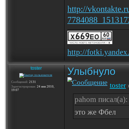
http://vkontakte.
7784088_151317
http://fotki.yande
Улыбнуло
toster
Сообщений:
2131
toster
Зарегистрирован:
24 янв 2010,
19:07
pahom писал(а):
это же Фбел