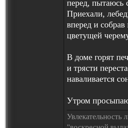
перед, пытаюсь с
Приехали, лебеди
вперед и собрав
цветущей черем
В доме горят печ
и трясти перест
наваливается сон
Утром просыпаю
Увлекательность 
"воскресной выла