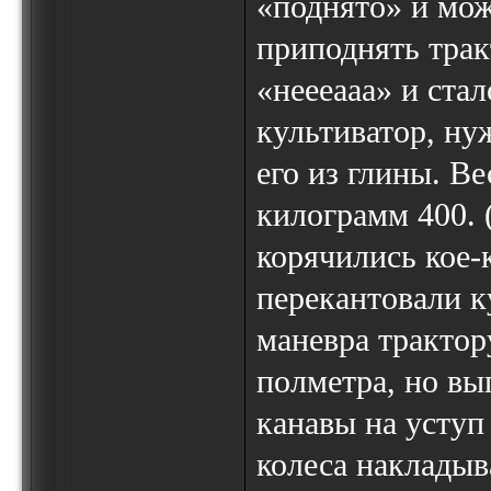
«поднято» и мож
приподнять трак
«неееааа» и ста
культиватор, ну
его из глины. Ве
килограмм 400. 
корячились кое-
перекантовали к
маневра трактору
полметра, но вы
канавы на уступ
колеса накладыв