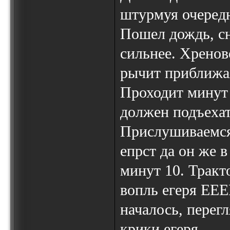
штурмуя очередн
Пошел дождь, сн
сильнее. Хрено
рычит приближа
Проходит минут 
должен подъехать
Прислушиваемся. 
епрст да он же 
минут 10. Тракт
вопль егеря EE
началось, перег
крики егеря.