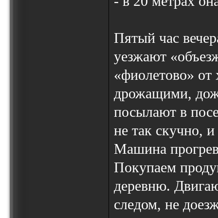
- в 20 метрах он
Пятый час вечер
уезжают «объезж
«фиолетово» от
дрожащими, дож
посылают в посе
не так скучно, и
Машина прогрева
Покупаем продук
деревню. Двигаю
следом, не доез