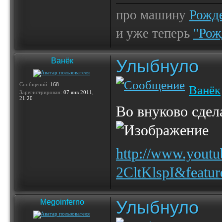
про машину
Рожде
и уже теперь
"Рож
Улыбнуло
Ванёк
Сообщений:
168
Ванёк
Зарегистрирован:
07 янв 2011,
21:20
Во внуково сдел
http://www.yout
2CltKlspI&featu
Улыбнуло
Megoinferno