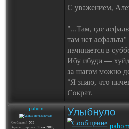
С уважением, Але
"...Там, где асфал
там нет асфальта"
начинается в субб
Ибу ибуди — х
за шагом можно до
"Я знаю, что ничег
Сократ.
Улыбнуло
pahom
Сообщений:
553
paho
Зарегистрирован:
30 авг 2010,