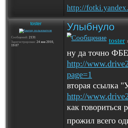
http://fotki.yande
Улыбнуло
toster
Сообщений:
2131
toster
Зарегистрирован:
24 янв 2010,
19:07
ну да точно ФБ
http://www.drive
page=1
вторая ссылка "
http://www.drive
как говориться 
прожил всего о