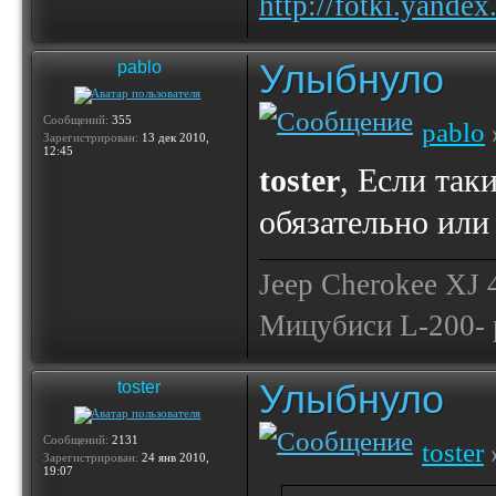
http://fotki.yande
Улыбнуло
pablo
Сообщений:
355
pablo
Зарегистрирован:
13 дек 2010,
12:45
toster
, Если так
обязательно или
Jeep Cherokee XJ
Мицубиси L-200- 
Улыбнуло
toster
Сообщений:
2131
toster
Зарегистрирован:
24 янв 2010,
19:07