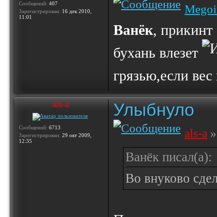
Сообщений:
407
Megoi
Зарегистрирован:
16 дек 2010,
11:01
Ванёк
, прикинт
бухань влезет
грязью,если вес
Улыбнуло
als-a
Сообщений:
6713
als-a
»
Зарегистрирован:
29 окт 2009,
12:35
Ванёк писал(а):
Во внуково сдел