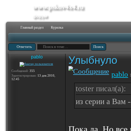
www.pskov4x4.ru
форум
Главный раздел
Курилка
Ответить
Улыбнуло
pablo
Сообщений:
355
pablo
Зарегистрирован:
13 дек 2010,
12:45
toster писал(а):
из серии а Вам 
Пока да. Но все