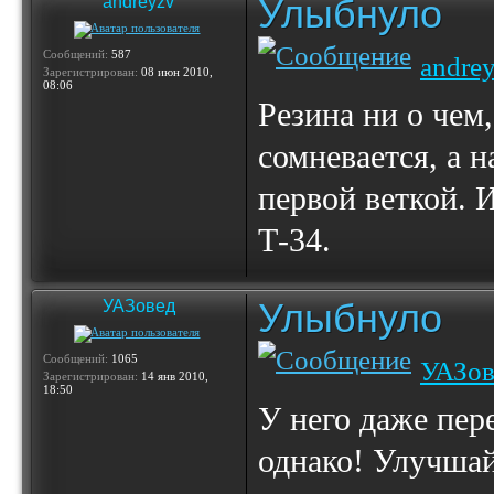
Улыбнуло
andreyzv
Сообщений:
587
andre
Зарегистрирован:
08 июн 2010,
08:06
Резина ни о чем
сомневается, а н
первой веткой. 
Т-34.
Улыбнуло
УАЗовед
Сообщений:
1065
УАЗов
Зарегистрирован:
14 янв 2010,
18:50
У него даже пер
однако! Улучшай