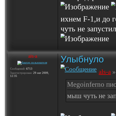
ихнем F-1,и до 
чуть не запусти
Улыбнуло
als-a
Сообщений:
6713
als-a
»
Зарегистрирован:
29 окт 2009,
12:35
Megoinferno пис
мыш чуть не за