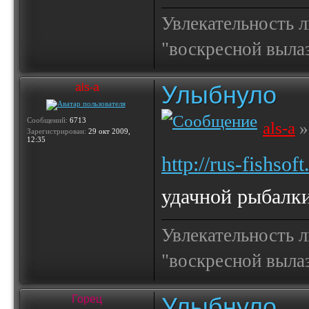
Увлекательность 
"воскресной выла
Улыбнуло
als-a
Сообщений:
6713
als-a
»
Зарегистрирован:
29 окт 2009,
12:35
http://rus-fishsof
удачной рыбалки
Увлекательность 
"воскресной выла
Улыбнуло
Горец