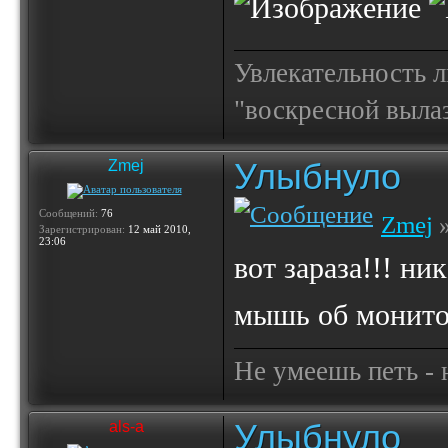
Увлекательность 
"воскресной выла
Улыбнуло
Zmej
Сообщений:
76
Zmej
»
Зарегистрирован:
12 май 2010,
23:06
вот зараза!!! ни
мышь об монито
Не умеешь петь - н
Улыбнуло
als-a