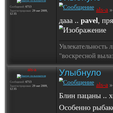
Сообщений:
6713
als-a
»
Зарегистрирован:
29 окт 2009,
12:35
дааа ..
pavel
, пр
Увлекательность 
"воскресной выла
Улыбнуло
als-a
Сообщений:
6713
als-a
»
Зарегистрирован:
29 окт 2009,
12:35
Блин пацаны .. 
Особенно рыбако