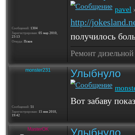
pavel
»
http://jokesland.
Сообщений:
1304
Зарегистрирован:
05 мар 2010,
получилось бол
23:13
Откуда:
Псков
Ремонт дизельной
Улыбнуло
monster231
monst
Вот забаву пока
Сообщений:
51
Зарегистрирован:
15 янв 2010,
19:42
Улыбнуло
MasterOK