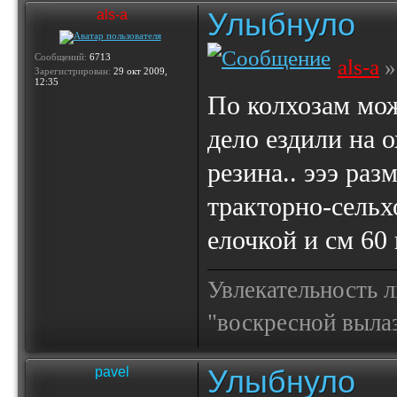
Улыбнуло
als-a
Сообщений:
6713
als-a
»
Зарегистрирован:
29 окт 2009,
12:35
По колхозам мож
дело ездили на о
резина.. эээ раз
тракторно-сельх
елочкой и см 60
Увлекательность 
"воскресной выла
Улыбнуло
pavel