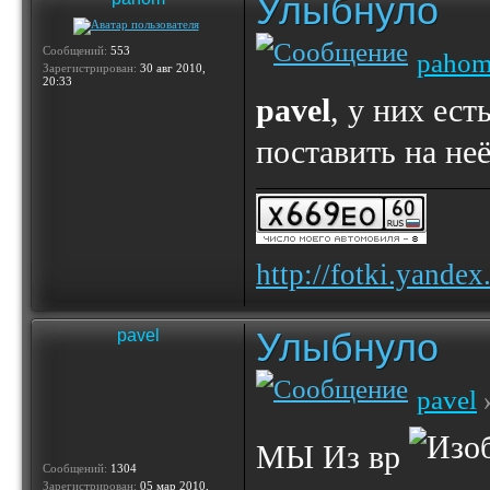
Улыбнуло
Сообщений:
553
paho
Зарегистрирован:
30 авг 2010,
20:33
pavel
, у них ест
поставить на неё
http://fotki.yande
Улыбнуло
pavel
pavel
»
МЫ Из вр
Сообщений:
1304
Зарегистрирован:
05 мар 2010,