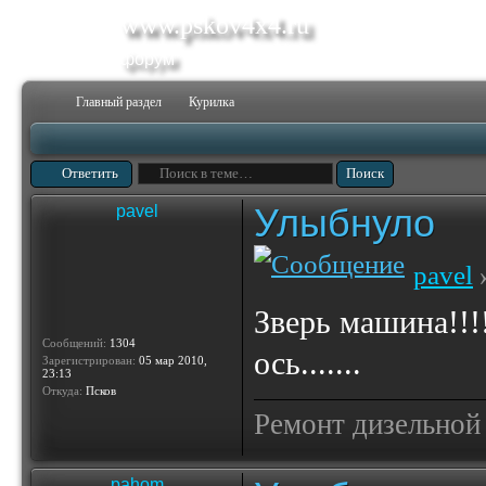
www.pskov4x4.ru
форум
Главный раздел
Курилка
Ответить
Улыбнуло
pavel
pavel
»
Зверь машина!!!
Сообщений:
1304
ось.......
Зарегистрирован:
05 мар 2010,
23:13
Откуда:
Псков
Ремонт дизельной
pahom