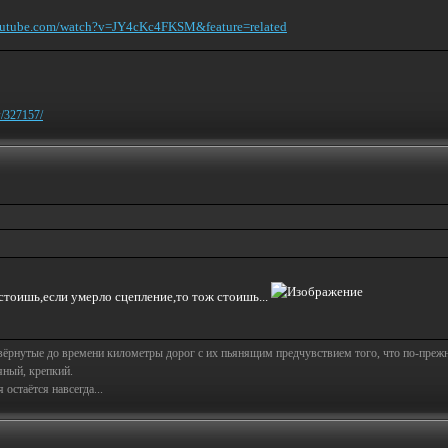
outube.com/watch?v=JY4cKc4FKSM&feature=related
w/327157/
ы стоишь,если умерло сцепление,то тож стоишь...
свёрнутые до времени километры дорог с их пьянящим предчувствием того, что по-пре
яный, крепкий.
остаётся навсегда...