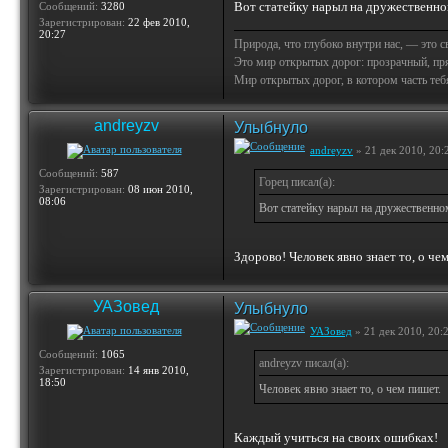
Вот статейку нарыл на дружественно
Сообщений:
3280
Зарегистрирован:
22 фев 2010,
20:27
Природа, что глубоко внутри нас, — это 
Это мир открытых дорог: прозрачный, пр
Мир открытых дорог, в котором часть тебя 
andreyzv
Улыбнуло
andreyzv
» 21 дек 2010, 20:
Сообщений:
587
Горец писал(а):
Зарегистрирован:
08 июн 2010,
08:06
Вот статейку нарыл на дружественно
Здорово! Человек явно знает то, о че
УАЗовед
Улыбнуло
УАЗовед
» 21 дек 2010, 20:
Сообщений:
1065
andreyzv писал(а):
Зарегистрирован:
14 янв 2010,
18:50
Человек явно знает то, о чем пишет.
Каждый учиться на своих ошибках!