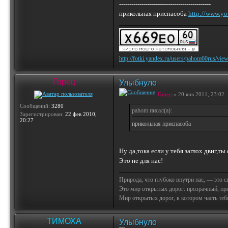
---------------------------------------------
прикольная приспасоба
http://www.y
http://fotki.yandex.ru/users/pahom60rus/vie
Горец
Улыбнуло
Горец
» 20 янв 2011, 23:02
Сообщений:
3280
pahom писал(а):
Зарегистрирован:
22 фев 2010,
20:27
прикольная приспасоба
Ну да,тока если у тебя заглох двиг,т
Это не для нас!
Природа, что глубоко внутри нас, — это 
Это мир открытых дорог: прозрачный, пр
Мир открытых дорог, в котором часть тебя 
ТИМОХА
Улыбнуло