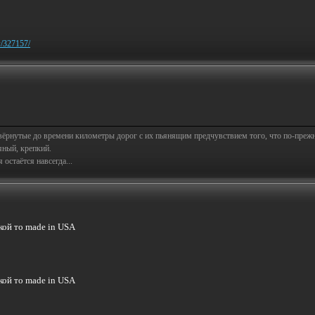
w/327157/
свёрнутые до времени километры дорог с их пьянящим предчувствием того, что по-пре
яный, крепкий.
остаётся навсегда...
кой то made in USA
кой то made in USA