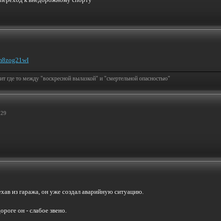
m8zog21wI
т где то между "воскресной вылазкой" и "смертельной опасностью"
:29
ехав из гаража, он уже создал аварийную ситуацию.
ороге он - слабое звено.