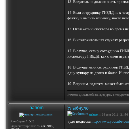
13. Водитель не должен знать прави
14. Если сотруднику ГИБДД не к чему
фляжку и выпить коньячку, после чего
15. Отвлекать инспектора во врем
16. В исключительных случаях разре
17. В случае, если у сотрудника ГИ
инспектору ГИБДД, как с ними играть
18. В случае, если сотрудников ГИБД
одну купюру на двоих и более. Инспек
19. Впрочем, водитель может быть от
Ремонт дизельной аппаратуры, внедорожн
pahom
Улыбнуло
pahom
» 06 янв 2011, 21:56
чудо подвеска
http://www.youtube.
Сообщений:
553
Зарегистрирован:
30 авг 2010,