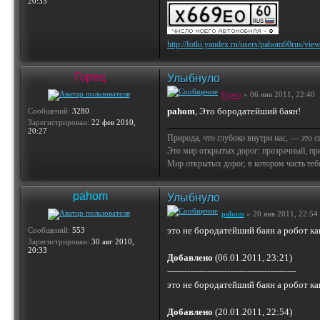
20:33
http://fotki.yandex.ru/users/pahom60rus/vie
Горец
Улыбнуло
Горец
» 06 янв 2011, 22:40
pahom
, Это бородатейший баян!
Сообщений:
3280
Зарегистрирован:
22 фев 2010,
20:27
Природа, что глубоко внутри нас, — это 
Это мир открытых дорог: прозрачный, пр
Мир открытых дорог, в котором часть тебя 
pahom
Улыбнуло
pahom
» 20 янв 2011, 22:54
это не бородатейший баян а робот ка
Сообщений:
553
Зарегистрирован:
30 авг 2010,
20:33
Добавлено
(06.01.2011, 23:21)
---------------------------------------------
это не бородатейший баян а робот ка
Добавлено
(20.01.2011, 22:54)