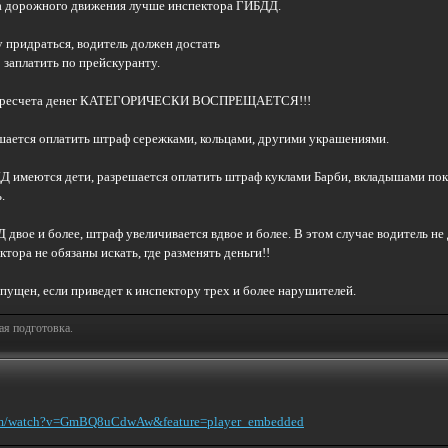
ла дорожного движения лучше инспектора ГИБДД.
 придраться, водитель должен достать
 заплатить по прейскуранту.
я пересчета денег КАТЕГОРИЧЕСКИ ВОСПРЕЩАЕТСЯ!!!
шается оплатить штраф сережками, кольцами, другими украшениями.
БДД имеются дети, разрешается оплатить штраф куклами Барби, вкладышами по
.
Д двое и более, штраф увеличивается вдвое и более. В этом случае водитель 
тора не обязаны искать, где разменять деньги!!
пущен, если приведет к инспектору трех и более нарушителей.
ая подготовка.
com/watch?v=GmBQ8uCdwAw&feature=player_embedded