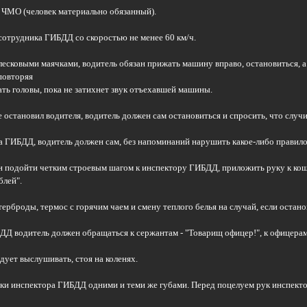
- ЧМО (человек материально обязанный).
 сотрудника ГИБДД со скоростью не менее 60 км/ч.
лесковыми маячками, водитель обязан прижать машину вправо, остановиться, а 
повторяя
ать головы, пока не затихнет звук отъехавшей машины.
е остановил водителя, водитель должен сам остановиться и спросить, что случ
а ГИБДД, водитель должен сам, без напоминаний нарушить какое-либо правило 
н подойти четким строевым шагом к инспектору ГИБДД, приложить руку к коше
блей".
терброды, термос с горячим чаем и смену теплого белья на случай, если оста
ДД водитель должен обращаться к сержантам - "Товарищ офицер!", к офицерам 
ует выслушивать, стоя на коленях.
руки инспектора ГИБДД одними и теми же губами. Перед поцелуем рук инспек