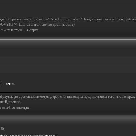
а где интересно, там нет асфальта" А. и Б. Стругацкие, "Понедельник начинается в субботу
地会到目的, Шаг за шагом можно достичь цели.)
знают и этого"... Сократ.
свёрнутые до времени километры дорог с их пьянящим предчувствием того, что по-пре
яный, крепкий.
остаётся навсегда...
:40
й переход к внедорожному спорту