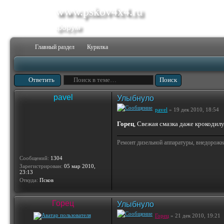
www.pskov4x4.ru
форум
Главный раздел
Курилка
Ответить
pavel
Улыбнуло
pavel
» 19 дек 2010, 18:54
Горец
, Свежая смазка даже крокодилу
Ремонт дизельной аппаратуры, внедорожн
Сообщений:
1304
Зарегистрирован:
05 мар 2010,
23:13
Откуда:
Псков
Горец
Улыбнуло
Горец
» 21 дек 2010, 19:21