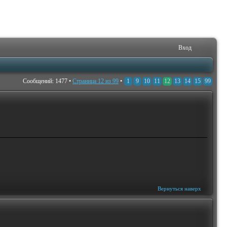
Вход
Сообщений: 1477 •
Страница
12
из
99
•
1
9
10
11
12
13
14
15
99
Вернуться наверх