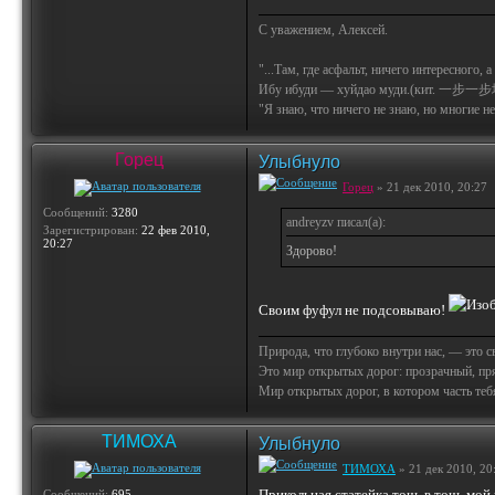
С уважением, Алексей.
"...Там, где асфальт, ничего интересного, 
Ибу ибуди — хуйдао муди.(кит. 一步一步
"Я знаю, что ничего не знаю, но многие не 
Горец
Улыбнуло
Горец
» 21 дек 2010, 20:27
Сообщений:
3280
andreyzv писал(а):
Зарегистрирован:
22 фев 2010,
20:27
Здорово!
Своим фуфул не подсовываю!
Природа, что глубоко внутри нас, — это 
Это мир открытых дорог: прозрачный, пр
Мир открытых дорог, в котором часть тебя 
ТИМОХА
Улыбнуло
ТИМОХА
» 21 дек 2010, 20
Прикольная статейка точь в точь мо
Сообщений:
695