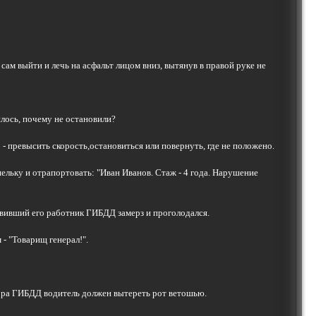
сам выйти и лечь на асфальт лицом вниз, вытянув в правой руке не
илось, почему не остановили?
- превысить скорость,остановиться или повернуть, где не положено.
льку и отрапортовать: "Иван Иванов. Стаж - 4 года. Нарушение
новивший его работник ГИБДД замерз и проголодался.
- "Товарищ генерал!".
тора ГИБДД водитель должен вытереть рот ветошью.