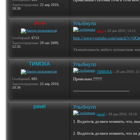
Зарегистрирован:
22 апр 2010,
10:39
als-a
Улыбнуло
als-a
» 24 дек 2010, 14:12
http://www.youtube.com/watch?v=QO
Сообщений:
6713
Зарегистрирован:
29 окт 2009,
12:35
Увлекательность любого путешествия лежи
ТИМОХА
Улыбнуло
ТИМОХА
» 26 дек 2010, 21
Прикольно.!!!!!!!
Сообщений:
695
Зарегистрирован:
22 апр 2010,
10:39
---------------------------------------------
pavel
Улыбнуло
pavel
» 30 дек 2010, 19:16
1. Водитель должен помнить, что, вы
2. Водитель должен помнить, что на д