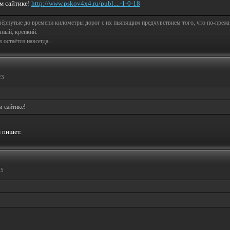
м сайтике!
http://www.pskov4x4.ru/publ....-1-0-18
свёрнутые до времени километры дорог с их пьянящим предчувствием того, что по-пре
яный, крепкий.
остаётся навсегда...
23
м сайтике!
м пишет.
25