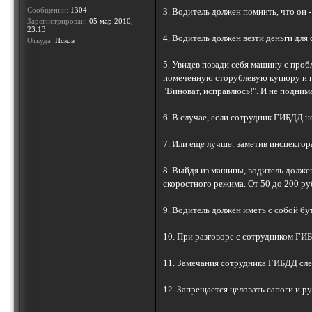
Сообщений:
1304
3. Водитель должен помнить, что он 
Зарегистрирован:
05 мар 2010,
23:13
4. Водитель должен везти деньги для
Откуда:
Псков
5. Увидев позади себя машину с проб
помеченную сторублевую купюру и 
"Виноват, исправлюсь!". И не подним
6. В случае, если сотрудник ГИБДД н
7. Или еще лучше: заметив инспектор
8. Выйдя из машины, водитель долже
скоростного режима. От 50 до 200 ру
9. Водитель должен иметь с собой бу
10. При разговоре с сотрудником ГИБ
11. Замечания сотрудника ГИБДД след
12. Запрещается целовать сапоги и 