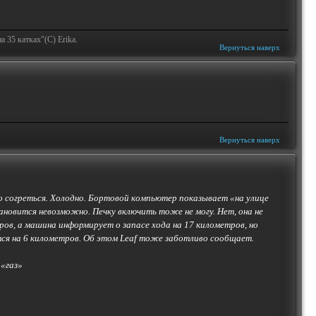
 35 катках"(С) Erika.
Вернуться наверх
Вернуться наверх
-то согреться. Холодно. Бортовой компьютер показывает «на улице
ановится невозможно. Печку включить тоже не могу. Нет, она не
ов, а машина информирует о запасе хода на 17 километров, но
тся на 6 километров. Об этом Leaf тоже заботливо сообщает.
 «газ»