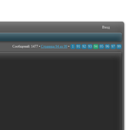
Вход
Сообщений: 1477 •
Страница
94
из
99
•
1
91
92
93
94
95
96
97
99