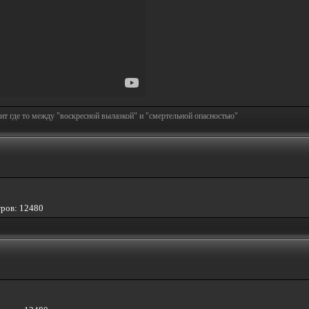
т где то между "воскресной вылазкой" и "смертельной опасностью"
тров: 12480