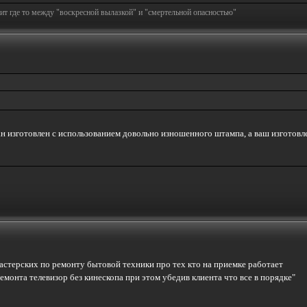
т где то между "воскресной вылазкой" и "смертельной опасностью"
ан изготовлен с использованием довольно изношенного штампа, а ваш изготовле
астерских по ремонту бытовой техники про тех кто на приемке работает
монта телевизор без кинескопа при этом убедив клиента что все в порядке"