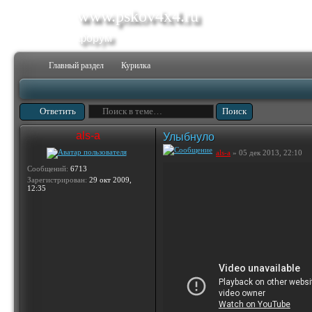
www.pskov4x4.ru
форум
Главный раздел
Курилка
Ответить
als-a
Улыбнуло
als-a
» 05 дек 2013, 22:10
Сообщений:
6713
Зарегистрирован:
29 окт 2009,
12:35