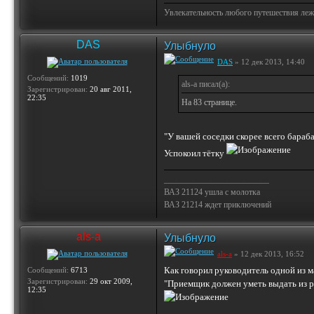
Увлекательность любого путешествия лежи
DAS
Улыбнуло
DAS
» 12 дек 2013, 14:40
Сообщений:
1019
als-a писал(а):
Зарегистрирован:
20 авг 2011,
22:35
На 83 странице.
"У вашей соседки скорее всего бараб
Успокоил тётку
_________________________
ВАЗ 21124 ушла с молотка
ВАЗ 21214 ждет приключений
als-a
Улыбнуло
als-a
» 12 дек 2013, 16:52
Как говорил руководитель одной из м
Сообщений:
6713
Зарегистрирован:
29 окт 2009,
"Приемщик должен уметь выдать из ре
12:35