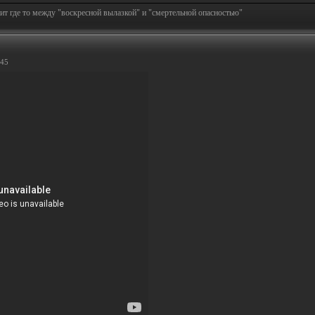
т где то между "воскресной вылазкой" и "смертельной опасностью"
:45