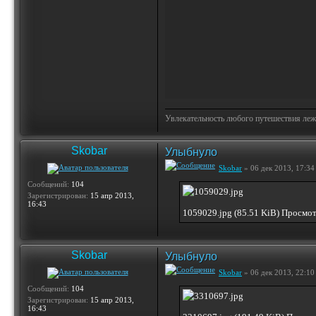
Увлекательность любого путешествия лежи
Skobar
Улыбнуло
Skobar
» 06 дек 2013, 17:34
Сообщений:
104
Зарегистрирован:
15 апр 2013,
16:43
1059029.jpg (85.51 KiB) Просмо
Skobar
Улыбнуло
Skobar
» 06 дек 2013, 22:10
Сообщений:
104
Зарегистрирован:
15 апр 2013,
16:43