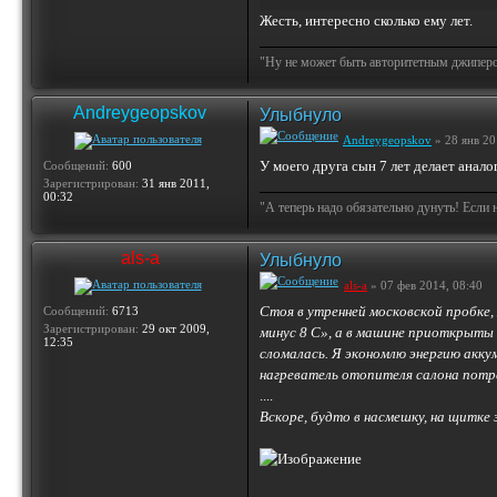
Жесть, интересно сколько ему лет.
"Ну не может быть авторитетным джипером 
Andreygeopskov
Улыбнуло
Andreygeopskov
» 28 янв 20
У моего друга сын 7 лет делает анало
Сообщений:
600
Зарегистрирован:
31 янв 2011,
00:32
"А теперь надо обязательно дунуть! Если 
als-a
Улыбнуло
als-a
» 07 фев 2014, 08:40
Стоя в утренней московской пробке,
Сообщений:
6713
Зарегистрирован:
29 окт 2009,
минус 8 С», а в машине приоткрыты 
12:35
сломалась. Я экономлю энергию акку
нагреватель отопителя салона потре
....
Вскоре, будто в насмешку, на щитке 