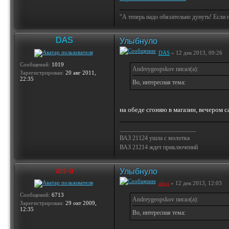
"А теперь надо обязательно дунуть! Если 
DAS
Улыбнуло
DAS
» 12 дек 2013, 09:26
Сообщений:
1019
Andreygeopskov писал(а):
Зарегистрирован:
20 авг 2011,
22:35
Во, интересная тема:
на обеде сгоняю в магазин, вечером
_________________________
ВАЗ 21124 ушла с молотка
ВАЗ 21214 ждет приключений
als-a
Улыбнуло
als-a
» 12 дек 2013, 12:03
Сообщений:
6713
Andreygeopskov писал(а):
Зарегистрирован:
29 окт 2009,
12:35
Во, интересная тема: