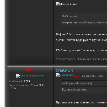
DAS писал(а):
вечером сам попробую дополнительн
Нафига ? Заехал в церковь, попросил 
дырки - святая вода рулит. Ну или ш
P.S. "мопед не мой" нервно курит в с
Увлекательность любого путешествия лежи
als-a
Улыбнуло
als-a
» 12 дек 2013, 13:53
Сообщений:
6713
Andreygeopskov писал(а):
Зарегистрирован:
29 окт 2009,
12:35
Во, интересная тема:
Прочитать все не осилил, но ответил 