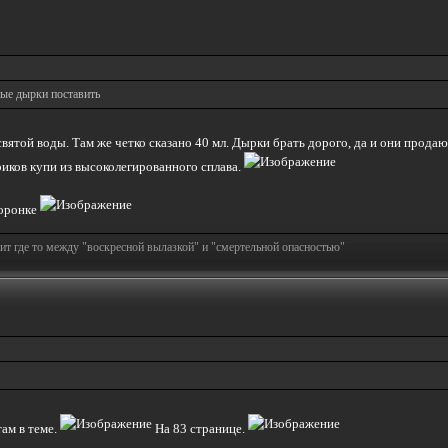
ые дырки поставить
святой воды. Там же четко сказано 40 мл. Дырки брать дорого, да и они продаю
ариков купи из высоколегированного сплава.
торонке
т где то между "воскресной вылазкой" и "смертельной опасностью"
там в теме.
На 83 странице.