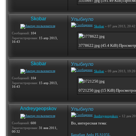
3310697.jpg (191.49 KiB) Просм
Skobar
Улыбнуло
Skobar
» 07 дек 2013, 20:42
Сообщений:
104
Зарегистрирован:
15 апр 2013,
16:43
3778622.jpg (45.4 KiB) Просмот
Skobar
Улыбнуло
Skobar
» 09 дек 2013, 19:20
Сообщений:
104
Зарегистрирован:
15 апр 2013,
16:43
0721250.jpg (15 KiB) Просмотро
Andreygeopskov
Улыбнуло
Andreygeopskov
» 12 дек 20
Во, интересная тема:
Сообщений:
600
Зарегистрирован:
31 янв 2011,
00:32
Барабан Ardo FLS105L