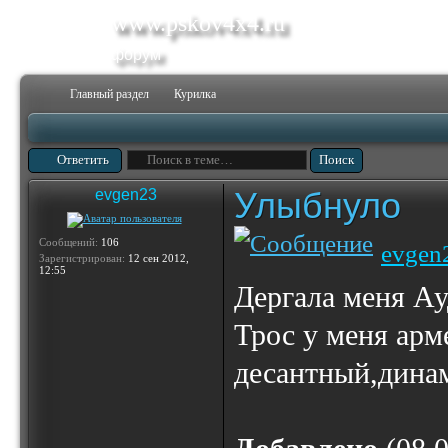
www.pskov4x4.ru
форум
Главный раздел
Курилка
Ответить
Улыбнуло
evgen23
Сообщений:
106
evgen
Зарегистрирован:
12 сен 2012,
12:55
Дергала меня Ау
Трос у меня арм
десантный,дина