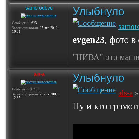
Улыбнуло
samorodovu
Сообщений:
623
samor
Зарегистрирован:
25 янв 2010,
10:51
evgen23
, фото в
"НИВА"-это машина
Улыбнуло
als-a
Сообщений:
6713
als-a
»
Зарегистрирован:
29 окт 2009,
12:35
Ну и кто грамот