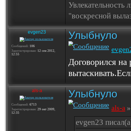
Увлекательность 
"воскресной выла
Улыбнуло
evgen23
Сообщений:
106
evgen
Зарегистрирован:
12 сен 2012,
12:55
Договорился на 
вытаскивать.Есл
Улыбнуло
als-a
Сообщений:
6713
als-a
»
Зарегистрирован:
29 окт 2009,
12:35
evgen23 писал(а