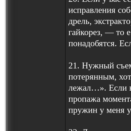
исправления соб
дрель, экстракт
гайкорез, — то е
понадобятся. Ес
21. Нужный съе
потерянным, хотя
лежал…». Если в
пропажа момента
пружин у меня 