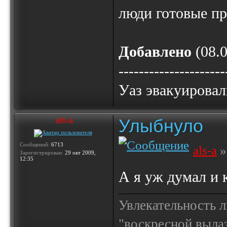
люди готовые п
Добавлено
(08.0
---------------------
Уаз эвакуировал
Улыбнуло
als-a
Сообщений:
6713
als-a
»
Зарегистрирован:
29 окт 2009,
12:35
А я уж думал и 
Увлекательность 
"воскресной выла