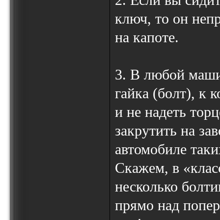
2. Если вы сиди
ключ, то он неп
на капоте.
3. В любой маши
гайка (болт), к
и не надеть тор
закрутить на зав
автомобиле таки
Скажем, в «клас
несколько болти
прямо над попер