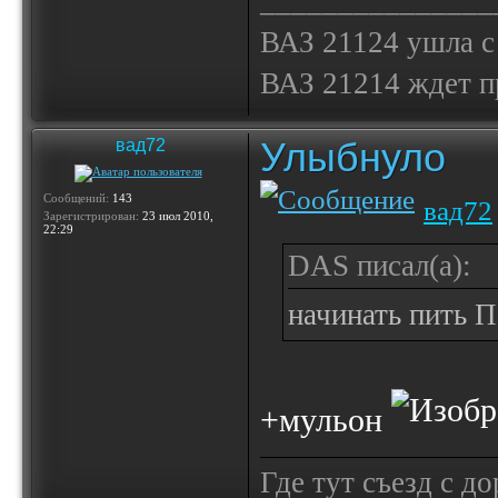
_______________
ВАЗ 21124 ушла с
ВАЗ 21214 ждет 
Улыбнуло
вад72
Сообщений:
143
вад72
Зарегистрирован:
23 июл 2010,
22:29
DAS писал(а):
начинать пить 
+мульон
Где тут съезд с дор