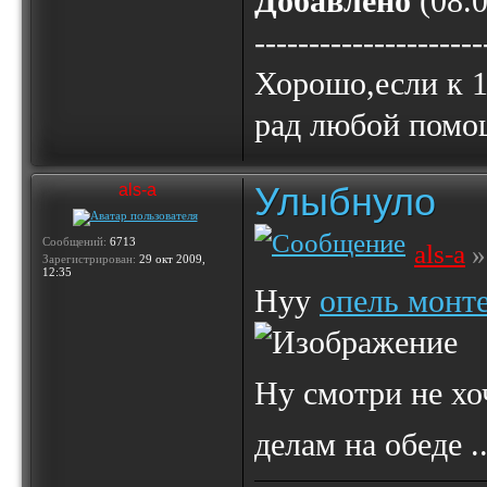
Добавлено
(08.0
---------------------
Хорошо,если к 1
рад любой помо
Улыбнуло
als-a
Сообщений:
6713
als-a
»
Зарегистрирован:
29 окт 2009,
12:35
Нуу
опель монт
Ну смотри не хо
делам на обеде .