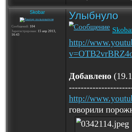
Улыбнуло
Skobar
Сообщений:
104
Skoba
Зарегистрирован:
15 апр 2013,
16:43
http://www.yout
v=OTB2vrBRZ4o&
Добавлено
(19.1
---------------------
http://www.you
говорили порожн