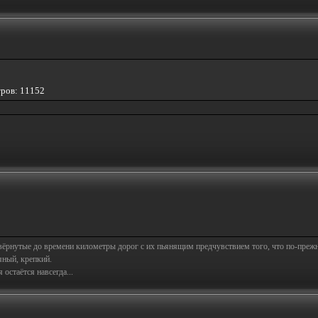
тров: 11152
свёрнутые до времени километры дорог с их пьянящим предчувствием того, что по-пре
яный, крепкий.
остаётся навсегда...