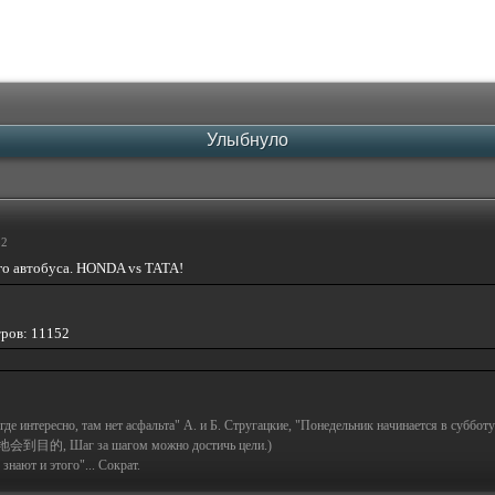
Улыбнуло
52
го автобуса. HONDA vs TATA!
тров: 11152
а где интересно, там нет асфальта" А. и Б. Стругацкие, "Понедельник начинается в субботу
地会到目的, Шаг за шагом можно достичь цели.)
знают и этого"... Сократ.