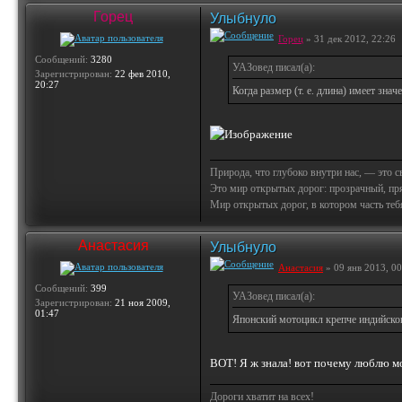
Горец
Улыбнуло
Горец
» 31 дек 2012, 22:26
Сообщений:
3280
УАЗовед писал(а):
Зарегистрирован:
22 фев 2010,
20:27
Когда размер (т. е. длина) имеет знач
Природа, что глубоко внутри нас, — это 
Это мир открытых дорог: прозрачный, пр
Мир открытых дорог, в котором часть тебя 
Анастасия
Улыбнуло
Анастасия
» 09 янв 2013, 00
Сообщений:
399
УАЗовед писал(а):
Зарегистрирован:
21 ноя 2009,
01:47
Японский мотоцикл крепче индийск
ВОТ! Я ж знала! вот почему люблю м
Дороги хватит на всех!