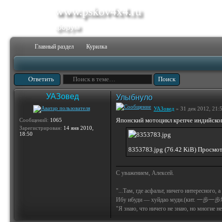
www.pskov4x4.ru
форум
Главный раздел
Курилка
Ответить
УАЗовед
Улыбнуло
УАЗовед
» 31 дек 2012, 21:
Японский мотоцикл крепче индийско
Сообщений:
1065
Зарегистрирован:
14 янв 2010,
18:50
8353783.jpg (76.42 KiB) Просмо
С уважением, Алексей.
"...Там, где асфальт, ничего интересного, 
Ибу ибуди — хуйдао муди.(кит. 一步一步
"Я знаю, что ничего не знаю, но многие не 