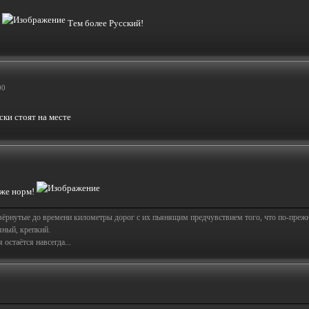
!
Тем более Русский!
00
ски стоят на месте
оже норм!
свёрнутые до времени километры дорог с их пьянящим предчувствием того, что по-пре
яный, крепкий.
остаётся навсегда...