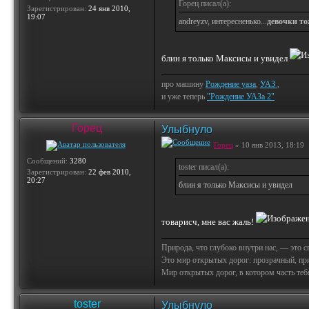
Горец писал(а):
Зарегистрирован:
24 янв 2010,
19:07
andreyzv, интересненько...
девочки т
блин я только Максисы и увидел
про машину
Рождение уаза
,
УАЗ
,
и уже теперь
"Рождение УАЗа 2"
Горец
Улыбнуло
Горец
» 10 янв 2013, 18:19
Сообщений:
3280
toster писал(а):
Зарегистрирован:
22 фев 2010,
20:27
блин я только Максисы и увидел
товарисч, мне вас жаль!
Природа, что глубоко внутри нас, — это 
Это мир открытых дорог: прозрачный, пр
Мир открытых дорог, в котором часть тебя 
toster
Улыбнуло