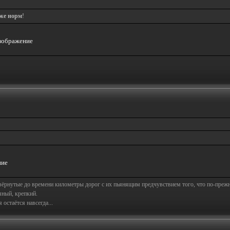
оже норм
!
свёрнутые до времени километры дорог с их пьянящим предчувствием того, что по-пре
яный, крепкий.
остаётся навсегда...