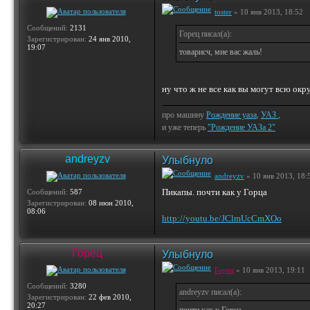
toster
» 10 янв 2013, 18:52
Сообщений:
2131
Горец писал(а):
Зарегистрирован:
24 янв 2010,
19:07
товарисч, мне вас жаль!
ну что ж не все как вы могут всю округ
про машину
Рождение уаза
,
УАЗ
,
и уже теперь
"Рождение УАЗа 2"
andreyzv
Улыбнуло
andreyzv
» 10 янв 2013, 18:
Пикапы. почти как у Горца
Сообщений:
587
Зарегистрирован:
08 июн 2010,
08:06
http://youtu.be/JClmUcCmXOo
Горец
Улыбнуло
Горец
» 10 янв 2013, 19:11
Сообщений:
3280
andreyzv писал(а):
Зарегистрирован:
22 фев 2010,
20:27