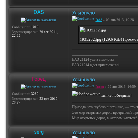
DAS
Улыбнуло
DAS
» 09 янв 2013, 10:28
Сообщений:
1019
Зарегистрирован:
20 авг 2011,
22:35
1935252.jpg (129.6 KiB) Просмо
_________________________
ВАЗ 21124 ушла с молотка
ВАЗ 21214 ждет приключений
Горец
Улыбнуло
Горец
» 09 янв 2013, 16:59
Сообщений:
3280
мы не победимы!
Зарегистрирован:
22 фев 2010,
20:27
Природа, что глубоко внутри нас, — это 
Это мир открытых дорог: прозрачный, пр
Мир открытых дорог, в котором часть тебя 
serg
Улыбнуло