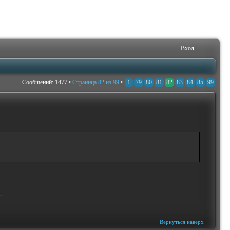
Вход
Сообщений: 1477 •
Страница
82
из
99
•
1
79
80
81
82
83
84
85
99
"
Вернуться наверх