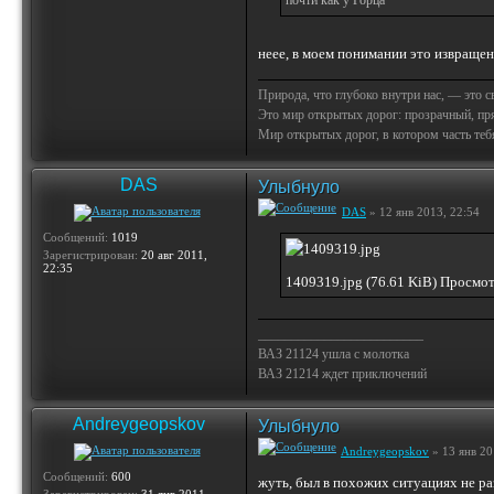
почти как у Горца
неее, в моем понимании это извращен
Природа, что глубоко внутри нас, — это 
Это мир открытых дорог: прозрачный, пр
Мир открытых дорог, в котором часть тебя 
DAS
Улыбнуло
DAS
» 12 янв 2013, 22:54
Сообщений:
1019
Зарегистрирован:
20 авг 2011,
22:35
1409319.jpg (76.61 KiB) Просмо
_________________________
ВАЗ 21124 ушла с молотка
ВАЗ 21214 ждет приключений
Andreygeopskov
Улыбнуло
Andreygeopskov
» 13 янв 20
Сообщений:
600
жуть, был в похожих ситуациях не раз