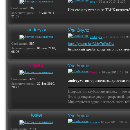
serg
» 09 янв 2013, 21:35
Сообщений:
187
Нех свои пузутерки за ТАНК цеплять
Зарегистрирован:
13 май 2011,
21:35
andreyzv
Улыбнуло
andreyzv
» 10 янв 2013, 09:
http://youtu.be/3klg7uPndIw
Сообщений:
587
Зарегистрирован:
08 июн 2010,
Бешенный драйв, когда авто практиче
08:06
Горец
Улыбнуло
Горец
» 10 янв 2013, 17:16
Сообщений:
3280
andreyzv
, интересненько...девочки т
Зарегистрирован:
22 фев 2010,
20:27
Природа, что глубоко внутри нас, — это 
Это мир открытых дорог: прозрачный, пр
Мир открытых дорог, в котором часть тебя 
toster
Улыбнуло
toster
» 10 янв 2013, 18:06
Сообщений:
2131