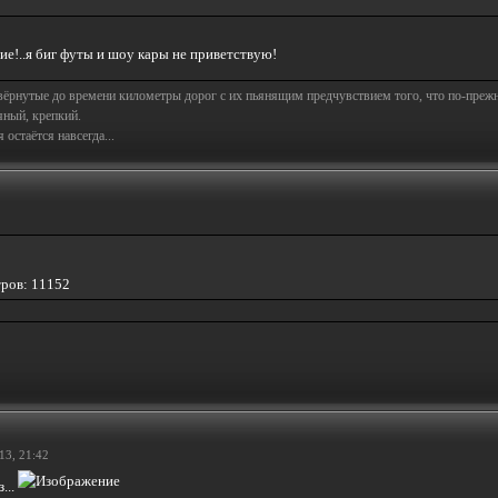
ие!..я биг футы и шоу кары не приветствую!
свёрнутые до времени километры дорог с их пьянящим предчувствием того, что по-пре
яный, крепкий.
остаётся навсегда...
тров: 11152
13, 21:42
...