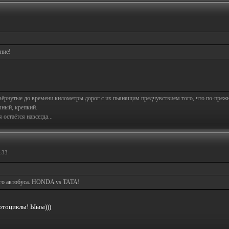
ение!
свёрнутые до времени километры дорог с их пьянящим предчувствием того, что по-пре
яный, крепкий.
остаётся навсегда...
:33
ого автобуса. HONDA vs TATA!
отоциклы! Ыыы)))