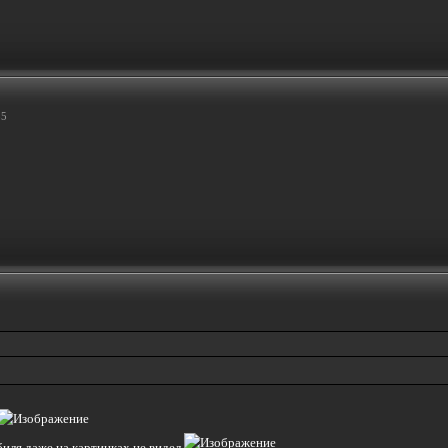
35
биля даже на картинках не видел