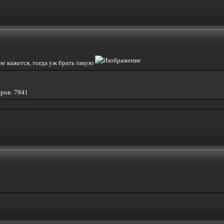
е кажется, тогда уж брать такую
тров: 7941