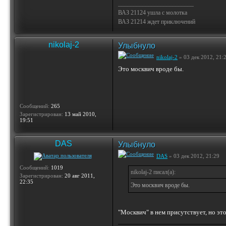
_________________________
ВАЗ 21124 ушла с молотка
ВАЗ 21214 ждет приключений
nikolaj-2
Улыбнуло
nikolaj-2
» 03 дек 2012, 21:
Это москвич вроде бы.
Сообщений:
265
Зарегистрирован:
13 май 2010,
19:51
DAS
Улыбнуло
DAS
» 03 дек 2012, 21:29
Сообщений:
1019
nikolaj-2 писал(а):
Зарегистрирован:
20 авг 2011,
22:35
Это москвич вроде бы.
"Москвич" в нем присутствует, но эт