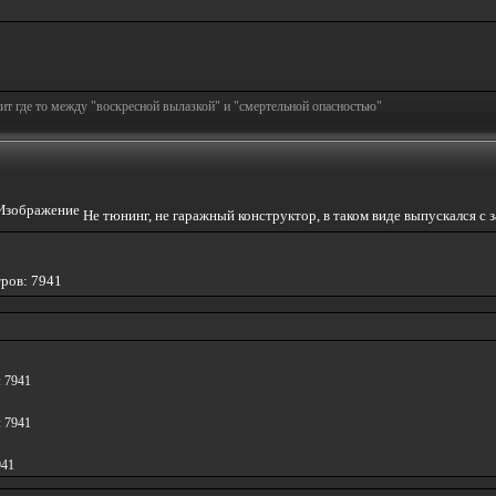
т где то между "воскресной вылазкой" и "смертельной опасностью"
Не тюнинг, не гаражный конструктор, в таком виде выпускался
тров: 7941
: 7941
: 7941
941