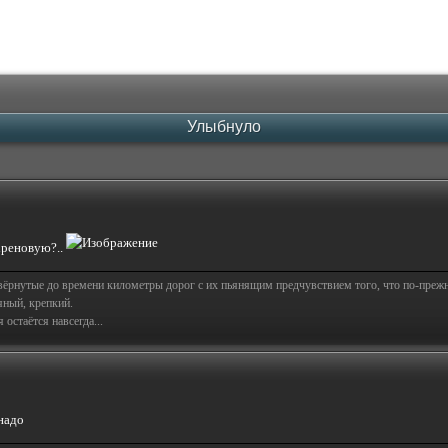
Улыбнуло
 хреновую?..
свёрнутые до времени километры дорог с их пьянящим предчувствием того, что по-пре
яный, крепкий.
остаётся навсегда...
надо