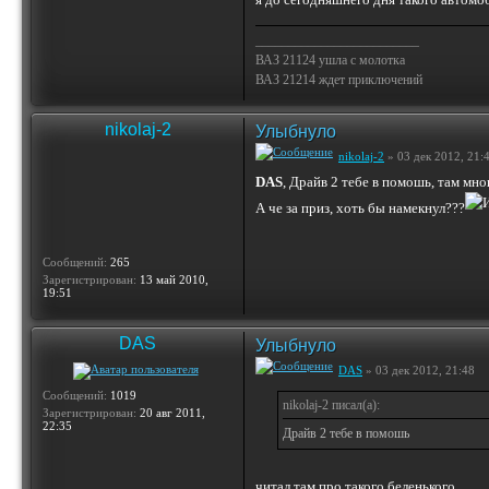
_________________________
ВАЗ 21124 ушла с молотка
ВАЗ 21214 ждет приключений
nikolaj-2
Улыбнуло
nikolaj-2
» 03 дек 2012, 21:
DAS
, Драйв 2 тебе в помошь, там мно
А че за приз, хоть бы намекнул???
Сообщений:
265
Зарегистрирован:
13 май 2010,
19:51
DAS
Улыбнуло
DAS
» 03 дек 2012, 21:48
Сообщений:
1019
nikolaj-2 писал(а):
Зарегистрирован:
20 авг 2011,
22:35
Драйв 2 тебе в помошь
читал там про такого беленького