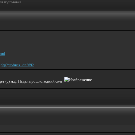
ая подготовка.
html
o.php?products_id=3692
ет (с) м.ф. Падал прошлогодний снег.