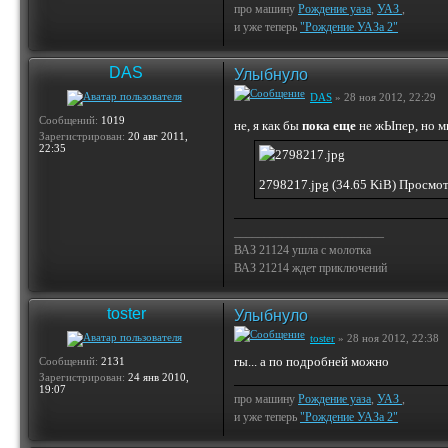
про машину
Рождение уаза
,
УАЗ
,
и уже теперь
"Рождение УАЗа 2"
DAS
Улыбнуло
DAS
» 28 ноя 2012, 22:29
Сообщений:
1019
не, я как бы
пока еще
не жЫпер, но мн
Зарегистрирован:
20 авг 2011,
22:35
2798217.jpg (34.65 KiB) Просмо
_________________________
ВАЗ 21124 ушла с молотка
ВАЗ 21214 ждет приключений
toster
Улыбнуло
toster
» 28 ноя 2012, 22:38
гы... а по подробней можно
Сообщений:
2131
Зарегистрирован:
24 янв 2010,
19:07
про машину
Рождение уаза
,
УАЗ
,
и уже теперь
"Рождение УАЗа 2"