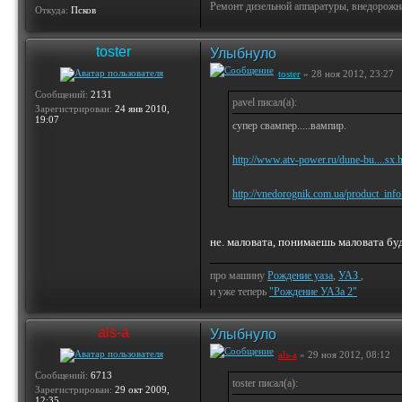
Ремонт дизельной аппаратуры, внедорожн
Откуда:
Псков
toster
Улыбнуло
toster
» 28 ноя 2012, 23:27
Сообщений:
2131
pavel писал(а):
Зарегистрирован:
24 янв 2010,
19:07
супер свампер.....вампир.
http://www.atv-power.ru/dune-bu....sx.
http://vnedorognik.com.ua/product_inf
не. маловата, понимаешь маловата буд
про машину
Рождение уаза
,
УАЗ
,
и уже теперь
"Рождение УАЗа 2"
als-a
Улыбнуло
als-a
» 29 ноя 2012, 08:12
Сообщений:
6713
toster писал(а):
Зарегистрирован:
29 окт 2009,
12:35