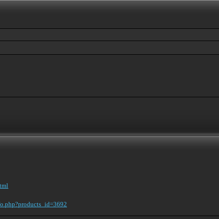
html
nfo.php?products_id=3692