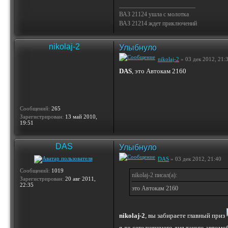
_________________________
ВАЗ 21124 ушла с молотка
ВАЗ 21214 ждет приключений
nikolaj-2
Улыбнуло
nikolaj-2
» 03 дек 2012, 21:
DAS
, это Автокам 2160
Сообщений:
265
Зарегистрирован:
13 май 2010,
19:51
DAS
Улыбнуло
DAS
» 03 дек 2012, 21:40
Сообщений:
1019
nikolaj-2 писал(а):
Зарегистрирован:
20 авг 2011,
22:35
это Автокам 2160
nikolaj-2
, вы забираете главный приз
я до сегодняшнего дня такого автомо