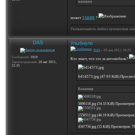
маловата
может
ТАКИЕ
?
Увлекательность любого путешествия лежи
DAS
Улыбнуло
DAS
» 03 дек 2012, 18:25
Сообщений:
1019
Кто знает, что это за автомобиль?
Зарегистрирован:
20 авг 2011,
22:35
0414573.jpg (47.93 KiB) Просмо
Вложения
5690118.jpg (54.33 KiB) Просмотров
1550511.jpg (46.19 KiB) Просмотров
4347756.jpg (55 KiB) Просмотров: 7