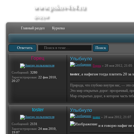
www.pskov4x4.ru
форум
Главный раздел
Курилка
Ответить
Горец
Улыбнуло
Горец
» 28 ноя 2012, 21:05
Сообщений:
3280
toster
, а нафигам тогда платить 20 за
Зарегистрирован:
22 фев 2010,
20:27
Природа, что глубоко внутри нас, — это 
Это мир открытых дорог: прозрачный, пр
Мир открытых дорог, в котором часть тебя 
toster
Улыбнуло
toster
» 28 ноя 2012, 21:07
Сообщений:
2131
и я говорю нафиг не 
Зарегистрирован:
24 янв 2010,
19:07