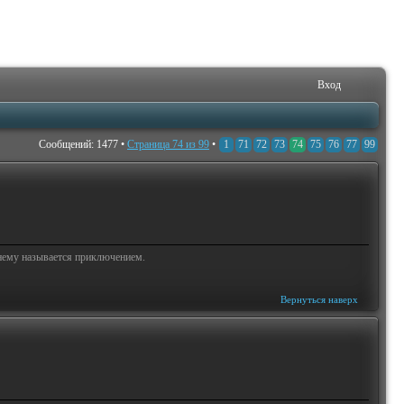
Вход
Сообщений: 1477 •
Страница
74
из
99
•
1
71
72
73
74
75
76
77
99
жнему называется приключением.
Вернуться наверх