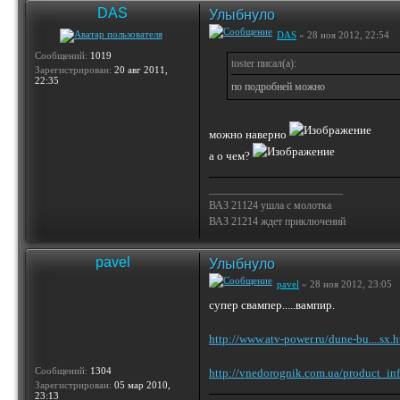
DAS
Улыбнуло
DAS
» 28 ноя 2012, 22:54
Сообщений:
1019
toster писал(а):
Зарегистрирован:
20 авг 2011,
22:35
по подробней можно
можно наверно
а о чем?
_________________________
ВАЗ 21124 ушла с молотка
ВАЗ 21214 ждет приключений
pavel
Улыбнуло
pavel
» 28 ноя 2012, 23:05
супер свампер.....вампир.
http://www.atv-power.ru/dune-bu....sx.
Сообщений:
1304
http://vnedorognik.com.ua/product_i
Зарегистрирован:
05 мар 2010,
23:13