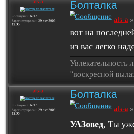
Болталка
als-a
Сообщений:
6713
als-a
»
Зарегистрирован:
29 окт 2009,
12:35
вот на последне
из вас легко над
Увлекательность 
"воскресной выла
Болталка
als-a
Сообщений:
6713
als-a
»
Зарегистрирован:
29 окт 2009,
12:35
УАЗовед
, Ты уже