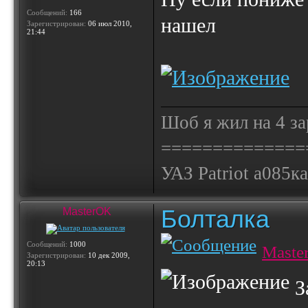
Сообщений:
166
нашел
Зарегистрирован:
06 июл 2010,
21:44
Шоб я жил на 4 за
==============
УАЗ Patriot а085к
Болталка
MasterOK
Сообщений:
1000
Maste
Зарегистрирован:
10 дек 2009,
20:13
З