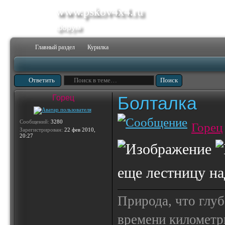
www.pskov4x4.ru
форум
Главный раздел
Курилка
Ответить
Болталка
Горец
Сообщений:
3280
Горец
Зарегистрирован:
22 фев 2010,
20:27
еще лестницу над
Природа, что глуб
времени километр