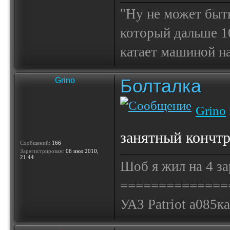
"Ну не может быт
который дальше 10
катает машиной на
Болталка
Grino
Grino
занятный кончт
Сообщений:
166
Зарегистрирован:
06 июл 2010,
21:44
Шоб я жил на 4 за
==============
УАЗ Patriot а085к