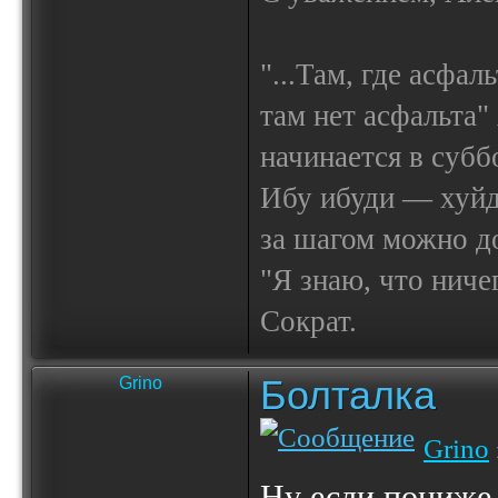
"...Там, где асфал
там нет асфальта"
начинается в субб
Ибу ибуди — х
за шагом можно до
"Я знаю, что ничег
Сократ.
Болталка
Grino
Grino
Ну если пониже и