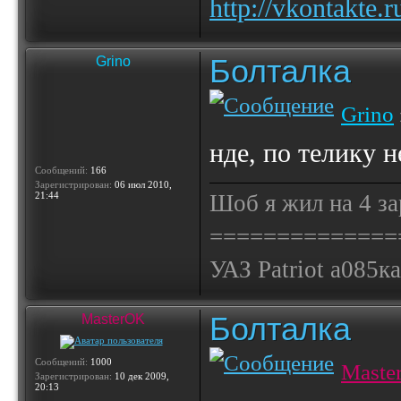
http://vkontakt
Болталка
Grino
Grino
нде, по телику н
Сообщений:
166
Зарегистрирован:
06 июл 2010,
21:44
Шоб я жил на 4 за
==============
УАЗ Patriot а085к
Болталка
MasterOK
Сообщений:
1000
Maste
Зарегистрирован:
10 дек 2009,
20:13