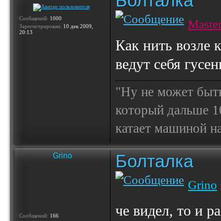
Болталка
Сообщений:
1000
Maste
Зарегистрирован:
10 дек 2009,
20:13
Как нить возле к
ведут себя гусе
"Ну не может быт
который дальше 10
катает машиной на
Болталка
Grino
Grino
че видел, то и р
Сообщений:
166