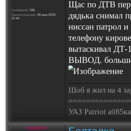
Щас по ДТВ пер
Сообщений:
166
дядька снимал 
Зарегистрирован:
06 июл 2010,
21:44
ниссан патрол и
телефону кирове
вытаскивал ДТ-1
ВЫВОД. большие 
Шоб я жил на 4 за
==============
УАЗ Patriot а085к
MasterOK