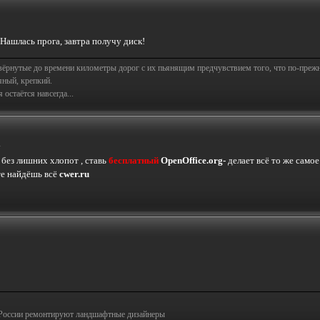
.Нашлась прога, завтра получу диск!
свёрнутые до времени километры дорог с их пьянящим предчувствием того, что по-пре
яный, крепкий.
остаётся навсегда...
1
 без лишних хлопот , ставь
бесплатный
OpenOffice.org-
делает всё то же самое 
йте найдёшь всё
cwer.ru
в России ремонтируют ландшафтные дизайнеры