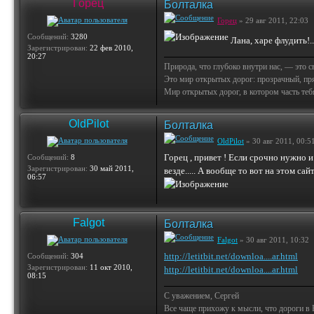
Горец
Болталка
Горец
» 29 авг 2011, 22:03
Сообщений:
3280
Лана, харе флудить!.
Зарегистрирован:
22 фев 2010,
20:27
Природа, что глубоко внутри нас, — это 
Это мир открытых дорог: прозрачный, пр
Мир открытых дорог, в котором часть тебя 
OldPilot
Болталка
OldPilot
» 30 авг 2011, 00:5
Горец , привет ! Если срочно нужно и
Сообщений:
8
Зарегистрирован:
30 май 2011,
везде..... А вообще то вот на этом са
06:57
Falgot
Болталка
Falgot
» 30 авг 2011, 10:32
http://letitbit.net/downloa....ar.html
Сообщений:
304
Зарегистрирован:
11 окт 2010,
http://letitbit.net/downloa....ar.html
08:15
С уважением, Сергей
Все чаще прихожу к мысли, что дороги 