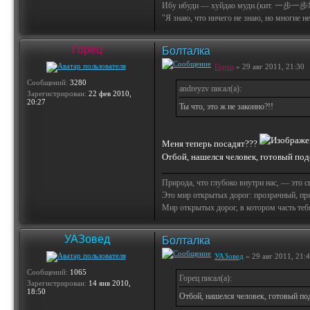
Ибу ибуди — хуйдао муди.(кит. 一步一步
"Я знаю, что ничего не знаю, но многие не 
Горец
Болталка
Горец
» 29 авг 2011, 21:30
Сообщений:
3280
andreyzv писал(а):
Зарегистрирован:
22 фев 2010,
20:27
Ты что, это ж не законно?!!
Меня теперь посадят???
Отбой, нашелся человек, готовый под
Природа, что глубоко внутри нас, — это 
Это мир открытых дорог: прозрачный, пр
Мир открытых дорог, в котором часть тебя 
УАЗовед
Болталка
УАЗовед
» 29 авг 2011, 21:
Сообщений:
1065
Горец писал(а):
Зарегистрирован:
14 янв 2010,
18:50
Отбой, нашелся человек, готовый по