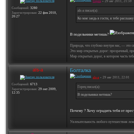
Горец
» 29 авг 2011, 21:59
Сообщений:
3280
als-a писал(а):
Зарегистрирован:
22 фев 2010,
20:27
Ко мне заедь в гости, я тебе расскаж
В подельники метишь?
Природа, что глубоко внутри нас, — это 
Это мир открытых дорог: прозрачный, пр
Мир открытых дорог, в котором часть тебя 
als-a
Болталка
als-a
» 29 авг 2011, 22:01
Сообщений:
6713
Горец писал(а):
Зарегистрирован:
29 окт 2009,
12:35
В подельники метишь?
Почему ? Хочу оградить тебя от пре
Увлекательность любого путешествия лежи