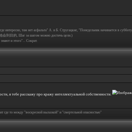
а где интересно, там нет асфальта" А. и Б. Стругацкие, "Понедельник начинается в субботу
地会到目的, Шаг за шагом можно достичь цели.)
знают и этого"... Сократ.
 гости, я тебе расскажу про кражу интеллектуальной собственности.
т где то между "воскресной вылазкой" и "смертельной опасностью"