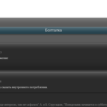
Болталка
23
26
ак сказать внутреннего потребления.
а где интересно, там нет асфальта" А. и Б. Стругацкие, "Понедельник начинается в субботу