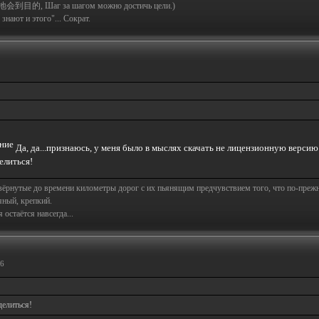
地会到目的, Шаг за шагом можно достичь цели.)
знают и этого"... Сократ.
Да, да...признаюсь, у меня было в мыслях скачать не лицензионную версию
елиться!
свёрнутые до времени километры дорог с их пьянящим предчувствием того, что по-пре
яный, крепкий.
остаётся навсегда...
46
делиться!