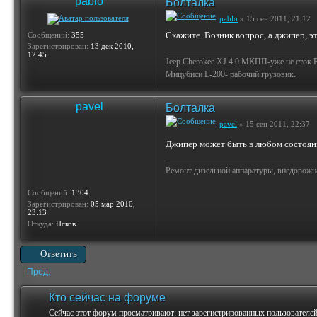
pablo
Болталка
pablo
» 15 сен 2011, 21:12
Скажите. Возник вопрос, а джипер, э
Сообщений:
355
Зарегистрирован:
13 дек 2010,
12:45
Jeep Cherokee XJ 4.0 МКПП-уже не сток
Мицубиси L-200- рабочий грузовик.
pavel
Болталка
pavel
» 15 сен 2011, 22:37
Джипер может быть в любом состояни
Ремонт дизельной аппаратуры, внедорожн
Сообщений:
1304
Зарегистрирован:
05 мар 2010,
23:13
Откуда:
Псков
Ответить
Пред.
Кто сейчас на форуме
Сейчас этот форум просматривают: нет зарегистрированных пользователей 