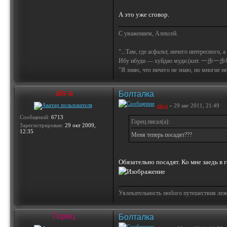
А это уже сговор.
С уважением, Алексей.
"...Там, где асфальт, ничего интересного, 
Ибу ибуди — хуйдао муди.(кит. 一步一步
"Я знаю, что ничего не знаю, но многие не 
als-a
Болталка
als-a
» 29 авг 2011, 21:49
Сообщений:
6713
Горец писал(а):
Зарегистрирован:
29 окт 2009,
12:35
Меня теперь посадят???
Обязательно посадят. Ко мне заедь в
Увлекательность любого путешествия лежи
Горец
Болталка