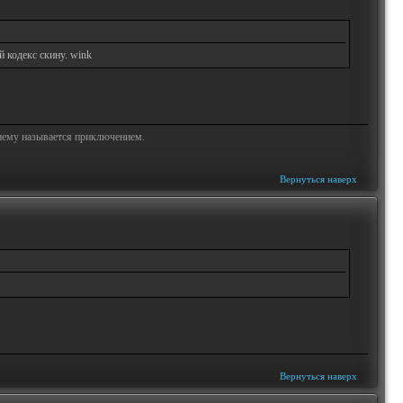
й кодекс скину. wink
жнему называется приключением.
Вернуться наверх
Вернуться наверх