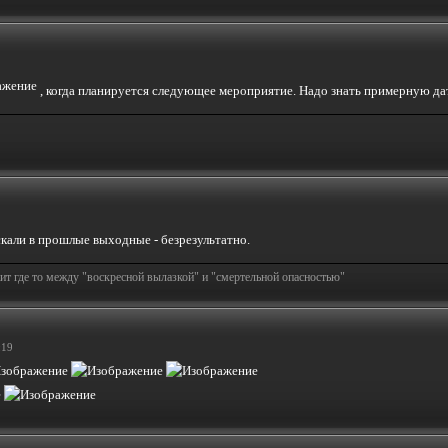
, когда планируется следующее мероприятие. Надо знать примерную да
искали в прошлые выходные - безрезультатно.
т где то между "воскресной вылазкой" и "смертельной опасностью"
:19