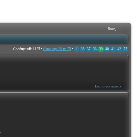
Вход
Сообщений: 1125 •
Страница
39
из
75
•
1
36
37
38
39
40
41
42
75
Вернуться наверх
"