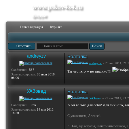
www.pskov4x4.ru
форум
Главный раздел
Курилка
Ответить
andreyzv
Болталка
andreyzv
» 29 авг 2011, 21:
Сообщений:
587
Ты что, это ж не законно?!!
Зарегистрирован:
08 июн 2010,
08:06
УАЗовед
Болталка
УАЗовед
» 29 авг 2011, 21:
А он только для себя! Для личного, т
Сообщений:
1065
Зарегистрирован:
14 янв 2010,
18:50
С уважением, Алексей.
"...Там, где асфальт, ничего интересного, 