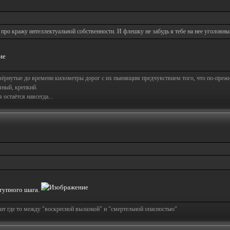
у про кражу интеллектуальной собственности. И флешку не забудь я тебе на нее уголовны
свёрнутые до времени километры дорог с их пьянящим предчувствием того, что по-пре
яный, крепкий.
остаётся навсегда...
ступного шага.
т где то между "воскресной вылазкой" и "смертельной опасностью"