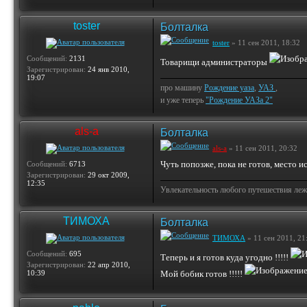
toster
Болталка
toster
» 11 сен 2011, 18:32
Сообщений:
2131
Товарищи администраторы
Зарегистрирован:
24 янв 2010,
19:07
про машину
Рождение уаза
,
УАЗ
,
и уже теперь
"Рождение УАЗа 2"
als-a
Болталка
als-a
» 11 сен 2011, 20:32
Чуть попозже, пока не готов, место 
Сообщений:
6713
Зарегистрирован:
29 окт 2009,
12:35
Увлекательность любого путешествия лежи
ТИМОХА
Болталка
ТИМОХА
» 11 сен 2011, 21
Сообщений:
695
Теперь и я готов куда угодно !!!!!
Зарегистрирован:
22 апр 2010,
10:39
Мой бобик готов !!!!!