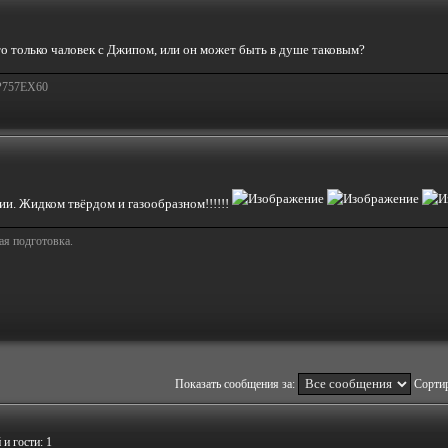
то только чаловек с Джипом, или он может быть в душе таковым?
 Р757ЕХ60
и. Жидком твёрдом и газообразном!!!!!!
ая подготовка.
Показать сообщения за:
Сортир
и гости: 1