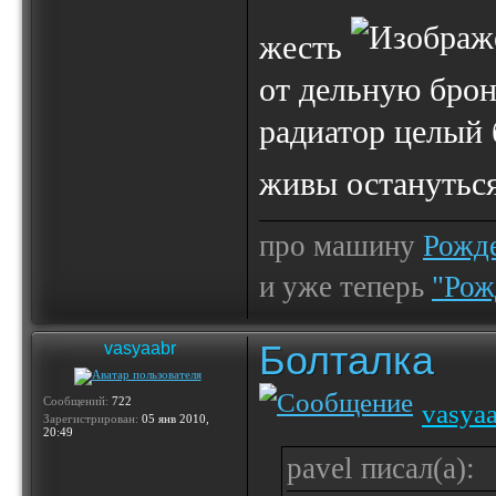
жесть
от дельную брон
радиатор целый 
живы останутьс
про машину
Рожде
и уже теперь
"Рож
Болталка
vasyaabr
Сообщений:
722
vasya
Зарегистрирован:
05 янв 2010,
20:49
pavel писал(а):