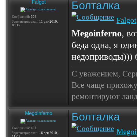
Болталка
Falgot
Сообщений:
304
Falgot
Зарегистрирован:
11 окт 2010,
08:15
Megoinferno
, в
беда одна, я од
недоприводы))) 
С уважением, Сер
Все чаще прихожу
ремонтируют лан
Болталка
Megoinferno
Сообщений:
407
Megoi
Зарегистрирован:
16 дек 2010,
11:01