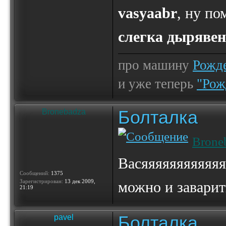
vasyaabr
, ну по
слегка дыряве
про машину
Рожде
и уже теперь
"Рож
Болталка
Bronebadza
Brone
Васяяяяяяяяяяяя
Сообщений:
1375
Зарегистрирован:
13 дек 2009,
можно и заварит
21:19
Болталка
pavel