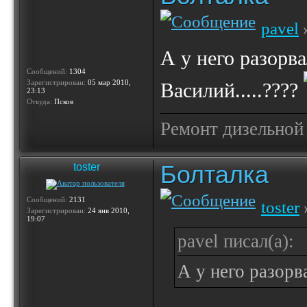
pavel
»
А у него разорва
Сообщений:
1304
Зарегистрирован:
05 мар 2010,
Василий.....????
23:13
Откуда:
Псков
Ремонт дизельной
Болталка
toster
Сообщений:
2131
toster
Зарегистрирован:
24 янв 2010,
19:07
pavel писал(а):
А у него разорв