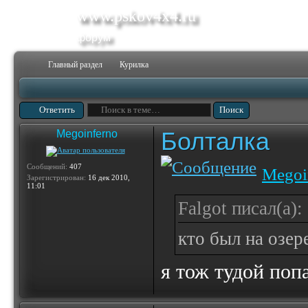
www.pskov4x4.ru
форум
Главный раздел
Курилка
Ответить
Болталка
Megoinferno
Сообщений:
407
Megoi
Зарегистрирован:
16 дек 2010,
11:01
Falgot писал(а):
кто был на озер
я тож тудой поп