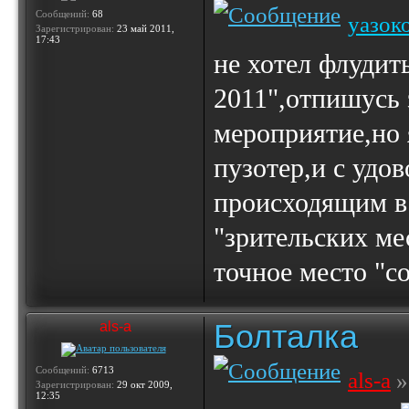
Сообщений:
68
уазок
Зарегистрирован:
23 май 2011,
17:43
не хотел флудит
2011",отпишусь 
мероприятие,но
пузотер,и с удо
происходящим в 
"зрительских мес
точное место "с
Болталка
als-a
Сообщений:
6713
als-a
»
Зарегистрирован:
29 окт 2009,
12:35