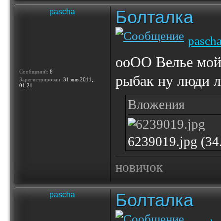
Болталка
pascha
pasch
ооОО Велье мой 
Сообщений:
8
рыбак ну люди л
Зарегистрирован:
31 янв 2011,
01:21
Вложения
6239019.jpg (3
новичок
Болталка
pascha