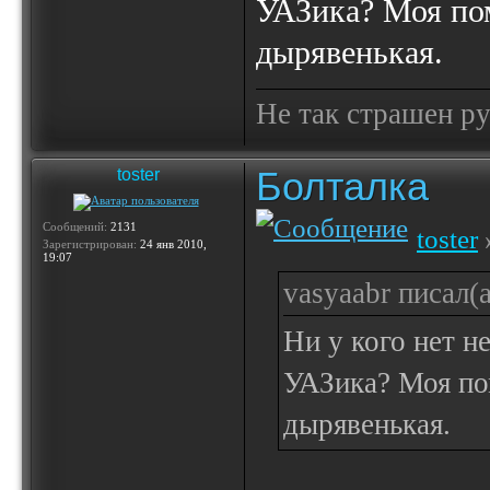
УАЗика? Моя пом
дырявенькая.
Не так страшен ру
Болталка
toster
Сообщений:
2131
toster
Зарегистрирован:
24 янв 2010,
19:07
vasyaabr писал(а
Ни у кого нет 
УАЗика? Моя по
дырявенькая.