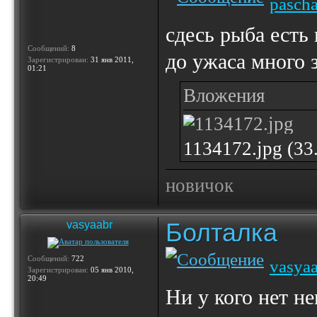
pasch
сдесь рыба есть 
Сообщений:
8
до ужаса много 
Зарегистрирован:
31 янв 2011,
01:21
Вложения
1134172.jpg (33
новичок
Болталка
vasyaabr
Сообщений:
722
vasya
Зарегистрирован:
05 янв 2010,
20:49
Ни у кого нет н