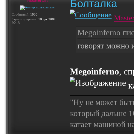
Болталка
MasterOK
Сообщений:
1000
Maste
Зарегистрирован:
10 дек 2009,
20:13
Megoinferno пис
говорят можно и
Megoinferno
, с
ка
"Ну не может быт
который дальше 10
катает машиной на