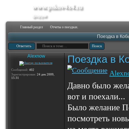
www.pskov4x4.ru
форум
Главный раздел
Отчеты о поездках.
Поездка в Коб
Ответить
Поездка в К
Alexnow
Сообщений:
402
Alexn
Зарегистрирован:
24 дек 2009,
15:31
Давно было жела
вот и поехали...
Было желание По
посмотреть новы