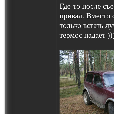
Где-то после съ
привал. Вместо 
только встать лу
термос падает ))