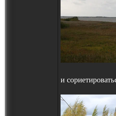
и сориетироватьс