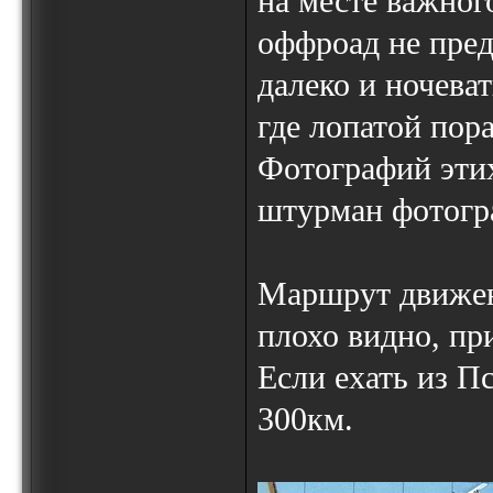
на месте важног
оффроад не пред
далеко и ночеват
где лопатой пор
Фотографий этих
штурман фотогра
Маршрут движени
плохо видно, пр
Если ехать из П
300км.