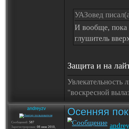
УАЗовед писал(а
И вообще, пока
глушитель ввер
Защита и на лай
Увлекательность 
"воскресной выла
Осенняя по
andreyzv
Сообщений:
587
andre
Зарегистрирован:
08 июн 2010,