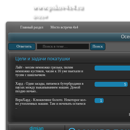
www.pskov4x4.ru
форум
Главный раздел
Место встречи 4х4
Осе
Ответить
Цели и задачи покатушки
Лайт - месим немножко грязьки, пилим
немножко кустиков, часам к 16 уже выехали и
тусим с шашлычком.
Хард - Одни засады, питаемся бутербродами в
5
паузах между выкапыванием машин. Домой
поздно ночью..
ВериХард - Клюквенное болото. Некоторое кол-
1
во утопленных машин. Там и ночевать остаемся
..
dimian