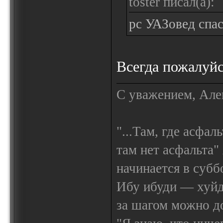
toster писал(а):
рс УАЗовед спас
Всегда пожалуйс
С уважением, Але
"...Там, где асфал
там нет асфальта"
начинается в субб
Ибу ибуди — х
за шагом можно до