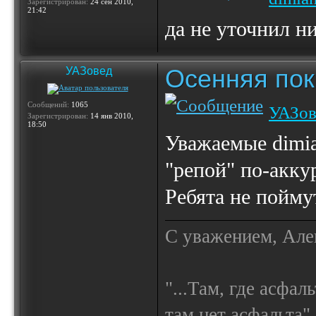
Зарегистрирован:
24 сен 2010,
21:42
да не уточнил н
Осенняя по
УАЗовед
Сообщений:
1065
УАЗов
Зарегистрирован:
14 янв 2010,
18:50
Уважаемые dimi
"репой" по-аккур
Ребята не пойму
С уважением, Але
"...Там, где асфал
там нет асфальта"