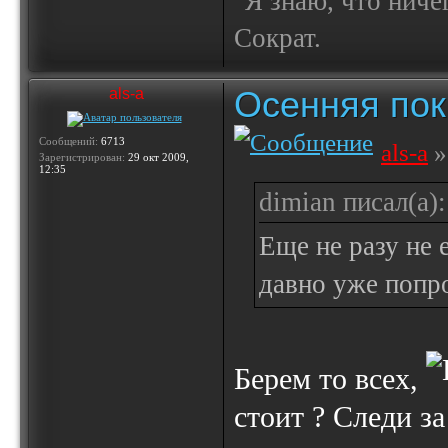
"Я знаю, что ничег
Сократ.
Осенняя по
als-a
Сообщений:
6713
als-a
»
Зарегистрирован:
29 окт 2009,
12:35
dimian писал(а):
Еще не разу не 
давно уже попро
Берем то всех,
стоит ? Следи з