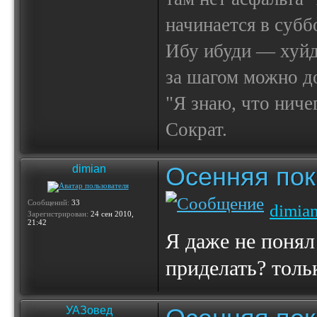
начинается в субб
Ибу ибуди — х
за шагом можно до
"Я знаю, что ничег
Сократ.
Осенняя по
dimian
Сообщений:
33
dimia
Зарегистрирован:
24 сен 2010,
21:42
Я даже не понял
приделать? толь
УАЗовед