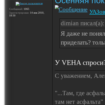
Осенняя по
Сообщений:
1065
УАЗов
Зарегистрирован:
14 янв 2010,
18:50
dimian писал(а):
Я даже не понял
приделать? толь
У VEHA спроси
С уважением, Але
"...Там, где асфал
там нет асфальта"