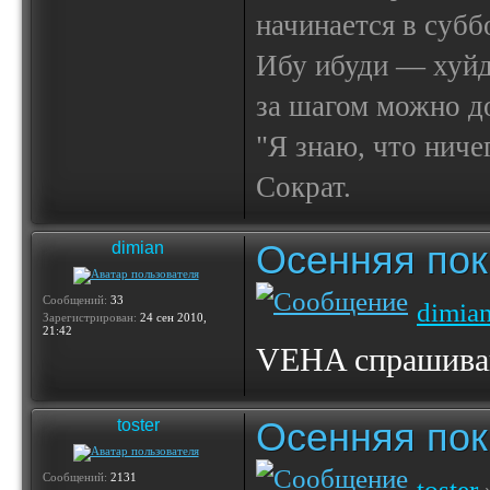
начинается в субб
Ибу ибуди — х
за шагом можно до
"Я знаю, что ничег
Сократ.
Осенняя по
dimian
Сообщений:
33
dimia
Зарегистрирован:
24 сен 2010,
21:42
VEHA спрашив
Осенняя по
toster
Сообщений:
2131
toster