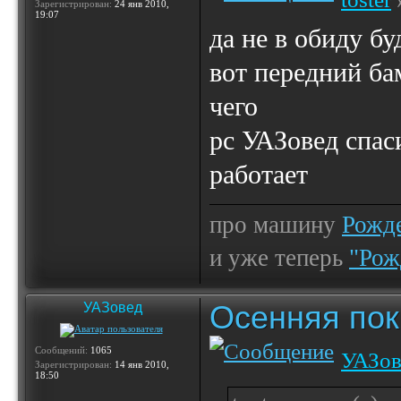
Зарегистрирован:
24 янв 2010,
19:07
да не в обиду б
вот передний ба
чего
рс УАЗовед спас
работает
про машину
Рожде
и уже теперь
"Рож
Осенняя по
УАЗовед
Сообщений:
1065
УАЗов
Зарегистрирован:
14 янв 2010,
18:50