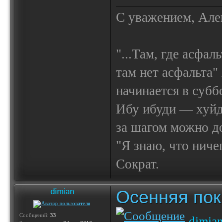
С уважением, Але
"...Там, где асфал
там нет асфальта"
начинается в субб
Ибу ибуди — х
за шагом можно до
"Я знаю, что ничег
Сократ.
Осенняя по
dimian
Сообщений:
33
dimia