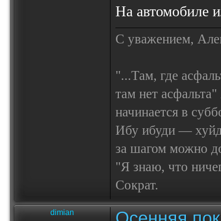
На автомобиле 
С уважением, Але
"...Там, где асфал
там нет асфальта"
начинается в субб
Ибу ибуди — х
за шагом можно до
"Я знаю, что ничег
Сократ.
Осенняя по
dimian