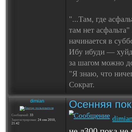
"...Там, где асфал
там нет асфальта"
начинается в субб
Ибу ибуди — х
за шагом можно до
"Я знаю, что ничег
Сократ.
Осенняя по
dimian
Сообщений:
33
dimia
Зарегистрирован:
24 сен 2010,
21:42
не л300 пока не 