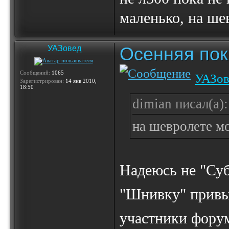
маленько, на ше
Осенняя по
УАЗовед
Сообщений:
1065
УАЗов
Зарегистрирован:
14 янв 2010,
18:50
dimian писал(а):
на шевролете м
Надеюсь не "Суб
"Шнивку" прив
участники фору