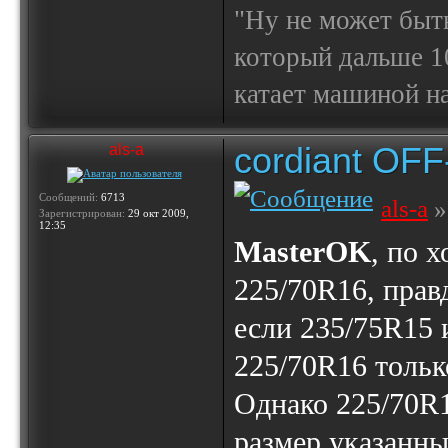
"Ну не может быт
который дальше 10
катает машиной на
cordiant OF
als-a
Сообщений:
6713
als-a
»
Зарегистрирован:
29 окт 2009,
12:35
MasterOK
, по х
225/70R16, прав
если 235/75R15 
225/70R16 тольк
Однако 225/70R
размер указанны