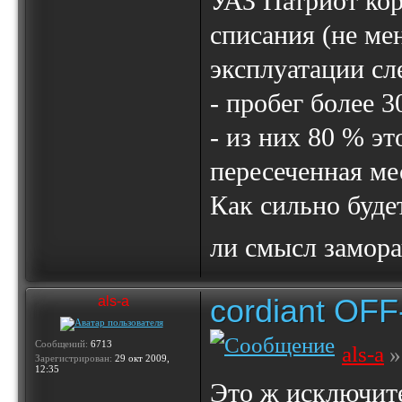
УАЗ Патриот кор
списания (не мен
эксплуатации с
- пробег более 3
- из них 80 % эт
пересеченная ме
Как сильно буде
ли смысл замор
cordiant OF
als-a
Сообщений:
6713
als-a
»
Зарегистрирован:
29 окт 2009,
12:35
Это ж исключите