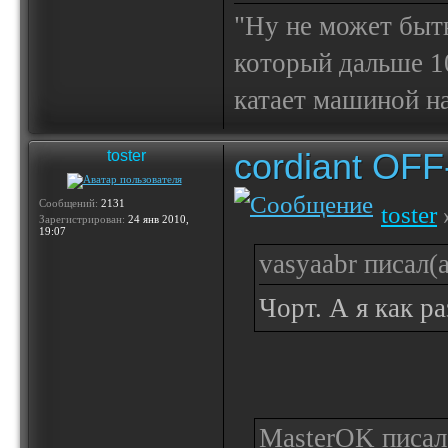
"Ну не может быт
который дальше 10
катает машиной на
cordiant OF
toster
Сообщений:
2131
toster
Зарегистрирован:
24 янв 2010,
19:07
vasyaabr писал(а
Чорт. А я как ра
MasterOK писал(