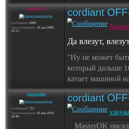
cordiant OF
MasterOK
Сообщений:
1000
Maste
Зарегистрирован:
10 дек 2009,
20:13
Да влезут, влезу
"Ну не может быт
который дальше 10
катает машиной на
cordiant OF
vasyaabr
Сообщений:
722
vasya
Зарегистрирован:
05 янв 2010,
20:49
MasterOK писал(