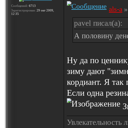
Сообщений:
6713
als-a
»
Зарегистрирован:
29 окт 2009,
12:35
pavel писал(а):
А половину дене
Ну да по ценник
зиму дают "зим
кордиант. Я так
Если одна резина
Зи
Увлекательность 