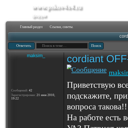
www.pskov4x4.ru
форум
Главный раздел
Ссылки, советы.
cor
Ответить
cordiant OF
maksim_
maksi
Приветствую все
Сообщений:
42
подскажите, при
Зарегистрирован:
21 июн 2010,
19:22
вопроса такова!!
На работе есть 