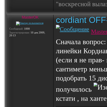
"воскресной выла
cordiant OF
MasterOK
Сообщений:
1000
Maste
Зарегистрирован:
10 дек 2009,
20:13
Сначала вопрос: 
линейки Кордиан
(если я не прав-
сантиметр меньш
подобрать 15 дис
получилось
кстати , на хант