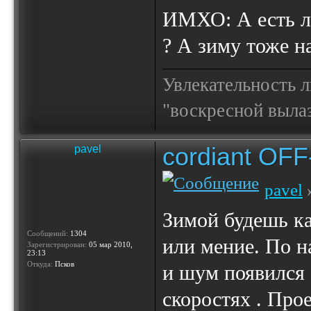
ИМХО: А есть ли
? А зиму тоже на
Увлекательность 
"воскресной выла
cordiant OF
pavel
pavel
»
Зимой будешь ка
Сообщений:
1304
или мение. По н
Зарегистрирован:
05 мар 2010,
23:13
Откуда:
Псков
и шум появился 
скоростях . Про