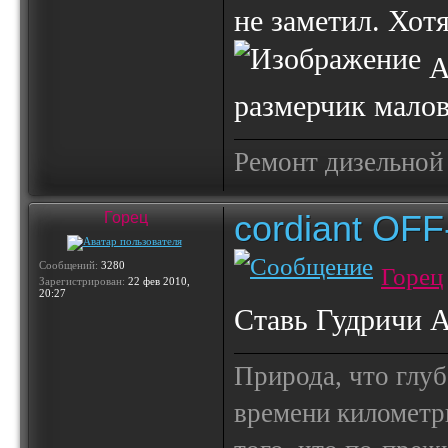
не заметил. Хот
А
размерчик маловат
Ремонт дизельной
cordiant OF
Горец
Сообщений:
3280
Горец
Зарегистрирован:
22 фев 2010,
20:27
Ставь Гудричи АТ
Природа, что глуб
времени километр