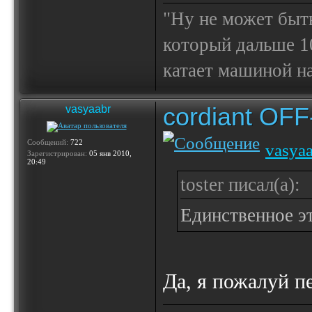
"Ну не может быт
который дальше 10
катает машиной на
cordiant OF
vasyaabr
Сообщений:
722
vasya
Зарегистрирован:
05 янв 2010,
20:49
toster писал(а):
Единственное э
Да, я пожалуй 