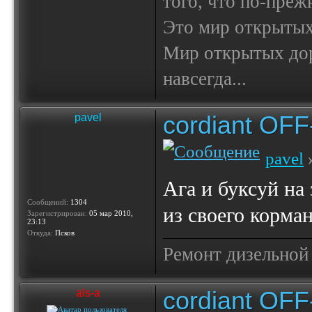
того, что по-пре
Это мир открытых
Мир открытых доро
навсегда...
cordiant OF
pavel
pavel
»
Ага и буксуй на
Сообщений:
1304
из своего корма
Зарегистрирован:
05 мар 2010,
23:13
Откуда:
Псков
Ремонт дизельной
cordiant OF
als-a