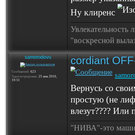
Ну клиренс
Увлекательность 
"воскресной выла
cordiant OF
samorodovu
Сообщений:
623
samor
Зарегистрирован:
25 янв 2010,
10:51
Вернусь со своим
простую (не лиф
влезут???? Или 
"НИВА"-это машина