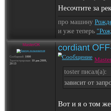
Несочтите за р
про машину
Рожде
и уже теперь
"Рож
cordiant OF
MasterOK
Сообщений:
1000
Maste
Зарегистрирован:
10 дек 2009,
20:13
toster писал(а):
зависит от запр
Вот и я о том же