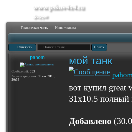
www.pskov4x4.ru
форум
Техническая часть
Наша техника.
Ответить
мой танк
pahom
Сообщений:
553
paho
Зарегистрирован:
30 авг 2010,
20:33
вот купил great w
31х10.5 полный
Добавлено
(30.0