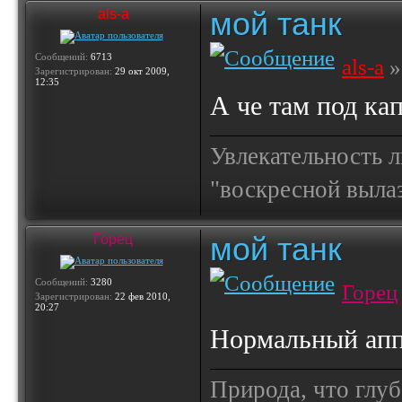
мой танк
als-a
Сообщений:
6713
als-a
»
Зарегистрирован:
29 окт 2009,
12:35
А че там под кап
Увлекательность 
"воскресной выла
мой танк
Горец
Сообщений:
3280
Горец
Зарегистрирован:
22 фев 2010,
20:27
Нормальный апп
Природа, что глуб