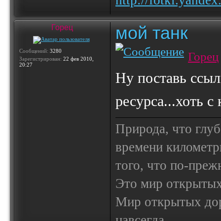
http://fotki.yande
мой танк
Горец
Сообщений:
3280
Горец
Зарегистрирован:
22 фев 2010,
20:27
Ну поставь ссыл
ресурса...хоть с
Природа, что глуб
времени километр
того, что по-пре
Это мир открытых
Мир открытых доро
навсегда...