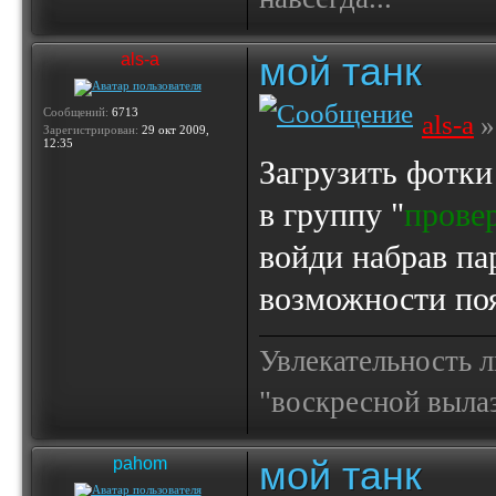
мой танк
als-a
Сообщений:
6713
als-a
»
Зарегистрирован:
29 окт 2009,
12:35
Загрузить фотки
в группу "
прове
войди набрав па
возможности поя
Увлекательность 
"воскресной выла
мой танк
pahom