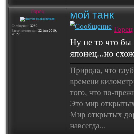
мой танк
Горец
Сообщений:
3280
Горец
Зарегистрирован:
22 фев 2010,
20:27
Ну не то что бы 
японец...но схож
Природа, что глуб
времени километр
того, что по-пре
Это мир открытых
Мир открытых доро
навсегда...