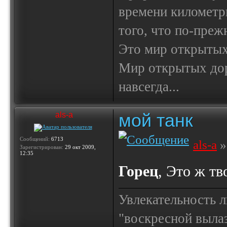
времени километр
того, что по-пре
Это мир открытых
Мир открытых доро
навсегда...
мой танк
als-a
Сообщений:
6713
als-a
»
Зарегистрирован:
29 окт 2009,
12:35
Горец
, Это ж тв
Увлекательность 
"воскресной выла