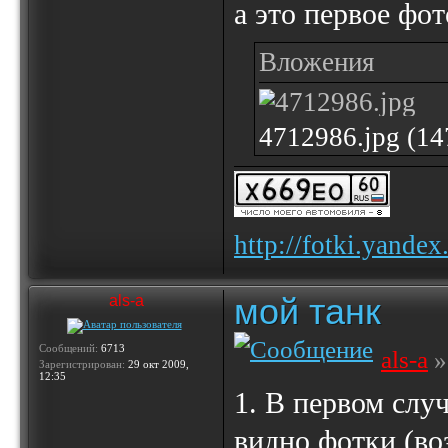
а это первое фот
Вложения
4712986.jpg (1
http://fotki.yande
мой танк
als-a
Сообщений:
6713
als-a
»
Зарегистрирован:
29 окт 2009,
12:35
1. В первом случ
видно фотки (во