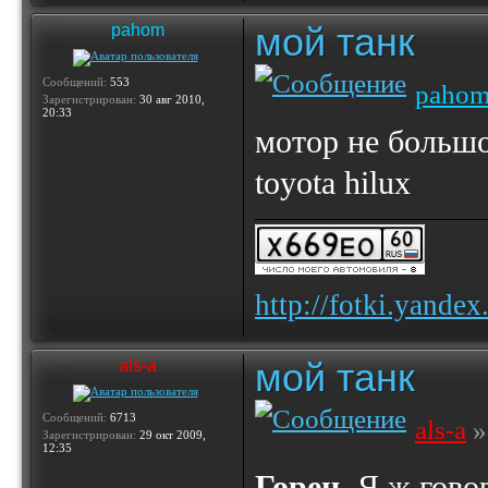
мой танк
pahom
Сообщений:
553
paho
Зарегистрирован:
30 авг 2010,
20:33
мотор не большо
toyota hilux
http://fotki.yande
мой танк
als-a
Сообщений:
6713
als-a
»
Зарегистрирован:
29 окт 2009,
12:35
Горец
, Я ж гово