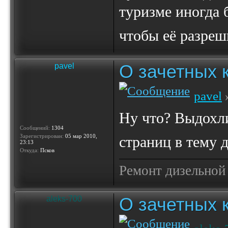
туризме иногда б
чтобы её разре
О зачетных 
pavel
pavel
»
Ну что? Выдохли
Сообщений:
1304
Зарегистрирован:
05 мар 2010,
страниц в тему 
23:13
Откуда:
Псков
Ремонт дизельной
О зачетных 
aleks-700