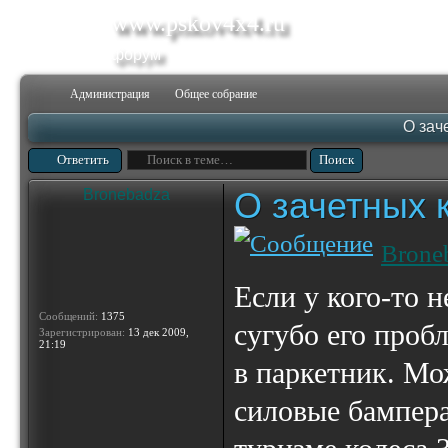
www.pskov4x4.ru
форум
Администрация
Общее собрание
О зач
Ответить
О зачетных 
Bronebadza
Brone
Если у кого-то н
Сообщений:
1375
сугубо его проб
Зарегистрирован:
13 дек 2009,
21:19
в паркетник. Мо
силовые бампера