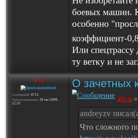
Не изобретайте 
боевых машин. 
особенно "прос
коэффициент-0,
Или спецтрассу 
ту ветку и не за
О зачетных 
als-a
Сообщений:
6713
als-a
»
Зарегистрирован:
29 окт 2009,
12:35
andreyzv писал(а
Что сложного по