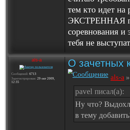
тем кто идет на
ЭКСТРЕННАЯ пом
соревнования и 
тебя не выступат
О зачетных 
als-a
Сообщений:
6713
als-a
»
Зарегистрирован:
29 окт 2009,
12:35
pavel писал(а):
Ну что? Выдохли
в тему добавить