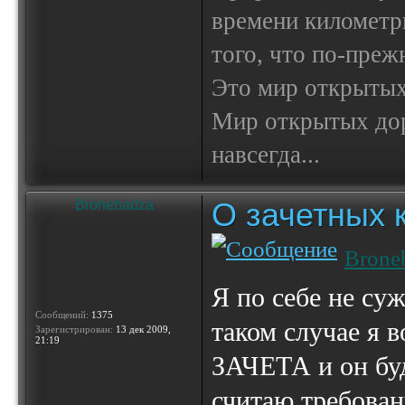
времени километр
того, что по-пре
Это мир открытых
Мир открытых доро
навсегда...
О зачетных 
Bronebadza
Brone
Я по себе не су
Сообщений:
1375
таком случае я 
Зарегистрирован:
13 дек 2009,
21:19
ЗАЧЕТА и он буд
считаю требован