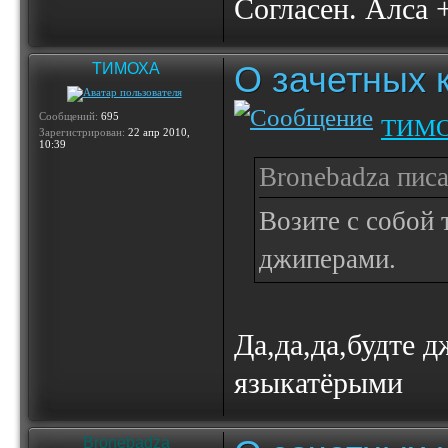
Согласен. Алса 
О зачетных 
ТИМОХА
Сообщений:
695
ТИМ
Зарегистрирован:
22 апр 2010,
10:39
Bronebadza писа
Возите с собой 
джиперами.
Да,да,да,будте 
языкатёрыми
Bronebadza