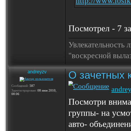
http://www.losik.
Посмотрел - 7 з
Увлекательность 
"воскресной выла
О зачетных 
andreyzv
Сообщений:
587
andre
Зарегистрирован:
08 июн 2010,
08:06
Посмотри внимат
группы- на усмо
авто- объедине