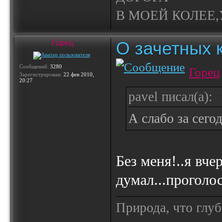
В МОЕЙ КОЛЕЕ,У
О зачетных 
Горец
Сообщений:
3280
Горец
Зарегистрирован:
22 фев 2010,
20:27
pavel писал(а):
А слабо за сего
Без меня!..я вче
думал...проголос
Природа, что глуб