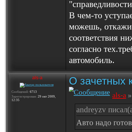
"справедливости
В чем-то уступа
можешь, откажис
соответствия ни
согласно тех.тр
автомобиль.
О зачетных 
als-a
Сообщений:
6713
als-a
»
Зарегистрирован:
29 окт 2009,
12:35
andreyzv писал(а
Авто надо готов