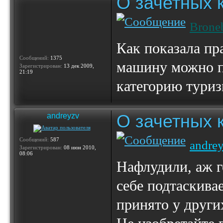
О зачетных 
Brone
Как показала пр
Сообщений:
1375
машину можно по
Зарегистрирован:
13 дек 2009,
21:19
категорию туриз
О зачетных 
andreyzv
Сообщений:
587
andre
Зарегистрирован:
08 июн 2010,
08:06
Нафлудили, аж г
себе подтаскива
принято у друг