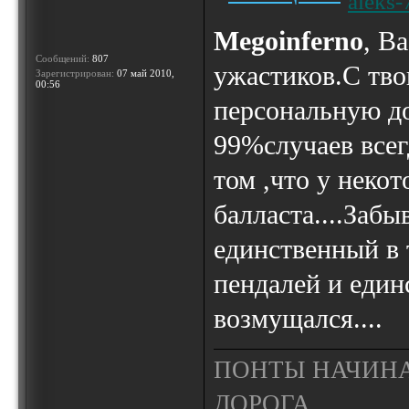
aleks-
Megoinferno
, В
Сообщений:
807
ужастиков.С тво
Зарегистрирован:
07 май 2010,
00:56
персональную до
99%случаев всег
том ,что у неко
балласта....Забы
единственный в 
пендалей и еди
возмущался....
ПОНТЫ НАЧИНА
ДОРОГА