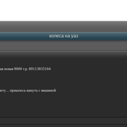
колеса на уаз
как новая 9000 т.р. 89113835164
нету.... пришлось кинуть с машиной