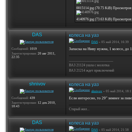
0015114.jpg (70.75 KiB) Просмотров
4140976.jpg (73.63 KiB) Просмотров
DAS
колеса на уаз
DAS
» 05 май 2014, 16:39
Запаска на Ниву нужна, 1 колесо, до 
Сообщений:
1019
Зарегистрирован:
20 авг 2011,
22:35
_________________________
ВАЗ 21124 ушла с молотка
ВАЗ 21214 ждет приключений
shnivov
колеса на уаз
shnivov
» 05 май 2014, 18:1
Если интересно, то 29" зимнее за пиво
Сообщений:
439
Зарегистрирован:
12 дек 2010,
18:43
Старый жил...
DAS
колеса на уаз
DAS
» 05 май 2014, 21:58