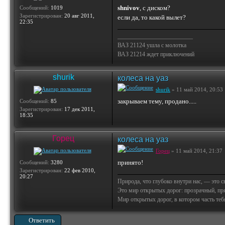
shnivov
, с диском?
Сообщений:
1019
Зарегистрирован:
20 авг 2011,
если да, то какой вылет?
22:35
_________________________
ВАЗ 21124 ушла с молотка
ВАЗ 21214 ждет приключений
shurik
колеса на уаз
shurik
» 11 май 2014, 20:53
закрываем тему, продано.....
Сообщений:
85
Зарегистрирован:
17 дек 2011,
18:35
Горец
колеса на уаз
Горец
» 11 май 2014, 21:37
принято!
Сообщений:
3280
Зарегистрирован:
22 фев 2010,
20:27
Природа, что глубоко внутри нас, — это 
Это мир открытых дорог: прозрачный, пр
Мир открытых дорог, в котором часть тебя 
Ответить