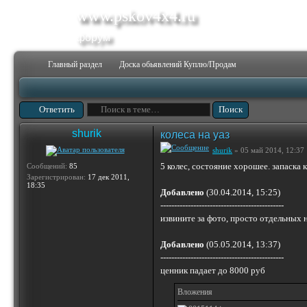
www.pskov4x4.ru
форум
Главный раздел
Доска обьявлений Куплю/Продам
Ответить
shurik
колеса на уаз
shurik
» 05 май 2014, 12:37
5 колес, состояние хорошее. запаска 
Сообщений:
85
Зарегистрирован:
17 дек 2011,
18:35
Добавлено
(30.04.2014, 15:25)
---------------------------------------------
извините за фото, просто отдельных 
Добавлено
(05.05.2014, 13:37)
---------------------------------------------
ценник падает до 8000 руб
Вложения