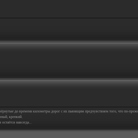
свёрнутые до времени километры дорог с их пьянящим предчувствием того, что по-пре
яный, крепкий.
остаётся навсегда...