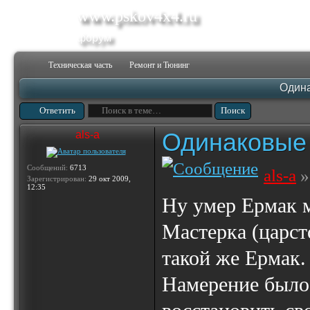
www.pskov4x4.ru
форум
Техническая часть
Ремонт и Тюнинг
Одина
Ответить
Одинаковые 
als-a
Сообщений:
6713
als-a
»
Зарегистрирован:
29 окт 2009,
12:35
Ну умер Ермак м
Мастерка (царст
такой же Ермак.
Намерение было 