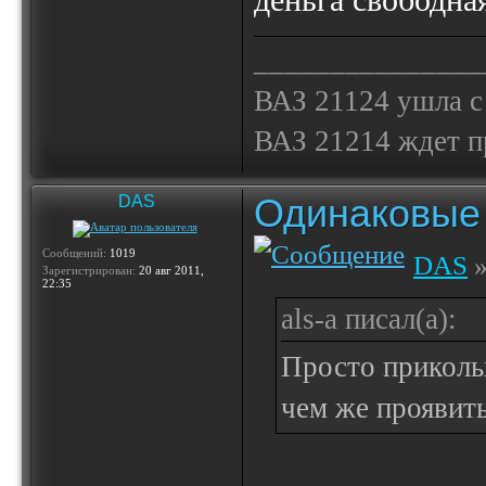
деньга свободная
_______________
ВАЗ 21124 ушла с
ВАЗ 21214 ждет 
Одинаковые 
DAS
Сообщений:
1019
DAS
»
Зарегистрирован:
20 авг 2011,
22:35
als-a писал(а):
Просто прикольк
чем же проявить