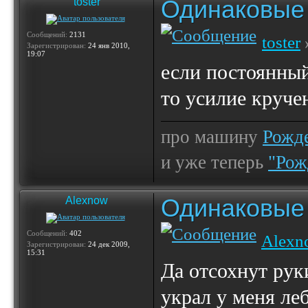
Одинаковые 
toster
Сообщений:
2131
toster
Зарегистрирован:
24 янв 2010,
19:07
если постоянный
то усилие круче
про машину
Рожде
и уже теперь
"Рож
Одинаковые 
Alexnow
Сообщений:
402
Alexn
Зарегистрирован:
24 дек 2009,
15:31
Да отсохнут рук
украл у меня леб