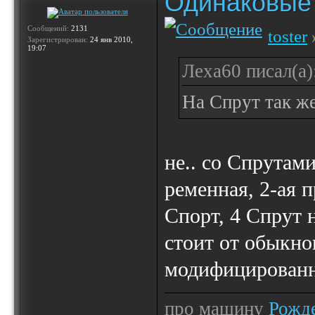
Одинаковые 
Сообщений:
2131
toster
Зарегистрирован:
24 янв 2010,
19:07
Леха60 писал(а)
На Спрут так ж
не.. со Спрутами
ременная, 2-ая 
Спорт, 4 Спрут 
стоит от обыкно
модифицированн
про машину
Рожде