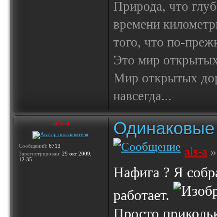
Природа, что глуб
времени километр
того, что по-пре
Это мир открытых
Мир открытых доро
навсегда...
Одинаковые 
als-a
Сообщений:
6713
als-a
»
Зарегистрирован:
29 окт 2009,
12:35
Нафига ? Я собра
работает.
Просто прикольк