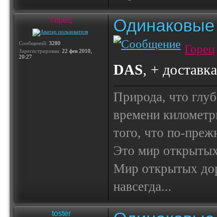
Одинаковые 
Горец
Сообщений:
3280
Горец
Зарегистрирован:
22 фев 2010,
20:27
DAS
, + доставк
Природа, что глуб
времени километр
того, что по-пре
Это мир открытых
Мир открытых доро
навсегда...
toster