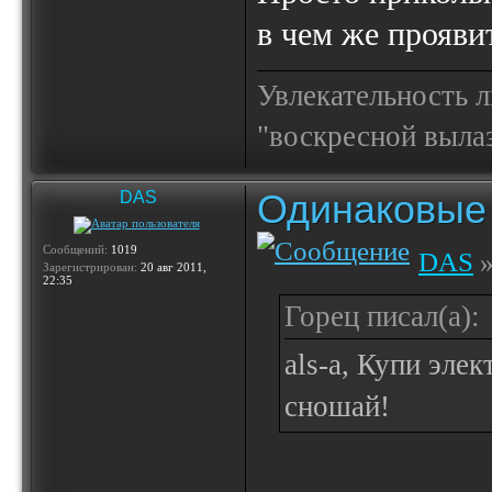
в чем же проявит
Увлекательность 
"воскресной выла
Одинаковые 
DAS
Сообщений:
1019
DAS
»
Зарегистрирован:
20 авг 2011,
22:35
Горец писал(а):
als-a, Купи элек
сношай!