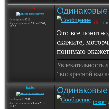
Одинаковые 
als-a
Сообщений:
6713
als-a
»
Зарегистрирован:
29 окт 2009,
12:35
Это все понятно
скажите, моторч
понимаю окажет
Увлекательность 
"воскресной выла
Одинаковые 
toster
Сообщений:
2131
toster
Зарегистрирован:
24 янв 2010,
19:07