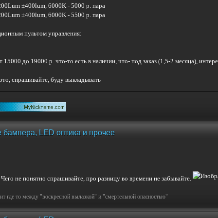
 3200Lum ±400lum, 6000K - 5000 р. пара
 3200Lum ±400lum, 6000K - 5500 р. пара
ционным пультом управления:
от 15000 до 19000 р. что-то есть в наличии, что- под заказ (1,5-2 месяца), инте
ото, спрашивайте, буду выкладывать
 бампера, LED оптика и прочее
. Чего не понятно спрашивайте, про разницу во времени не забывайте.
т где то между "воскресной вылазкой" и "смертельной опасностью"