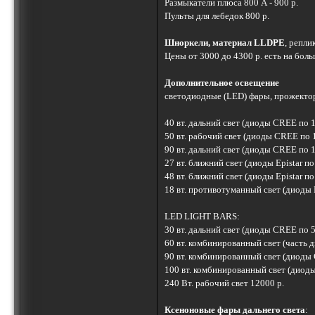
Размыкатели плюса 800 А - 900 р.
Пульты для лебедок 800 р.
Шноркели, материал LLDPE
, репли
Цены от 3000 до 4300 р. есть на бол
Дополнительное освещение
светодиодные (LED) фары, прожекто
40 вт. дальний свет (диоды CREE по 10
50 вт. рабочий свет (диоды CREE по 10
90 вт. дальний свет (диоды CREE по 10
27 вт. ближний свет (диоды Epistar по 
48 вт. ближний свет (диоды Epistar по 
18 вт. противотуманный свет (диоды Ep
LED LIGHT BARS:
30 вт. дальний свет (диоды CREE по 5 
60 вт. комбинированный свет (часть д
90 вт. комбинированный свет (диоды C
100 вт. комбинированный свет (диоды 
240 Вт. рабочий свет 12000 р.
Ксеноновые фары дальнего света
: