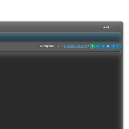
Вход
е
Сообщений: 123 •
Страница
1
из
9
•
1
2
3
4
5
9