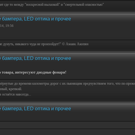
т где то между "воскресной вылазкой" и "смертельной опасностью"
 бампера, LED оптика и прочее
14, 19:56
не дунуть, никакого чуда не произойдет!" © Амаяк Акопян
 бампера, LED оптика и прочее
о товара, интересуют диодные фонари!
свёрнутые до времени километры дорог с их пьянящим предчувствием того, что по-пре
яный, крепкий.
остаётся навсегда...
 бампера, LED оптика и прочее