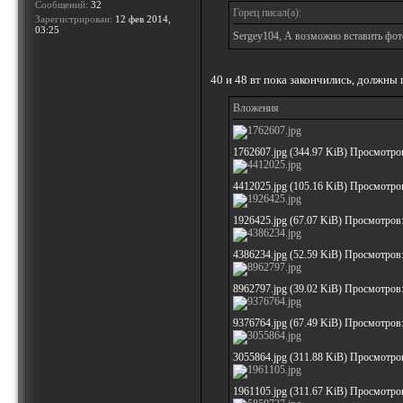
Сообщений:
32
Горец писал(а):
Зарегистрирован:
12 фев 2014,
03:25
Sergey104, А возможно вставить фот
40 и 48 вт пока закончились, должны 
Вложения
1762607.jpg (344.97 KiB) Просмотро
4412025.jpg (105.16 KiB) Просмотро
1926425.jpg (67.07 KiB) Просмотров
4386234.jpg (52.59 KiB) Просмотров
8962797.jpg (39.02 KiB) Просмотров
9376764.jpg (67.49 KiB) Просмотров
3055864.jpg (311.88 KiB) Просмотро
1961105.jpg (311.67 KiB) Просмотро