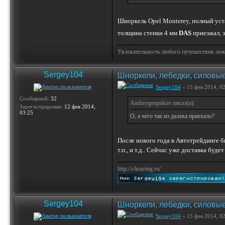
Шноркель Opel Monterey, полный устан
толщина стенки 4 мм
DAS
приезжал, з
Увлекательность любого путешествия лежи
Sergey104
Шноркели, лебедки, силовые
Sergey104
» 15 фев 2014, 0
Сообщений:
32
Andreygeopskov писал(а):
Зарегистрирован:
12 фев 2014,
03:25
О, а чего так из далека приехало?
После нового года в Автотрейдинге бы
т.п., и т.д.. Сейчас уже доставка буд
http://vltouring.ru/
Sergey104
Шноркели, лебедки, силовые
Sergey104
» 15 фев 2014, 0