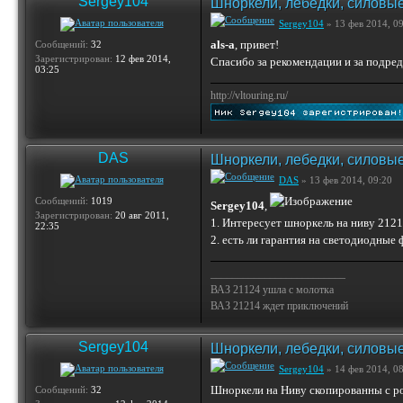
Sergey104
Шноркели, лебедки, силовые
Sergey104
» 13 фев 2014, 0
als-a
, привет!
Сообщений:
32
Зарегистрирован:
12 фев 2014,
Спасибо за рекомендации и за подред
03:25
http://vltouring.ru/
DAS
Шноркели, лебедки, силовые
DAS
» 13 фев 2014, 09:20
Сообщений:
1019
Sergey104
,
Зарегистрирован:
20 авг 2011,
1. Интересует шноркель на ниву 2121
22:35
2. есть ли гарантия на светодиодные ф
_________________________
ВАЗ 21124 ушла с молотка
ВАЗ 21214 ждет приключений
Sergey104
Шноркели, лебедки, силовые
Sergey104
» 14 фев 2014, 0
Шноркели на Ниву скопированны с ро
Сообщений:
32