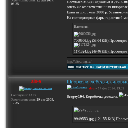
Зарегистрирован:
12 фев 2014,
в комплекте идет гнущаяся и растяги
03:25
опять же от отечественных шноркеле
Цена за шноркель 3000 р. Установочн
На светодиодные фары гарантия 6 ме
Вложения
7060956.jpg (53.04 KiB) Просмотров
1171324.jpg (49.46 KiB) Просмотров
http://vltouring.ru/
als-a
Шноркели, лебедки, силовые
als-a
» 14 фев 2014, 13:39
Сообщений:
6713
Sergey104
, Коробочка доехала.
Зарегистрирован:
29 окт 2009,
12:35
9949553.jpg (121.55 KiB) Просм