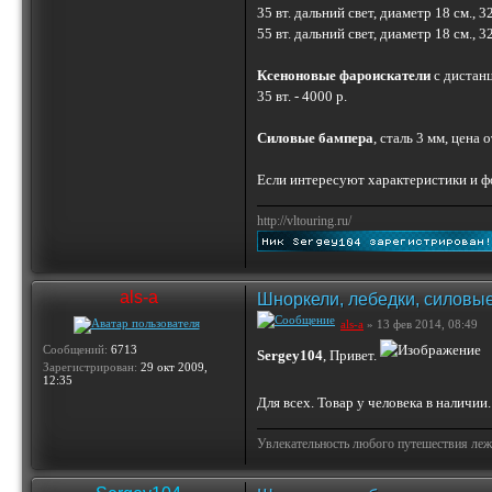
35 вт. дальний свет, диаметр 18 см.,
55 вт. дальний свет, диаметр 18 см.,
Ксеноновые фароискатели
с дистан
35 вт. - 4000 р.
Силовые бампера
, сталь 3 мм, цена 
Если интересуют характеристики и ф
http://vltouring.ru/
als-a
Шноркели, лебедки, силовые
als-a
» 13 фев 2014, 08:49
Сообщений:
6713
Sergey104
, Привет.
Зарегистрирован:
29 окт 2009,
12:35
Для всех. Товар у человека в наличии
Увлекательность любого путешествия лежи