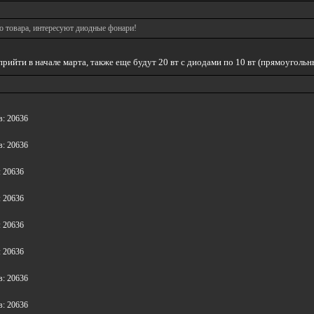
о товара, интересуют диодные фонари!
прийти в начале марта, также еще будут 20 вт с диодами по 10 вт (прямоугольн
в: 20636
в: 20636
: 20636
: 20636
: 20636
: 20636
в: 20636
в: 20636