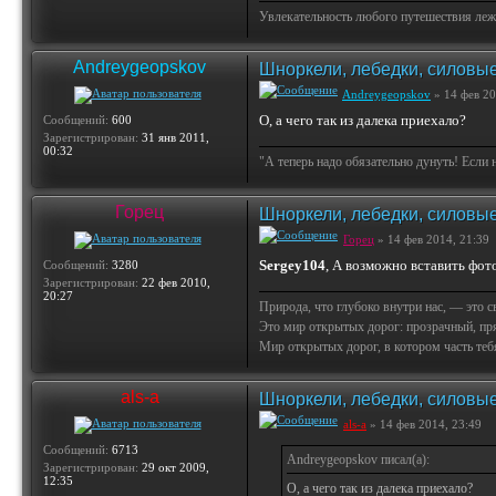
Увлекательность любого путешествия лежи
Andreygeopskov
Шноркели, лебедки, силовые
Andreygeopskov
» 14 фев 20
О, а чего так из далека приехало?
Сообщений:
600
Зарегистрирован:
31 янв 2011,
00:32
"А теперь надо обязательно дунуть! Если 
Горец
Шноркели, лебедки, силовые
Горец
» 14 фев 2014, 21:39
Sergey104
, А возможно вставить фот
Сообщений:
3280
Зарегистрирован:
22 фев 2010,
20:27
Природа, что глубоко внутри нас, — это 
Это мир открытых дорог: прозрачный, пр
Мир открытых дорог, в котором часть тебя 
als-a
Шноркели, лебедки, силовые
als-a
» 14 фев 2014, 23:49
Сообщений:
6713
Andreygeopskov писал(а):
Зарегистрирован:
29 окт 2009,
12:35
О, а чего так из далека приехало?