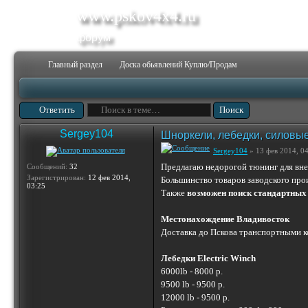
www.pskov4x4.ru
форум
Главный раздел
Доска обьявлений Куплю/Продам
Ответить
Sergey104
Шноркели, лебедки, силовые
Sergey104
» 13 фев 2014, 0
Предлагаю недорогой тюнинг для вн
Сообщений:
32
Зарегистрирован:
12 фев 2014,
Большинство товаров заводского про
03:25
Также
возможен поиск стандартных 
Местонахождение Владивосток
Доставка до Пскова транспортными ко
Лебедки Electric Winch
6000lb - 8000 р.
9500 lb - 9500 р.
12000 lb - 9500 р.