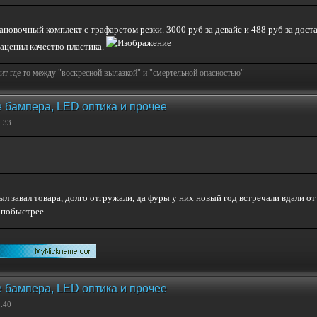
овочный комплект с трафаретом резки. 3000 руб за девайс и 488 руб за достав
аценил качество пластика.
т где то между "воскресной вылазкой" и "смертельной опасностью"
 бампера, LED оптика и прочее
2:33
л завал товара, долго отгружали, да фуры у них новый год встречали вдали от
ет побыстрее
 бампера, LED оптика и прочее
2:40