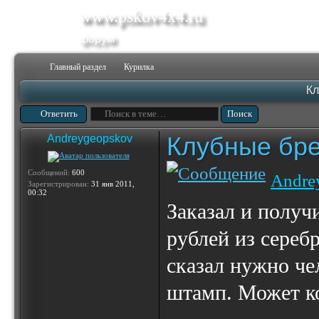
www.pskov4x4.ru
форум
Главный раздел
Курилка
Кл
Ответить
Клубные бр
Andreygeopskov
Сообщений:
600
Andre
Зарегистрирован:
31 янв 2011,
00:32
Заказал и получ
рублей из сереб
сказал нужно че
штамп. Может ко