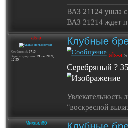
_______________
ВАЗ 21124 ушла с
ВАЗ 21214 ждет 
Клубные бр
als-a
Сообщений:
6713
als-a
»
Зарегистрирован:
29 окт 2009,
12:35
Серебряный ? 35
Увлекательность 
"воскресной выла
Клубные бр
Михаил60