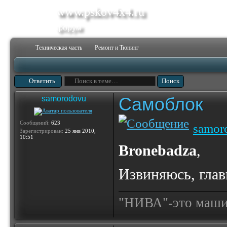
www.pskov4x4.ru
форум
Техническая часть
Ремонт и Тюнинг
Ответить
Самоблок
samorodovu
Сообщений:
623
samor
Зарегистрирован:
25 янв 2010,
10:51
Bronebadza
,
Извиняюсь, гла
"НИВА"-это машина