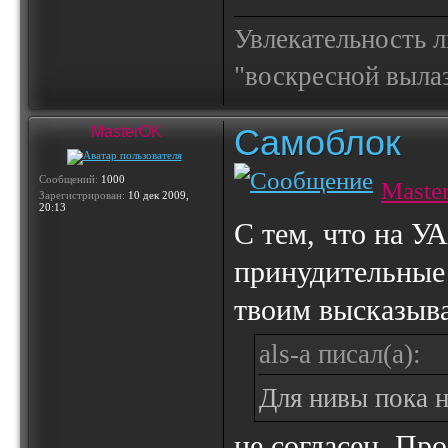
Увлекательность 
"воскресной выла
Самоблок
MasterOK
Сообщений:
1000
Maste
Зарегистрирован:
10 дек 2009,
20:13
С тем, что на УА
принудительные 
твоим высказыв
als-a писал(а):
Для нивы пока н
не согласен. Пр