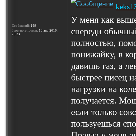
keks1
У меня как выше
Сообщений:
189
спереди обычный
Зарегистрирован:
18 апр 2010,
20:33
полностью, помо
понижайку, в ко
давишь газ, а л
быстрее писец на
нагрузки на кол
получается. Мощ
если только совс
пользуешься спо
Правда у меня а