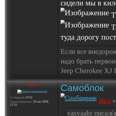
сидели мы в кил
Т
Т
туда дорогу пост
Если все внедор
надо брать первои
Jeep Cherokee XJ Li
Самоблок
als-a
Сообщений:
6713
als-a
»
Зарегистрирован:
29 окт 2009,
12:35
vasyaabr писал(а