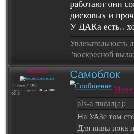
работают они со
дисковых и про
У ДАКа есть.. х
Увлекательность 
"воскресной выла
Самоблок
MasterOK
Сообщений:
1000
Maste
Зарегистрирован:
10 дек 2009,
20:13
als-a писал(а):
На УАЗе том ст
Для нивы пока н