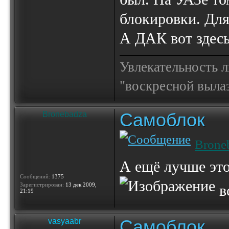
блокировки. Для
А ДАК вот здес
Увлекательность 
"воскресной выла
Самоблок
Bronebadza
Brone
А ещё лучше это
Сообщений:
1375
Зарегистрирован:
13 дек 2009,
вс
21:19
Самоблок
vasyaabr