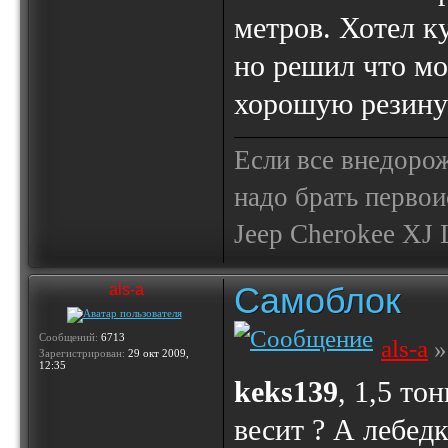
метров. Хотел ку
но решил что мо
хорошую резину 
Если все внедор
надо брать первои
Jeep Cherokee XJ Li
Самоблок
als-a
Сообщений:
6713
als-a
»
Зарегистрирован:
29 окт 2009,
12:35
keks139
, 1,5 то
весит ? А лебедк