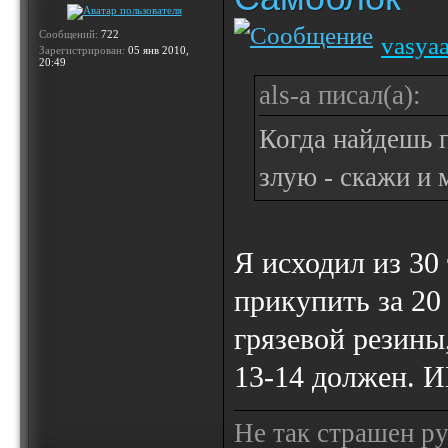
Сообщений:
722
vasya
Зарегистрирован:
05 янв 2010,
20:49
als-a писал(а):
Когда найдешь г
злую - скажи и 
Я исходил из 30
прикупить за 20
грязевой резины,
13-14 должен. 
Не так страшен ру