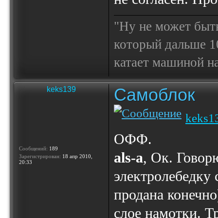
"Ну не может быт
который дальше 10
катает машиной на
Самоблок
keks139
keks1
ОФФ.
Сообщений:
189
als-a
, Ок. Говор
Зарегистрирован:
18 апр 2010,
20:33
электролебедку с
продана конечно
слое намотки. Т