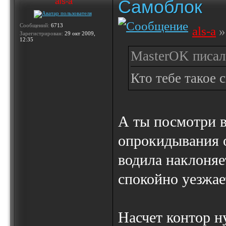
Самоблок
als-a
Сообщений:
6713
als-a
»
Зарегистрирован:
29 окт 2009,
12:35
MasterOK писал(
Кто тебе такое 
А ты посмотри в
опрокидывания о
водила наклоняе
спокойно уезжае
Насчет контор н