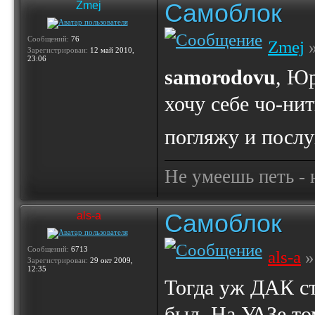
Самоблок
Zmej
Сообщений:
76
Zmej
»
Зарегистрирован:
12 май 2010,
23:06
samorodovu
, Юр
хочу себе чо-нит
погляжу и посл
Не умеешь петь - н
Самоблок
als-a
Сообщений:
6713
als-a
»
Зарегистрирован:
29 окт 2009,
12:35
Тогда уж ДАК ст
был. На УАЗе то