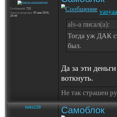
Сообщений:
722
vasya
Зарегистрирован:
05 янв 2010,
20:49
als-a писал(а):
Тогда уж ДАК с
был.
Да за эти деньг
воткнуть.
Не так страшен ру
Самоблок
keks139