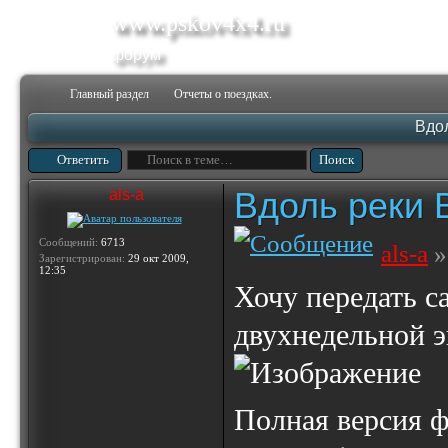
www.pskov4x4.ru
форум
Главный раздел
Отчеты о поездках.
Вдо
Ответить
Вдоль реки 
als-a
Сообщений:
6713
als-a
»
Зарегистрирован:
29 окт 2009,
12:35
Хочу передать с
двухнедельной э
Полная версия 