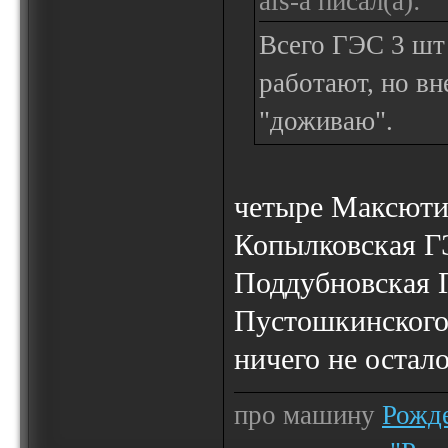
als-a писал(а):
Всего ГЭС 3 шт 
работают, но вн
"доживаю".
четыре Максюти
Копылковская Г
Поддубновская 
Пустошкинского 
ничего не остал
про машину
Рожде