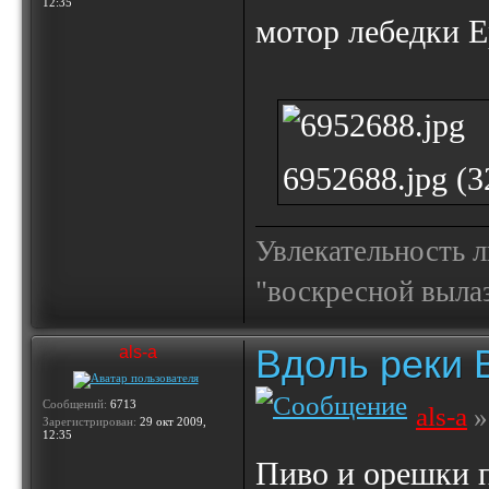
12:35
мотор лебедки E
6952688.jpg (
Увлекательность 
"воскресной выла
Вдоль реки 
als-a
Сообщений:
6713
als-a
»
Зарегистрирован:
29 окт 2009,
12:35
Пиво и орешки 