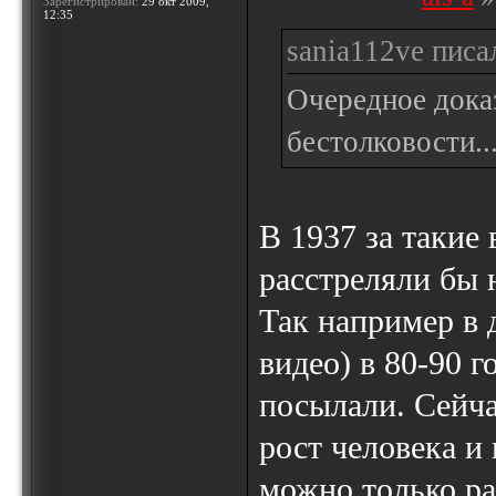
Зарегистрирован:
29 окт 2009,
12:35
sania112ve писал
Очередное дока
бестолковости..
В 1937 за такие
расстреляли бы н
Так например в 
видео) в 80-90 г
посылали. Сейча
рост человека и
можно только ра