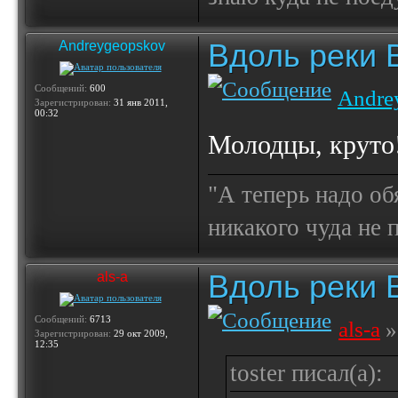
Вдоль реки 
Andreygeopskov
Сообщений:
600
Andre
Зарегистрирован:
31 янв 2011,
00:32
Молодцы, круто
"А теперь надо об
никакого чуда не
Вдоль реки 
als-a
Сообщений:
6713
als-a
»
Зарегистрирован:
29 окт 2009,
12:35
toster писал(а):