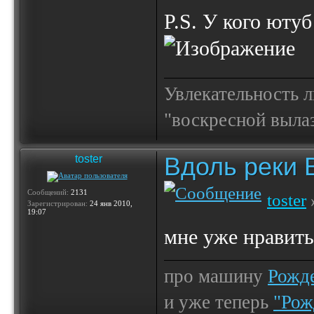
P.S. У кого ютуб
Увлекательность 
"воскресной выла
Вдоль реки 
toster
Сообщений:
2131
toster
Зарегистрирован:
24 янв 2010,
19:07
мне уже нравит
про машину
Рожде
и уже теперь
"Рож