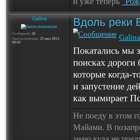
и уже теперь
"Рож
Вдоль реки 
Galina
Сообщений:
26
Galina
Зарегистрирован:
23 июл 2013,
00:03
Покатались мы з
поисках дороги 
которые когда-т
и запустение де
как вымирает Пс
Не поеду в этом г
Майами. В позапр
знаю куда не поед