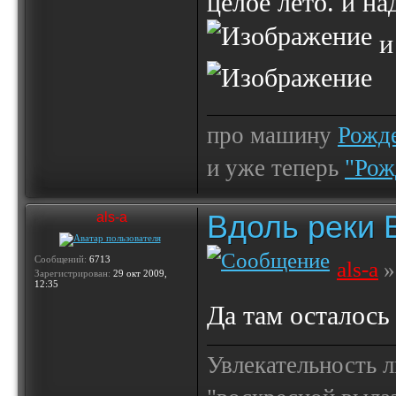
целое лето. и на
и
про машину
Рожде
и уже теперь
"Рож
Вдоль реки 
als-a
Сообщений:
6713
als-a
»
Зарегистрирован:
29 окт 2009,
12:35
Да там осталось
Увлекательность 