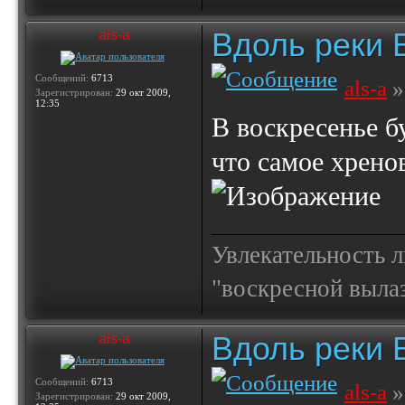
Вдоль реки 
als-a
Сообщений:
6713
als-a
»
Зарегистрирован:
29 окт 2009,
12:35
В воскресенье б
что самое хренов
Увлекательность 
"воскресной выла
Вдоль реки 
als-a
Сообщений:
6713
als-a
»
Зарегистрирован:
29 окт 2009,