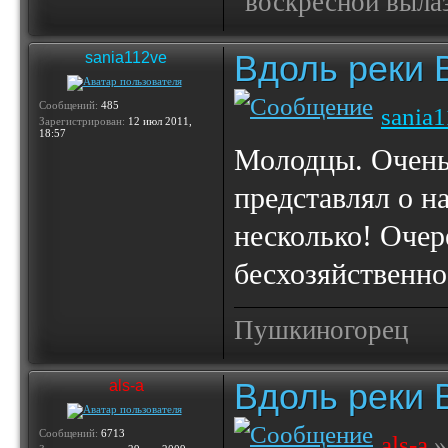
"воскресной выла
Вдоль реки 
sania112ve
Сообщений:
485
sania
Зарегистрирован:
12 июл 2011,
18:57
Молодцы. Очень
представлял о н
несколько! Очер
бесхозяйственно
Пушкиногорец
Вдоль реки 
als-a
Сообщений:
6713
als-a
»