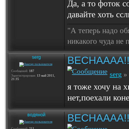
Да, а то фоток с
давайте хоть сс
"А теперь надо об
никакого чуда не
ВЕСНАААА!!!!!
serg
Сообщений:
187
serg
» 
Зарегистрирован:
13 май 2011,
21:35
я тоже хочу на 
нет,поехали кон
ВЕСНАААА!!!!!
водяной
Сообщений:
211