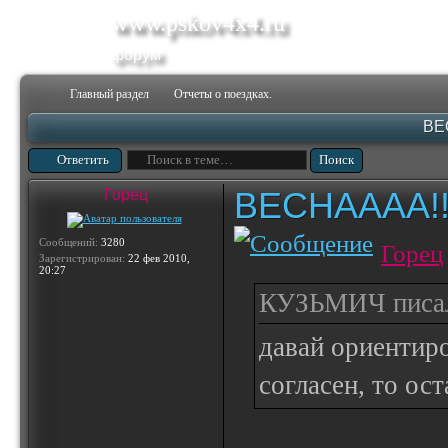
www.pskov4x4.ru
форум
Главный раздел
Отчеты о поездках.
ВЕС
Ответить
ВЕСНАААА!!!!!
Горец
Сообщений:
3280
Горец
Зарегистрирован:
22 фев 2010,
20:27
КУЗЬМИЧ писал
давай ориентир
согласен, то ост