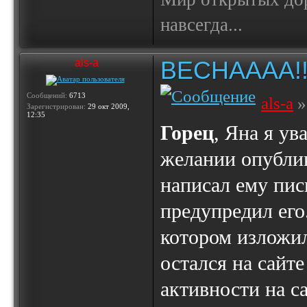
навсегда...
ВЕСНАААА!!!!!
als-a
Сообщений:
6713
als-a
»
Зарегистрирован:
29 окт 2009,
12:35
Горец
, Яна я ув
желании опублик
написал ему пис
предупредил его
котором изложил
остался на сайте
активности на са