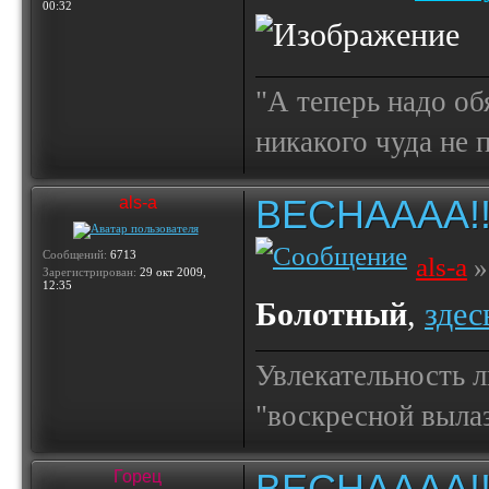
00:32
"А теперь надо об
никакого чуда не
ВЕСНАААА!!!!!
als-a
Сообщений:
6713
als-a
»
Зарегистрирован:
29 окт 2009,
12:35
Болотный
,
здес
Увлекательность 
"воскресной выла
ВЕСНАААА!!!!!
Горец