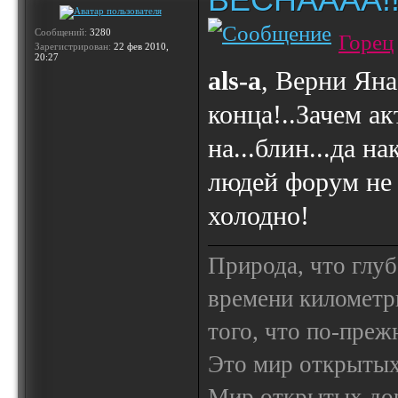
Сообщений:
3280
Горец
Зарегистрирован:
22 фев 2010,
20:27
als-a
, Верни Яна
конца!..Зачем а
на...блин...да н
людей форум не 
холодно!
Природа, что глуб
времени километр
того, что по-пре
Это мир открытых
Мир открытых доро