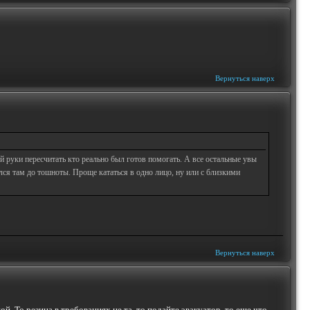
Вернуться наверх
 руки пересчитать кто реально был готов помогать. А все остальные увы
ался там до тошноты. Проще кататься в одно лицо, ну или с близкими
Вернуться наверх
ой. То резина в требованиях не та, то подайте эвакуатор, то еще что.