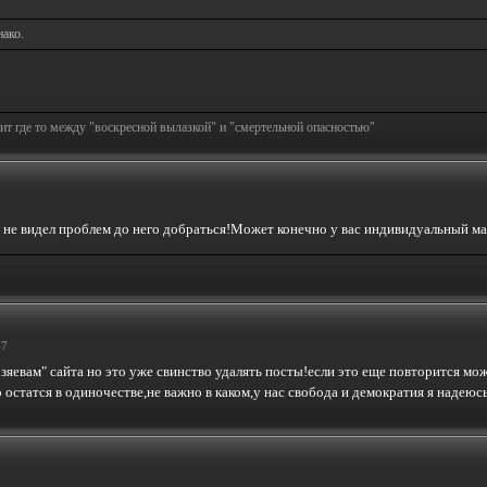
нако.
т где то между "воскресной вылазкой" и "смертельной опасностью"
зу не видел проблем до него добраться!Может конечно у вас индивидуальный 
47
яевам" сайта но это уже свинство удалять посты!если это еще повторится мож
остатся в одиночестве,не важно в каком,у нас свобода и демократия я надеюсь х