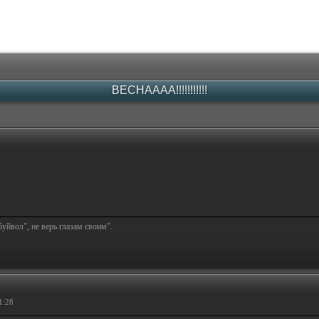
ВЕСНАААА!!!!!!!!!!!
буйвол", не верь глазам своим".
1:28