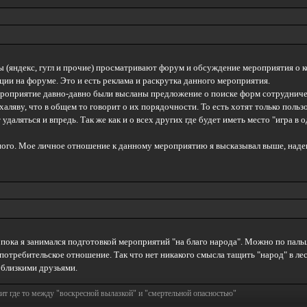
ы (яндекс, гугл и прочие) просматривают форум и обсуждение мероприятия о к
ии на форуме. Это и есть реклама и раскрутка данного мероприятия.
оприятие давно-давно были высланы предложение о поиске форм сотрудничест
 халяву, что в общем то говорит о их порядочности. То есть хотят только пользо
аляться и впредь. Так же как и о всех других где будет иметь место "игра в о
ного. Мое личное отношение к данному мероприятию я высказывал выше, надеюс
 пока я занимался подготовкой мероприятий "на благо народа". Можно по пальц
 потребительское отношение. Так что нет никакого смысла тащить "народ" в лес
с близкими друзьями.
т где то между "воскресной вылазкой" и "смертельной опасностью"