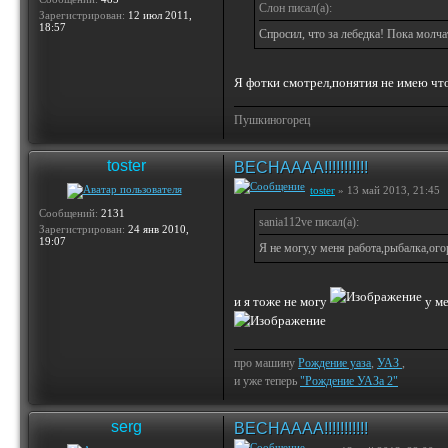
Слон писал(а):
Зарегистрирован:
12 июл 2011,
18:57
Спросил, что за лебедка! Пока молча
Я фотки смотрел,понятия не имею что 
Пушкиногорец
toster
ВЕСНАААА!!!!!!!!!!!
toster
» 13 май 2013, 21:45
Сообщений:
2131
sania112ve писал(а):
Зарегистрирован:
24 янв 2010,
19:07
Я не могу,у меня работа,рыбалка,огор
и я тоже не могу
у ме
про машину
Рождение уаза
,
УАЗ
,
и уже теперь
"Рождение УАЗа 2"
serg
ВЕСНАААА!!!!!!!!!!!