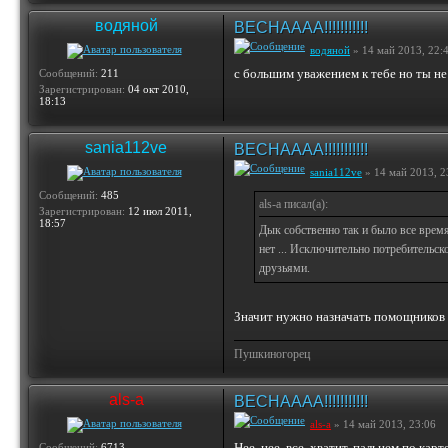
водяной
ВЕСНАААА!!!!!!!!!!!
водяной
» 14 май 2013, 22:
с большим уважением к тебе но ты не
Сообщений:
211
Зарегистрирован:
04 окт 2010,
18:13
sania112ve
ВЕСНАААА!!!!!!!!!!!
sania112ve
» 14 май 2013, 2
Сообщений:
485
als-a писал(а):
Зарегистрирован:
12 июл 2011,
18:57
Дык собственно так и было все время
нет ... Исключительно потребительск
друзьями.
Значит нужно назначать помощников
Пушкиногорец
als-a
ВЕСНАААА!!!!!!!!!!!
als-a
» 14 май 2013, 23:06
Нее, нее, все, хватит, пальцем по кар
Сообщений:
6713