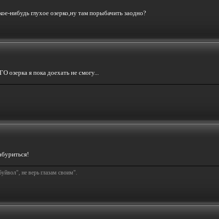
акое-нибудь глухое озерко,ну там порыбачить заодно?
ГО озерка я пока доехать не смогу...
абуриться!
буйвол", не верь глазам своим".