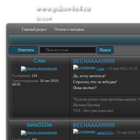
www.pskov4x4.ru
форум
Главный раздел
Отчеты о поездках.
Ответить
Слон
ВЕСНАААА!!!!!!!!!!!
Слон
» 13 май 2013, 21:22
Да, хочу кататься!
Сообщений:
134
Зарегистрирован:
16 окт 2010,
Спросил, что за лебедка!
00:05
Пока молчат!
"Если на клетке слона прочтешь надпись "
[Козьма Прутков
УАЗ - Лего для взрослых.
sania112ve
ВЕСНАААА!!!!!!!!!!!
sania112ve
» 13 май 2013, 2
Сообщений:
485