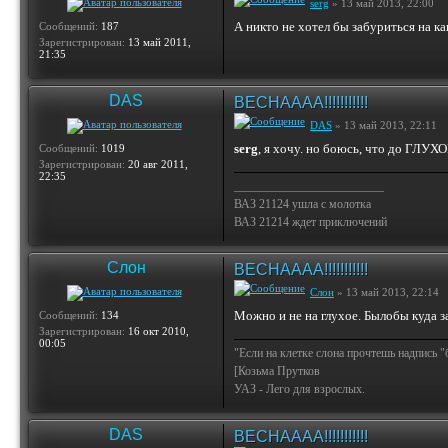
serg
» 13 май 2013, 22:00
А никто не хотел бы забуриться на к
Сообщений:
187
Зарегистрирован:
13 май 2011,
21:35
DAS
ВЕСНАААА!!!!!!!!!!!
DAS
» 13 май 2013, 22:11
serg
, я хочу. но боюсь, что до ГЛУХО
Сообщений:
1019
Зарегистрирован:
20 авг 2011,
22:35
_________________________
ВАЗ 21124 ушла с молотка
ВАЗ 21214 ждет приключений
Слон
ВЕСНАААА!!!!!!!!!!!
Слон
» 13 май 2013, 22:14
Можно и не на глухое. Былобы куда з
Сообщений:
134
Зарегистрирован:
16 окт 2010,
00:05
"Если на клетке слона прочтешь надпись "
[Козьма Прутков
УАЗ - Лего для взрослых.
DAS
ВЕСНАААА!!!!!!!!!!!