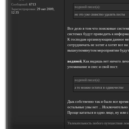
Сообщений:
6713
водяной писал(а):
Зарегистрирован:
29 окт 2009,
12:35
но это уже свинство удалять посты
Все дело в том что поисковые систем
системах будут приводить к информац
К господам организующим данное мер
сотрудничать не хотят а хотят все на
вышеупомянутом мероприятии будут уд
водяной
, Как видишь нет ничего лич
упоминание я снес и свой пост.
водяной писал(а):
а то можно остатся в одиночестве
Дык собственно так и было все время
остальные увы нет ... Исключительно
Проще кататься в одно лицо, ну или 
Увлекательность любого путешествия лежи