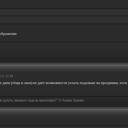
13, 22:49
две дачи (тёща и свои) не даёт возможности уехать подальше на праздники, хотя
не дунуть, никакого чуда не произойдет!" © Амаяк Акопян