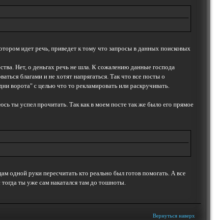
отором идет речь, приведет к тому что запросы в данных поисковых
ва. Нет, о деньгах речь не шла. К сожалению данные господа
ваться благами и не хотят напрягаться. Так что все посты о
дни ворота" с целью что то рекламировать или раскручивать.
ь ты успел прочитать. Так как в моем посте так же было его прямое
ам одной руки пересчитать кто реально был готов помогать. А все
 тогда ты уже сам накатался там до тошноты.
Вернуться наверх