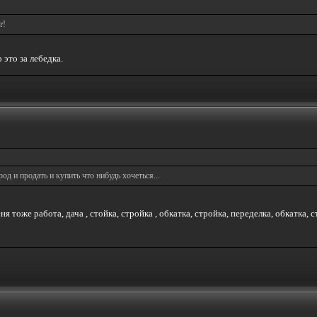
т!
это за лебедка.
од и продать и купить что нибудь хочеться...
ня тоже работа, дача , стойка, стройка , обкатка, стройка, переделка, обкатка, ст