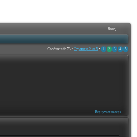
Вход
Сообщений: 73 •
Страница
2
из
5
•
1
2
3
4
5
Вернуться наверх