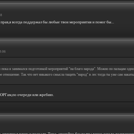
48
 прав,я всегда поддержал бы любые твои мероприятия и помог бы...
3:06
 пока я занимался подготовкой мероприятий "на благо народа". Можно по пальцам одной
ое отношение. Так что нет никакого смысла тащить "народ" в лес тогда ты уже сам накат
 ОРГам,по очереди или жребию.
те, шмотки в тачку и поехали. Тихо, спокойно без толпы вечно чем то возмущенн