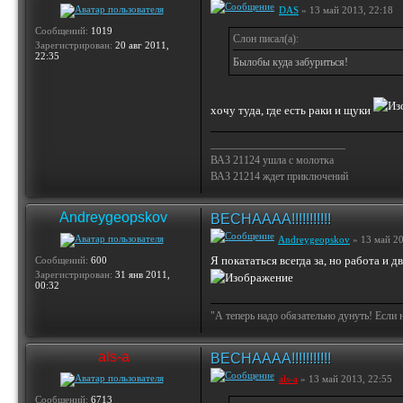
DAS
» 13 май 2013, 22:18
Сообщений:
1019
Слон писал(а):
Зарегистрирован:
20 авг 2011,
22:35
Былобы куда забуриться!
хочу туда, где есть раки и щуки
_________________________
ВАЗ 21124 ушла с молотка
ВАЗ 21214 ждет приключений
Andreygeopskov
ВЕСНАААА!!!!!!!!!!!
Andreygeopskov
» 13 май 20
Я покататься всегда за, но работа и 
Сообщений:
600
Зарегистрирован:
31 янв 2011,
00:32
"А теперь надо обязательно дунуть! Если 
als-a
ВЕСНАААА!!!!!!!!!!!
als-a
» 13 май 2013, 22:55
Сообщений:
6713