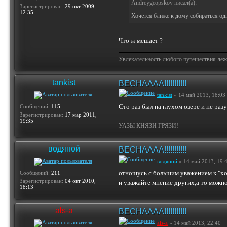
Andreygeopskov писал(а):
Зарегистрирован:
29 окт 2009,
12:35
Хочется ближе к дому собираться од
Что ж мешает ?
Увлекательность любого путешествия лежи
tankist
ВЕСНАААА!!!!!!!!!!!
tankist
» 14 май 2013, 18:03
Сто раз был на глухом озере и не ра
Сообщений:
115
Зарегистрирован:
17 мар 2011,
19:35
УАЗЫ КНЯЗИ ГРЯЗИ!
водяной
ВЕСНАААА!!!!!!!!!!!
водяной
» 14 май 2013, 19:
отношусь с большим уважением к "хоз
Сообщений:
211
Зарегистрирован:
04 окт 2010,
и уважайте мнение других,а то можно 
18:13
als-a
ВЕСНАААА!!!!!!!!!!!
als-a
» 14 май 2013, 22:40