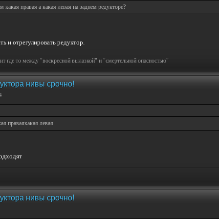
м какая правая а какая левая на заднем редукторе?
ать и отрегулировать редуктор.
т где то между "воскресной вылазкой" и "смертельной опасностью"
уктора нивы срочно!
4
кая праваякакая левая
подходят
уктора нивы срочно!