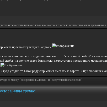
реставлять местами правю с левой и сейчаспонятноедело не известно какая праваякакая 
ор моста просто отсутствует напрочь.
о что посадочные места подшипников вместе с "крепежной скобой" изготавлив
ой скобы" на другую ведет фактически к отсутствию посадочного места подши
!
и куда угодно !!! Такой редуктор может выехать за ворота, и при любой незна
т где то между "воскресной вылазкой" и "смертельной опасностью"
уктора нивы срочно!