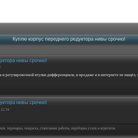
Куплю корпус переднего редуктора нивы срочно!
уктора нивы срочно!
7
и регулировочной втулки дифференциала, в продаже и в интернете не нащёл, 
уктора нивы срочно!
 22:34
я: переварка, покраска, стапельные работы, переборка узлов и агрегатов.