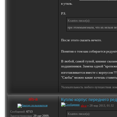
в утиль.
P.S.
Ksantos писал(а):
при этоммынезнали, что их нельзя пе
После этого сказать нечего.
Понятия о том как собирается редукт
В любой, самой тупой, книжке сказан
подшипников. Замена одной "крепежн
изготавливается вместе с корпусом !!
"Скобы" можно какие хочешь ставить 
Увлекательность любого путешествия лежи
als-a
Куплю корпус переднего ред
als-a
» 28 мар 2013, 01:32
Сообщений:
6713
Ksantos писал(а):
Зарегистрирован:
29 окт 2009,