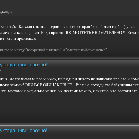
подходят
пала резьба. Каждая крышка подшипника (та которая "крепёжная скоба" ) уника
а левая, а какая правая. Надо просто ПОСМОТРЕТЬ ВНИМАТЕЛЬНО !!! Если став
ет. Что и произошло.
т где то между "воскресной вылазкой" и "смертельной опасностью"
уктора нивы срочно!
7
игня! Долго читал много книжек, ни в одной ничего не написано про это и ном
ивоположной! ОНИ ВСЕ ОДИНАКОВЫЕ!!! Реально походу это бабушкины сказки т
нять местами и визуально менять их местами можно, я считаю, что всётаки это 
уктора нивы срочно!