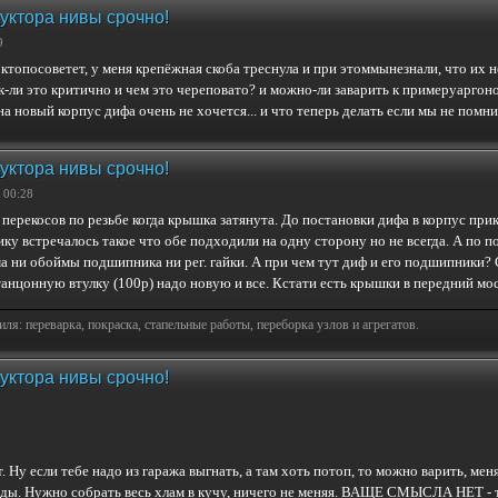
уктора нивы срочно!
9
ктопосоветет, у меня крепёжная скоба треснула и при этоммынезнали, что их н
так-ли это критично и чем это череповато? и можно-ли заварить к примеруарго
новый корпус дифа очень не хочется... и что теперь делать если мы не помним
уктора нивы срочно!
 00:28
 перекосов по резьбе когда крышка затянута. До постановки дифа в корпус пр
ику встречалось такое что обе подходили на одну сторону но не всегда. А по п
 ни обоймы подшипника ни рег. гайки. А при чем тут диф и его подшипники? 
анцонную втулку (100р) надо новую и все. Кстати есть крышки в передний мо
я: переварка, покраска, стапельные работы, переборка узлов и агрегатов.
уктора нивы срочно!
т. Ну если тебе надо из гаража выгнать, а там хоть потоп, то можно варить, м
оды.
Нужно собрать весь хлам в кучу,
ничего не меняя.
ВАЩЕ СМЫСЛА НЕТ -