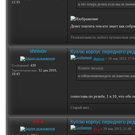
12:35
и что теперь делать если мы не помни
Денег платить тем кто знает как собр
Увлекательность любого путешествия лежи
shnivov
Куплю корпус переднего ред
shnivov
» 29 мар 2013, 17:0
Сообщений:
439
Ksantos писал(а):
Зарегистрирован:
12 дек 2010,
18:43
и сейчаспонятноедело не известно ка
сопоставь по резьбе, 1 к 10, что обе 
Старый жил...
als-a
Куплю корпус переднего ред
als-a
» 29 мар 2013, 21:48