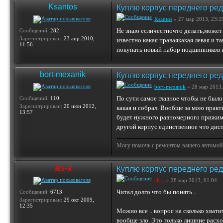
Ksantos
Куплю корпус переднего ред
Ksantos
» 27 мар 2013, 23:2
Не знаю есличестночто делать,может 
Сообщений:
282
Зарегистрирован:
23 апр 2010,
известно какая праваякакая левая и 
11:56
покупать новый набор подшипников на 
bort-mexanik
Куплю корпус переднего ред
bort-mexanik
» 28 мар 2013,
По сути самое главное чтобы не было
Сообщений:
110
Зарегистрирован:
20 июн 2012,
какая и собрал. Вообще за мою практ
13:57
будет нужного равномерного прижима
другой корпус единственное что дист
Могу помочь с ремонтом вашего автомобил
als-a
Куплю корпус переднего ред
als-a
» 28 мар 2013, 01:04
Читал долго что бы понять ..
Сообщений:
6713
Зарегистрирован:
29 окт 2009,
12:35
Можно все .. вопрос на сколько хвати
вообще зло.
Это только лишние расх