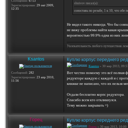
Сообщений:
6713
shnivov писал(а):
Зарегистрирован:
29 окт 2009,
12:35
сопоставь по резьбе, 1 к 10, что обе 
Не видел такого никогда. Что бы сов
не вижу проблемы найти какая крышк
вероятностью 99.9% одна из них лопн
Увлекательность любого путешествия лежи
Ksantos
Куплю корпус переднего ред
Ksantos
» 30 мар 2013, 09:5
Вот честно помоему это всё полная ф
Сообщений:
282
Зарегистрирован:
23 апр 2010,
редукторе каждую с каждой и с прот
11:56
книжке не написано, что их нельзя ме
Отдали бесплатно корпс редуктора.
Спасибо всем кто откликнулся.
Тему можно закрывать =)
Горец
Куплю корпус переднего ред
Горец
» 30 мар 2013, 10:00