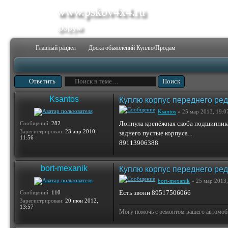
www.pskov4x4.ru
форум
Главный раздел
Доска обьявлений Куплю/Продам
Ответить
Ksantos
Куплю корпус переднего ред
Ksantos
» 25 мар 2013, 19:0
Лопнула крепёжная скоба подшипника 
Сообщений:
282
Зарегистрирован:
23 апр 2010,
заднего пустые корпуса...
11:56
89113906388
bort-mexanik
Куплю корпус переднего ред
bort-mexanik
» 25 мар 2013,
Есть звони 89517506066
Сообщений:
110
Зарегистрирован:
20 июн 2012,
13:57
Могу помочь с ремонтом вашего автомобил