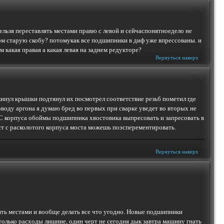
ельзя переставлять местами правю с левой и сейчаспонятноедело не
ном старую скобу? потомукак все подшипники в диф уже впрессованы. и
 какая правая а какая левая на заднем редукторе?
Вернуться наверх
икинул крышки подтянул их посмотрел соответствие резьб пометил где
оводу аргона я думаю бред во первых при сварке уведет во вторых не
С корпуса обоймы подшипника хвостовика выпресовать и запресовать в
ст с расколотого корпуса моста можешь поэсперементировать.
Вернуться наверх
енять местами и вообще делать все что угодно. Новые подшипники
только расходы лишние
, один черт не сегодня дык завтра машину гнать