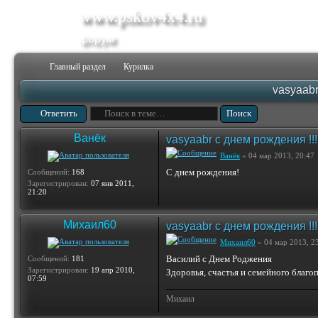
www.pskov4x4.ru
форум
Главный раздел
Курилка
vasyaabr
Ответить
Ванёк
vasyaabr с днем рождения !!!
Ванёк
» 04 мар 2013, 20:47
С днем рождения!
Сообщений:
168
Зарегистрирован:
07 янв 2011,
21:20
Михаил60
vasyaabr с днем рождения !!!
Михаил60
» 04 мар 2013, 2
Василий с Днем Роджения
Сообщений:
181
Зарегистрирован:
19 апр 2010,
Здоровья, счастья и семейного благо
07:59
Михаил