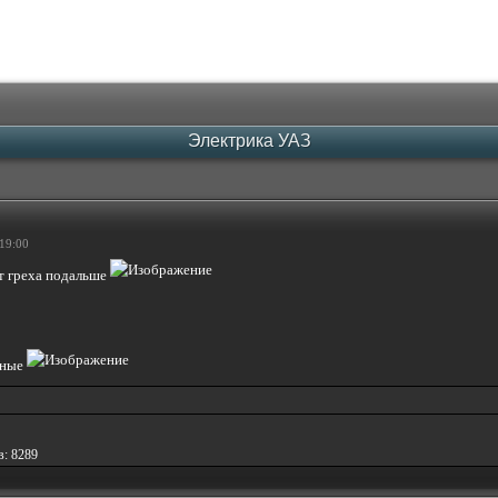
Электрика УАЗ
19:00
т греха подальше
дные
в: 8289