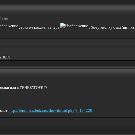
21:00
, тока не глохнет теперь
. Хочу кнопку откл (пит. к
в: 8289
оводки или в ГЕНЕРАТОРЕ ??
ывают
http://forum.uazbuka.ru/showthread.php?t=134229