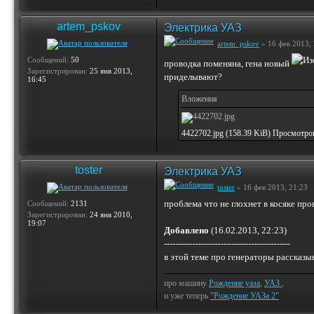
artem_pskov
Электрика УАЗ
artem_pskov
» 16 фев 2013, 
Сообщений:
50
проводка поменяна, гена новый
Зарегистрирован:
25 янв 2013,
приделывают?
16:45
Вложения
4422702.jpg (158.39 KiB) Просмотро
toster
Электрика УАЗ
toster
» 16 фев 2013, 21:23
проблема что не глохнет в косяке пр
Сообщений:
2131
Зарегистрирован:
24 янв 2010,
19:07
Добавлено
(16.02.2013, 22:23)
---------------------------------------------
в этой теме про генераторы рассказ
про машину
Рождение уаза
,
УАЗ
,
и уже теперь
"Рождение УАЗа 2"