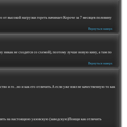
о от высокой нагрузки гореть начинает.Короче за 7 месяцев половину
Вернуться наверх
ну никак не сходятся со схемой), поэтому лучше новую кину, а там по
Вернуться наверх
во и го...но и как его отличить.А если уже взял не качественную то как
менять на настоящюю уазовскую (заводскую)Поищи как отличить