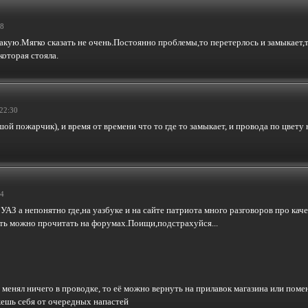
38
такую.Мягко сказать не очень.Постоянно проблемы,то перетерлось и замыкает,т
которая стояла.
22:30
й пожарчик), и время от времени что то где то замыкает, и провода по цвету 
44
АЗ а непонятно где,на уазбуке и на сайте патриота много разговоров про качест
ить можно прочитать на форумах.Поищи,подстрахуйся...
е менял ничего в проводке, то её можно вернуть на прилавок магазина или по
жешь себя от очередных напастей