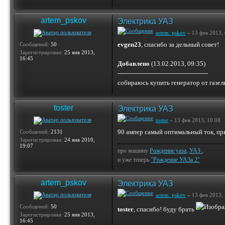
artem_pskov
Электрика УАЗ
artem_pskov
» 13 фев 2013, 
evgen23
, спасибо за дельный совет!
Сообщений:
50
Зарегистрирован:
25 янв 2013,
16:45
Добавлено
(13.02.2013, 09:35)
---------------------------------------------
собираюсь купить генератор от газел
toster
Электрика УАЗ
toster
» 13 фев 2013, 10:08
90 ампер самый оптимальный ток, пр
Сообщений:
2131
Зарегистрирован:
24 янв 2010,
19:07
про машину
Рождение уаза
,
УАЗ
,
и уже теперь
"Рождение УАЗа 2"
artem_pskov
Электрика УАЗ
artem_pskov
» 13 фев 2013, 
Сообщений:
50
toster
, спасибо! буду брать
Зарегистрирован:
25 янв 2013,
16:45