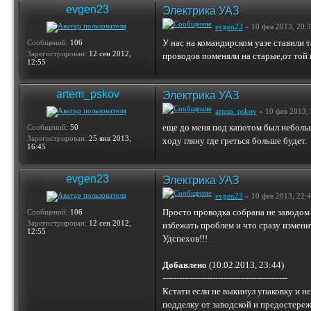
evgen23
Электрика УАЗ
evgen23
» 10 фев 2013, 20:
У нас на командирском уазе ставили 
Сообщений:
106
Зарегистрирован:
12 сен 2012,
проводов поменяли на старые,от той 
12:55
artem_pskov
Электрика УАЗ
artem_pskov
» 10 фев 2013, 
еще до меня под капотом был небольшо
Сообщений:
50
Зарегистрирован:
25 янв 2013,
ходу гляну где греться больше будет.
16:45
evgen23
Электрика УАЗ
evgen23
» 10 фев 2013, 22:
Просто проводка собрана не заводом У
Сообщений:
106
Зарегистрирован:
12 сен 2012,
избежать проблем и что сразу измен
12:55
Удспехов!!!
Добавлено
(10.02.2013, 23:44)
---------------------------------------------
Кстати если не выкинул упаковку и н
подделку от заводской и предостере