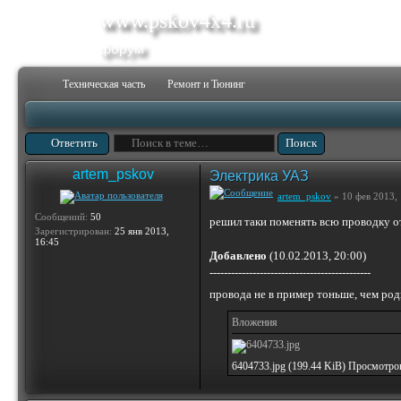
www.pskov4x4.ru
форум
Техническая часть
Ремонт и Тюнинг
Ответить
artem_pskov
Электрика УАЗ
artem_pskov
» 10 фев 2013, 
Сообщений:
50
решил таки поменять всю проводку о
Зарегистрирован:
25 янв 2013,
16:45
Добавлено
(10.02.2013, 20:00)
---------------------------------------------
провода не в пример тоньше, чем ро
Вложения
6404733.jpg (199.44 KiB) Просмотро