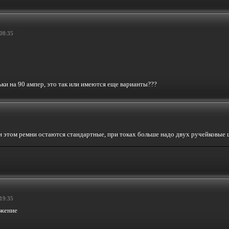
08:35
ьки на 90 ампер, это так или имеются еще варианты???
и этом ремни остаются стандартные, при токах больше надо двух ручейковые 
19:35