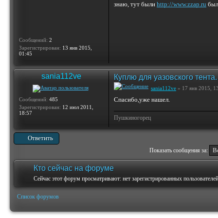
знаю, тут были
http://www.zzap.ru
были
Сообщений:
2
Зарегистрирован:
13 янв 2015,
01:45
sania112ve
Куплю для уазовского тента.
sania112ve
» 17 янв 2015, 1
Спасибо,уже нашел.
Сообщений:
485
Зарегистрирован:
12 июл 2011,
18:57
Пушкиногорец
Ответить
Показать сообщения за:
Кто сейчас на форуме
Сейчас этот форум просматривают: нет зарегистрированных пользователей 
Список форумов