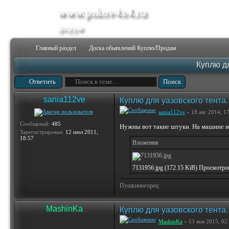
www.pskov4x4.ru
форум
Главный раздел
Доска обьявлений Куплю/Продам
Куплю дл
Ответить
sania112ve
Куплю для уазовского тента.
sania112ve
» 18 авг 2014, 1
Сообщений:
485
Нужны вот такие штуки. На машине их
Зарегистрирован:
12 июл 2011,
18:57
Вложения
7131956.jpg (172.15 KiB) Просмотро
Пушкиногорец
MashinKа
Куплю для уазовского тента.
MashinKа
» 13 янв 2015, 02