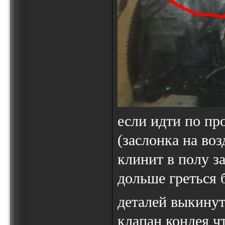
если идти по пр
(заслонка на воз
клинит в полу з
дольше греться 
деталей выкину
клапан кондея ч