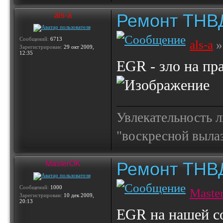
Ремонт ТНВ
als-a
Сообщений:
6713
als-a
»
Зарегистрирован:
29 окт 2009,
12:35
EGR - зло на пр
Увлекательность 
"воскресной выла
Ремонт ТНВ
MasterOK
Сообщений:
1000
Maste
Зарегистрирован:
10 дек 2009,
20:13
EGR на нашей со