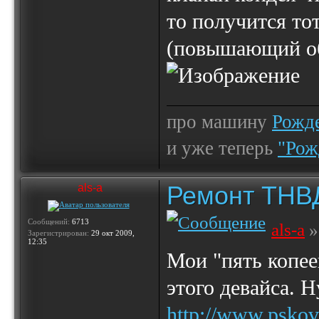
то получится то
(повышающий об
про машину
Рожде
и уже теперь
"Рож
Ремонт ТНВ
als-a
Сообщений:
6713
als-a
»
Зарегистрирован:
29 окт 2009,
12:35
Мои "пять копее
этого девайса. Н
http://www.psko