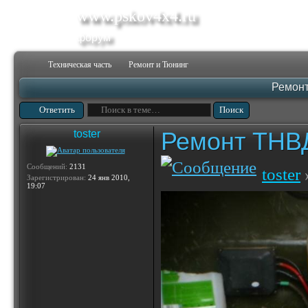
www.pskov4x4.ru
форум
Техническая часть
Ремонт и Тюнинг
Ремон
Ответить
Ремонт ТНВ
toster
Сообщений:
2131
toster
Зарегистрирован:
24 янв 2010,
19:07