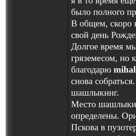
я в то время еще
было полного при
В общем, скоро 
свой день Рожде
Долгое время мы
гряземесом, но к
благодарю
mihal
снова собраться
шашлыкинг.
Место шашлыкинг
определены. Ори
Пскова в пузоте