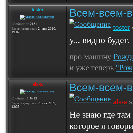
Всем-всем-вс
toster
Сообщений:
2131
toster
Зарегистрирован:
24 янв 2010,
19:07
у... видно будет.
про машину
Рожде
и уже теперь
"Рож
Всем-всем-вс
als-a
Сообщений:
6713
als-a
»
Зарегистрирован:
29 окт 2009,
12:35
Не знаю где там
которое я говори