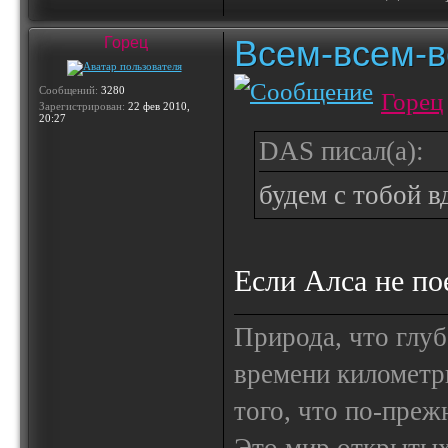
Всем-всем-вс
Горец
Сообщений:
3280
Горец
Зарегистрирован:
22 фев 2010,
20:27
DAS писал(а):
будем с тобой 
Если Алса не пое
Природа, что глуб
времени километр
того, что по-пре