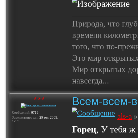
Природа, что глуб
времени километр
того, что по-пре
Это мир открытых
Мир открытых доро
навсегда...
Всем-всем-вс
als-a
Сообщений:
6713
als-a
»
Зарегистрирован:
29 окт 2009,
12:35
Горец
, У тебя ж