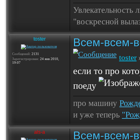
Увлекательность 
"воскресной выла
Всем-всем-вс
toster
Сообщений:
2131
toster
Зарегистрирован:
24 янв 2010,
19:07
если то про кото
поеду
про машину
Рожде
и уже теперь
"Рож
Всем-всем-вс
als-a