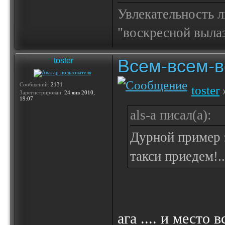
Увлекательность 
"воскресной выла
Всем-всем-вс
toster
Сообщений:
2131
toster
Зарегистрирован:
24 янв 2010,
19:07
als-a писал(а):
Дурной пример з
такси приедем!.
ага .... и место