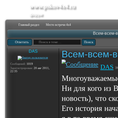
www.pskov4x4.ru
форум
Главный раздел
Место встречи 4х4
Всем-всем-вс
Ответить
Всем-всем-вс
DAS
Сообщений:
1019
DAS
»
Зарегистрирован:
20 авг 2011,
22:35
Многоуважаемые
Ни для кого из В
новость), что с
Его история нача