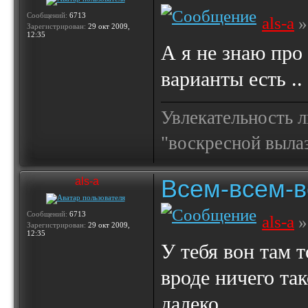
Сообщений:
6713
als-a
»
Зарегистрирован:
29 окт 2009,
12:35
А я не знаю про
варианты есть ..
Увлекательность 
"воскресной выла
Всем-всем-вс
als-a
Сообщений:
6713
als-a
»
Зарегистрирован:
29 окт 2009,
12:35
У тебя вон там т
вроде ничего так
далеко ..