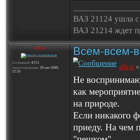
_______________
ВАЗ 21124 ушла с
ВАЗ 21214 ждет 
Всем-всем-вс
als-a
Сообщений:
6713
als-a
»
Зарегистрирован:
29 окт 2009,
12:35
Не воспринимаю
как мероприятие
на природе.
Если никакого ф
приеду. На чем 
"пешком".