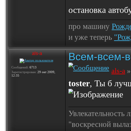
остановка автоб
про машину
Рожде
и уже теперь
"Рож
Всем-всем-вс
als-a
Сообщений:
6713
als-a
»
Зарегистрирован:
29 окт 2009,
12:35
toster
, Ты б луч
Увлекательность 
"воскресной выла