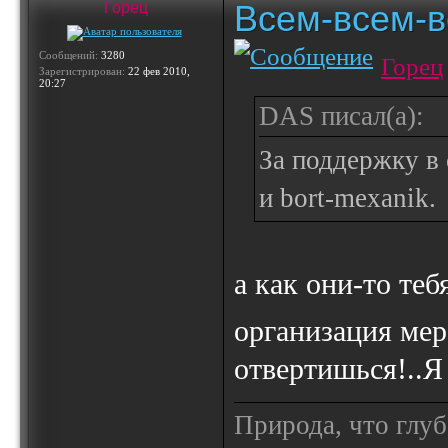
Всем-всем-вс
Горец
Сообщений:
3280
Горец
Зарегистрирован:
22 фев 2010,
20:27
DAS писал(а):
За поддержку в 
и bort-mexanik.
а как они-то теб
организация ме
отвертишься!..Я
Природа, что глуб