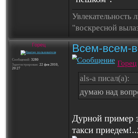
Увлекательность 
"воскресной выла
Всем-всем-вс
Горец
Сообщений:
3280
Горец
Зарегистрирован:
22 фев 2010,
20:27
als-a писал(а):
думаю над вопр
Дурной пример з
такси приедем!.