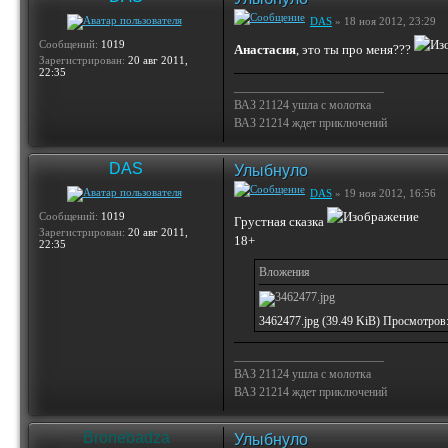
DAS
» 18 ноя 2012, 23:29
Сообщений:
1019
Анастасия
, это ты про меня???
Зарегистрирован:
20 авг 2011,
22:35
_________________________
ВАЗ 21124 ушла с молотка
ВАЗ 21214 ждет приключений
DAS
Улыбнуло
DAS
» 19 ноя 2012, 16:56
Сообщений:
1019
Грустная сказка
Зарегистрирован:
20 авг 2011,
18+
22:35
Вложения
3462477.jpg (39.49 KiB) Просмотров
_________________________
ВАЗ 21124 ушла с молотка
ВАЗ 21214 ждет приключений
Bronebadza
Улыбнуло