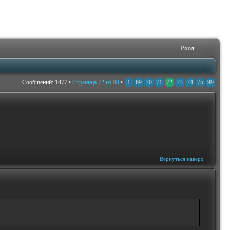
Вход
Сообщений: 1477 •
Страница
72
из
99
•
1
69
70
71
72
73
74
75
99
Вернуться наверх