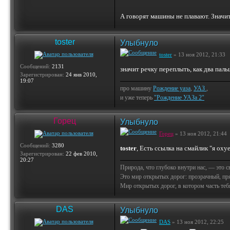
А говорят машины не плавают. Значи
toster
Улыбнуло
toster
» 13 ноя 2012, 21:33
Сообщений:
2131
значит речку переплыть, как два паль
Зарегистрирован:
24 янв 2010,
19:07
про машину
Рождение уаза
,
УАЗ
,
и уже теперь
"Рождение УАЗа 2"
Горец
Улыбнуло
Горец
» 13 ноя 2012, 21:44
Сообщений:
3280
toster
, Есть ссылка на смайлик "я оху
Зарегистрирован:
22 фев 2010,
20:27
Природа, что глубоко внутри нас, — это 
Это мир открытых дорог: прозрачный, пр
Мир открытых дорог, в котором часть тебя 
DAS
Улыбнуло
DAS
» 13 ноя 2012, 22:25