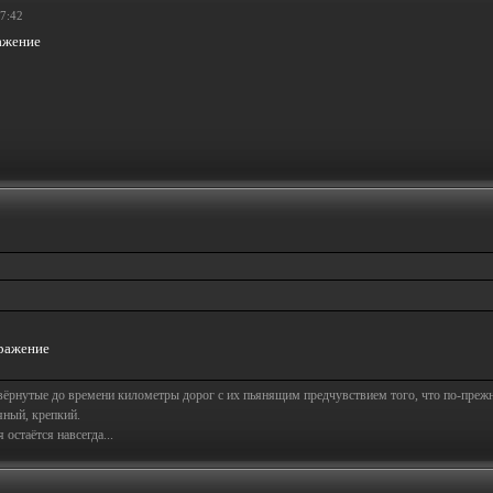
17:42
свёрнутые до времени километры дорог с их пьянящим предчувствием того, что по-пре
яный, крепкий.
остаётся навсегда...