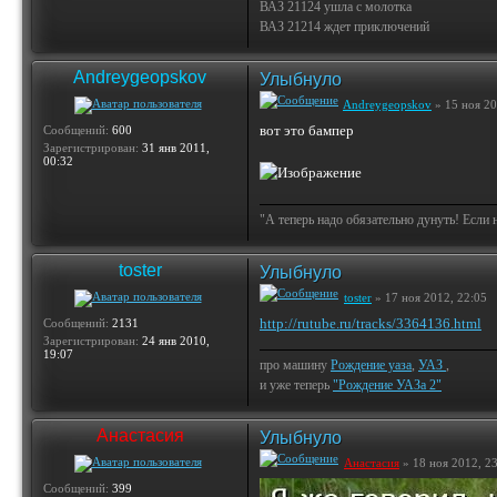
ВАЗ 21124 ушла с молотка
ВАЗ 21214 ждет приключений
Andreygeopskov
Улыбнуло
Andreygeopskov
» 15 ноя 20
вот это бампер
Сообщений:
600
Зарегистрирован:
31 янв 2011,
00:32
"А теперь надо обязательно дунуть! Если 
toster
Улыбнуло
toster
» 17 ноя 2012, 22:05
http://rutube.ru/tracks/3364136.html
Сообщений:
2131
Зарегистрирован:
24 янв 2010,
19:07
про машину
Рождение уаза
,
УАЗ
,
и уже теперь
"Рождение УАЗа 2"
Анастасия
Улыбнуло
Анастасия
» 18 ноя 2012, 2
Сообщений:
399