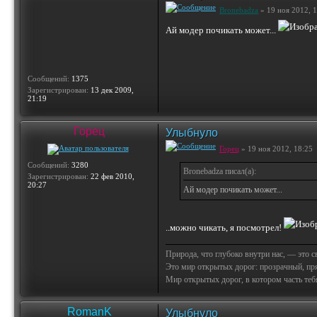
Bronebadza
» 19 ноя 2012, 
Ай модер почикать может...
Сообщений:
1375
Зарегистрирован:
13 дек 2009,
21:19
Горец
Улыбнуло
Горец
» 19 ноя 2012, 18:25
Сообщений:
3280
Bronebadza писал(а):
Зарегистрирован:
22 фев 2010,
20:27
Ай модер почикать может...
..можно чикать, я посмотрел!
Природа, что глубоко внутри нас, — это 
Это мир открытых дорог: прозрачный, пр
Мир открытых дорог, в котором часть тебя 
RomanK
Улыбнуло