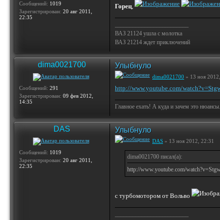
Сообщений:
1019
Горец
,
Зарегистрирован:
20 авг 2011,
22:35
_________________________
ВАЗ 21124 ушла с молотка
ВАЗ 21214 ждет приключений
dima0021700
Улыбнуло
dima0021700
» 13 ноя 2012,
http://www.youtube.com/watch?v=St
Сообщений:
291
Зарегистрирован:
09 фев 2012,
14:35
Главное ехать! А куда и зачем это нюансы
DAS
Улыбнуло
DAS
» 13 ноя 2012, 22:31
Сообщений:
1019
dima0021700 писал(а):
Зарегистрирован:
20 авг 2011,
22:35
http://www.youtube.com/watch?v=St
с турбомотором от Вольво
_________________________