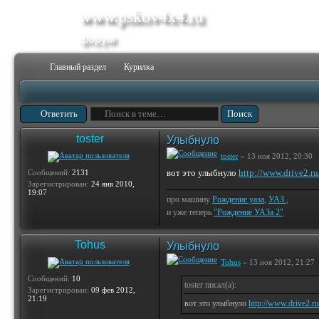
www.pskov4x4.ru
форум
Главный раздел
Курилка
Ответить
toster
Улыбнуло
toster
» 13 ноя 2012, 20:30
вот это улыбнуло
http://www.drive2.ru
Сообщений:
2131
Зарегистрирован:
24 янв 2010,
19:07
про машину
Рождение уаза
,
УАЗ
,
и уже теперь
"Рождение УАЗа 2"
Tohus
Улыбнуло
Tohus
» 13 ноя 2012, 21:27
Сообщений:
10
toster писал(а):
Зарегистрирован:
09 фев 2012,
21:19
вот это улыбнуло
http://www.drive2.ru