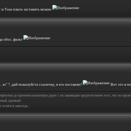
т и Уаза плыть заставить можно
ца обос..фальт
е...ю" ?..дай пожалуйста ссылочку, я его поставлю!
Вот это я п
свёрнутые до времени километры дорог с их пьянящим предчувствием того, что по-пре
яный, крепкий.
остаётся навсегда...