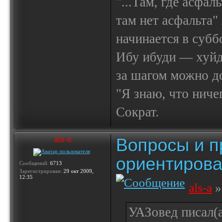
"...Там, где асфал
там нет асфальта"
начинается в субб
Ибу ибуди — х
за шагом можно до
"Я знаю, что ничег
Сократ.
Вопросы и п
als-a
ориентирова
Сообщений:
6713
Зарегистрирован:
29 окт 2009,
12:35
als-a
»
УАЗовед писал(а