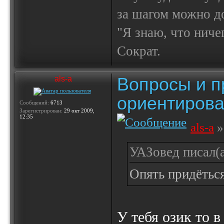
за шагом можно до
"Я знаю, что ничег
Сократ.
Вопросы и п
als-a
ориентирова
Сообщений:
6713
Зарегистрирован:
29 окт 2009,
12:35
als-a
»
УАЗовед писал(а
Опять придёться
У тебя озик то в