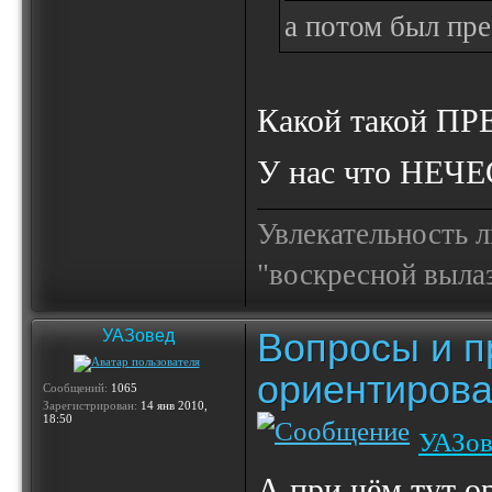
а потом был прес
Какой такой ПР
У нас что НЕЧ
Увлекательность 
"воскресной выла
Вопросы и п
УАЗовед
ориентирова
Сообщений:
1065
Зарегистрирован:
14 янв 2010,
18:50
УАЗов
А при чём тут ор