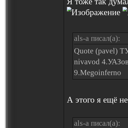
Я тоже так думал
als-a писал(а):
Quote (pavel) Т
nivavod 4.УАЗов
9.Megoinferno
А этого я ещё н
als-a писал(а):