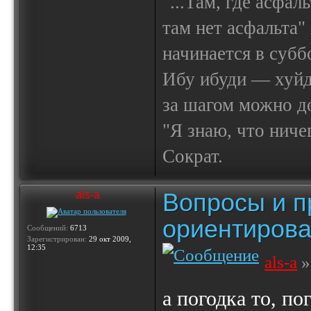
"...Там, где асфал
там нет асфальта"
начинается в субб
Ибу ибуди — х
за шагом можно до
"Я знаю, что ничег
Сократ.
Вопросы и п
als-a
ориентирова
Сообщений:
6713
Зарегистрирован:
29 окт 2009,
12:35
als-a
»
а погодка то, пог