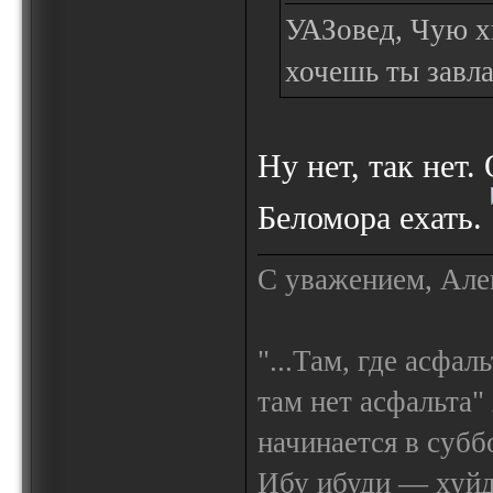
УАЗовед, Чую х
хочешь ты завла
Ну нет, так нет.
Беломора ехать.
С уважением, Але
"...Там, где асфал
там нет асфальта"
начинается в субб
Ибу ибуди — х