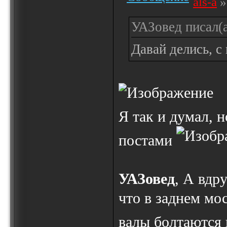
als-a
»
УАЗовед писал(а
Давай делись, с
Я так и думал, 
постами
УАЗовед
, А вдр
что в заднем мос
валы болтаются 