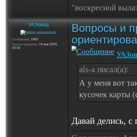
"воскресной выла
Вопросы и п
УАЗовед
ориентирова
Сообщений:
1065
Зарегистрирован:
14 янв 2010,
18:50
УАЗов
als-a писал(а):
А у меня вот та
кусочек карты (
Давай делись, с 