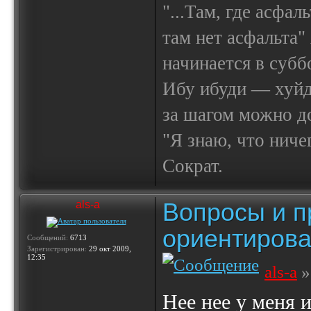
"...Там, где асфал
там нет асфальта"
начинается в субб
Ибу ибуди — х
за шагом можно до
"Я знаю, что ничег
Сократ.
Вопросы и п
als-a
ориентирова
Сообщений:
6713
Зарегистрирован:
29 окт 2009,
12:35
als-a
»
Нее нее у меня 