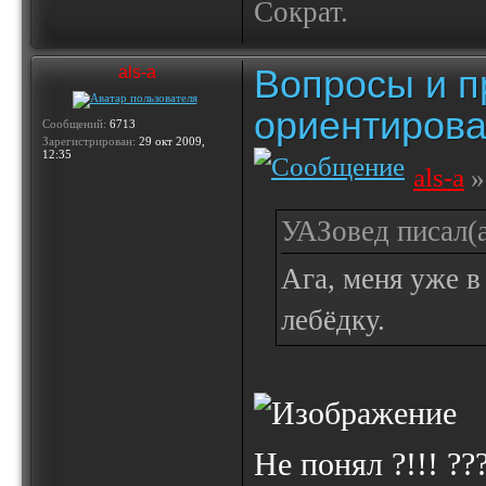
Сократ.
Вопросы и п
als-a
ориентирова
Сообщений:
6713
Зарегистрирован:
29 окт 2009,
12:35
als-a
»
УАЗовед писал(а
Ага, меня уже в
лебёдку.
Не понял ?!!! ??