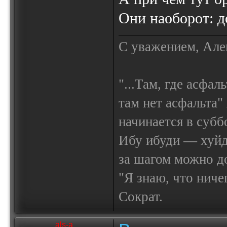
Они наоборот: д
С уважением, Але
"...Там, где асфал
там нет асфальта"
начинается в субб
Ибу ибуди — х
за шагом можно до
"Я знаю, что ничег
Сократ.
als-a