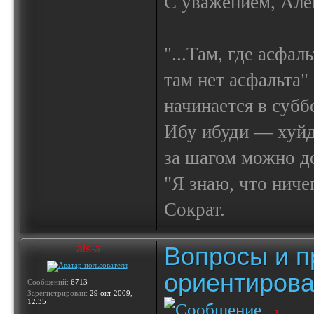
С уважением, Але
"...Там, где асфал
там нет асфальта"
начинается в субб
Ибу ибуди — х
за шагом можно до
"Я знаю, что ничег
Сократ.
Вопросы и п
als-a
ориентирова
Сообщений:
6713
Зарегистрирован:
29 окт 2009,
12:35