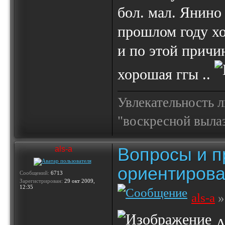
бол. мал. Янино
прошлом году хо
и по этой причи
хорошая ггы ..
Увлекательность 
"воскресной выла
Вопросы и п
als-a
ориентирова
Сообщений:
6713
Зарегистрирован:
29 окт 2009,
12:35
als-a
»
А 