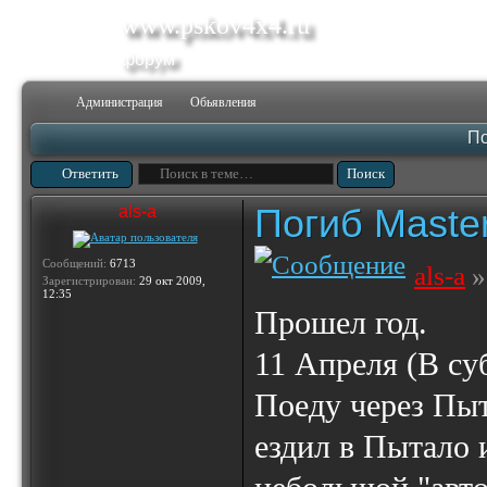
www.pskov4x4.ru
форум
Администрация
Обьявления
По
Ответить
Погиб Maste
als-a
Сообщений:
6713
als-a
»
Зарегистрирован:
29 окт 2009,
12:35
Прошел год.
11 Апреля (В су
Поеду через Пыт
ездил в Пытало 