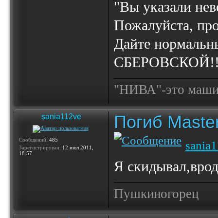
"Вы указали нев
Пожалуйста, про
Дайте нормальн
СБЕРОВСКОЙ!!
"НИВА"-это машина
Погиб Maste
sania112ve
Сообщений:
485
sania
Зарегистрирован:
12 июл 2011,
18:57
Я скидывал,врод
Пушкиногорец