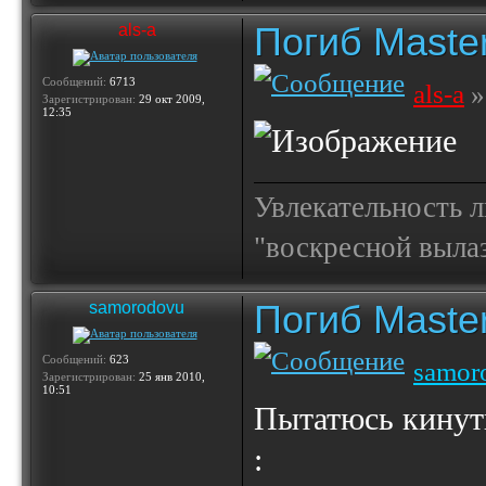
Погиб Maste
als-a
Сообщений:
6713
als-a
»
Зарегистрирован:
29 окт 2009,
12:35
Увлекательность 
"воскресной выла
Погиб Maste
samorodovu
Сообщений:
623
samor
Зарегистрирован:
25 янв 2010,
10:51
Пытатюсь кинут
: