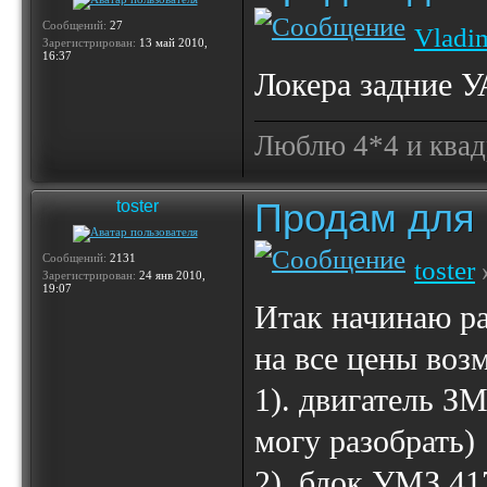
Сообщений:
27
Vladi
Зарегистрирован:
13 май 2010,
16:37
Локера задние У
Люблю 4*4 и квад
Продам для
toster
Сообщений:
2131
toster
Зарегистрирован:
24 янв 2010,
19:07
Итак начинаю ра
на все цены во
1). двигатель ЗМ
могу разобрать)
2). блок УМЗ 417