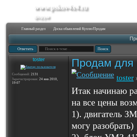
www.pskov4x4.ru
форум
Главный раздел
Доска обьявлений Куплю/Продам
Пр
Ответить
Продам для
toster
Сообщений:
2131
toster
Зарегистрирован:
24 янв 2010,
19:07
Итак начинаю ра
на все цены во
1). двигатель ЗМ
могу разобрать)