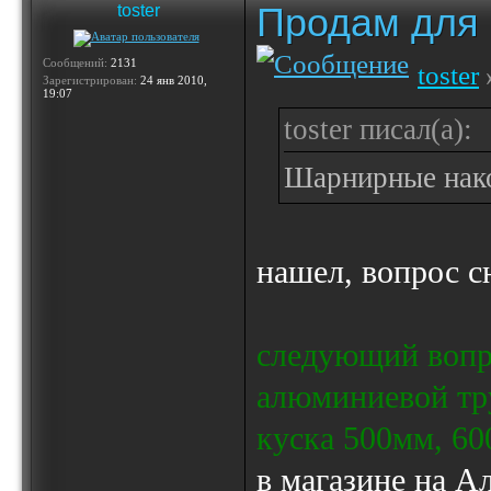
Продам для
toster
Сообщений:
2131
toster
Зарегистрирован:
24 янв 2010,
19:07
toster писал(а):
Шарнирные нак
нашел, вопрос 
следующий вопрос
алюминиевой тр
куска 500мм, 6
в магазине на А