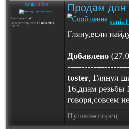
Продам для
sania112ve
Сообщений:
485
sania
Зарегистрирован:
12 июл 2011,
18:57
Гляну,если найд
Добавлено
(27.0
---------------------
toster
, Глянул ш
16,диам резьбы 1
говоря,совсем не
Пушкиногорец