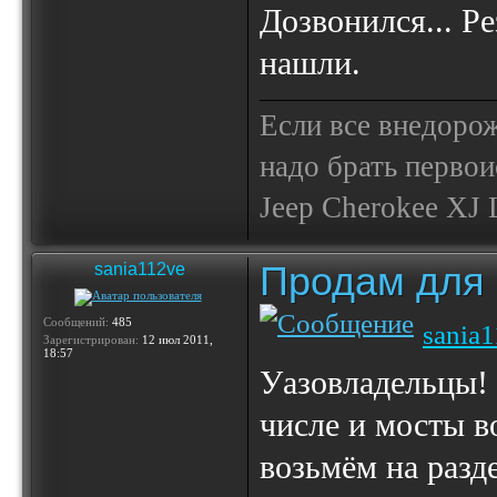
Дозвонился... Р
нашли.
Если все внедор
надо брать первои
Jeep Cherokee XJ Li
Продам для
sania112ve
Сообщений:
485
sania
Зарегистрирован:
12 июл 2011,
18:57
Уазовладельцы! 
числе и мосты в
возьмём на разд