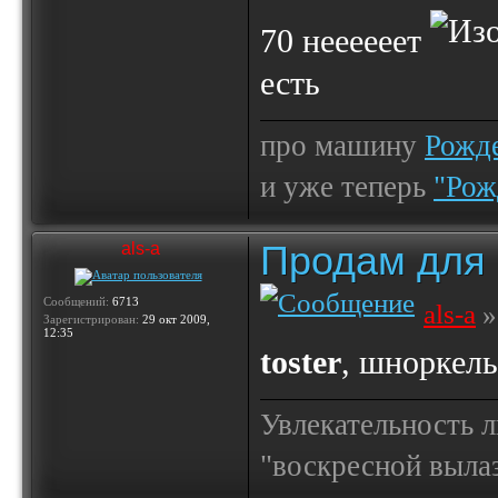
70 неееееет
есть
про машину
Рожде
и уже теперь
"Рож
Продам для
als-a
Сообщений:
6713
als-a
»
Зарегистрирован:
29 окт 2009,
12:35
toster
, шноркель
Увлекательность 
"воскресной выла