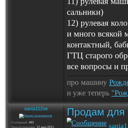
11) рулевая маш
сальники)
12) рулевая коло
и много всякой 
контактный, баб
ГТЦ старого обр
все вопросы и п
про машину
Рожде
и уже теперь
"Рож
Продам для
sania112ve
Сообщений:
485
sania
Зарегистрирован:
12 июл 2011,