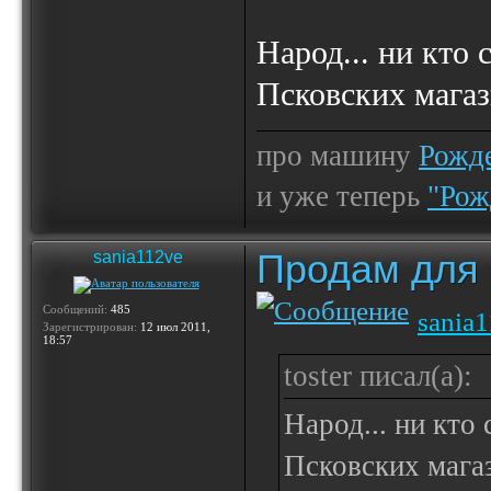
Народ... ни кто
Псковских магаз
про машину
Рожде
и уже теперь
"Рож
Продам для
sania112ve
Сообщений:
485
sania
Зарегистрирован:
12 июл 2011,
18:57
toster писал(а):
Народ... ни кто
Псковских магаз