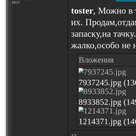
18:57
toster
, Можно в 
их. Продам,отда
запаску,на тачк
жалко,особо не
Вложения
7937245.jpg (1
8933852.jpg (1
1214371.jpg (1