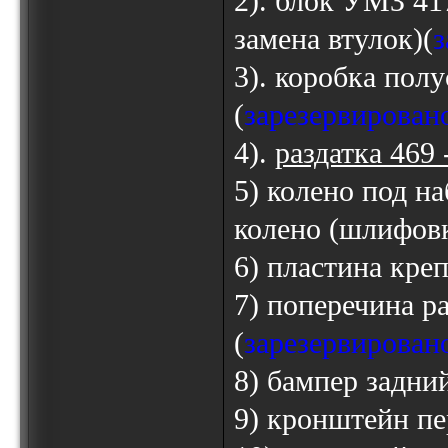
2). блок УМЗ 417
замена втулок)(
з
3). коробка полу
(
зарезервирован
4).
раздатка 469 
5) колено под н
колено (шлифовк
6) пластина кре
7) поперечина р
(
зарезервирован
8) бампер задний
9) кронштейн пе