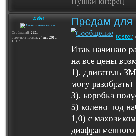
Пушкиногорец
Продам для
toster
Сообщений:
2131
toster
Зарегистрирован:
24 янв 2010,
19:07
Итак начинаю ра
на все цены во
1). двигатель ЗМ
могу разобрать)
3). коробка полу
5) колено под 
1,0) с маховико
диафрагменного 