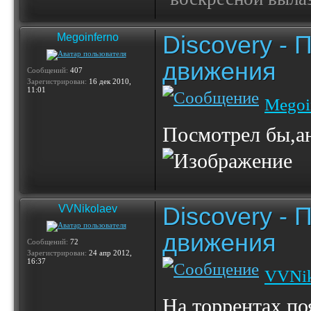
Discovery -
Megoinferno
движения
Сообщений:
407
Зарегистрирован:
16 дек 2010,
11:01
Megoi
Посмотрел бы,ан
Discovery -
VVNikolaev
движения
Сообщений:
72
Зарегистрирован:
24 апр 2012,
16:37
VVNik
На торрентах по