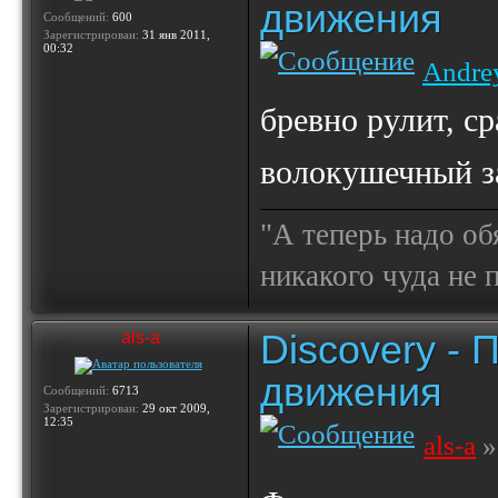
движения
Сообщений:
600
Зарегистрирован:
31 янв 2011,
00:32
Andre
бревно рулит, с
волокушечный з
"А теперь надо об
никакого чуда не
Discovery -
als-a
движения
Сообщений:
6713
Зарегистрирован:
29 окт 2009,
12:35
als-a
»