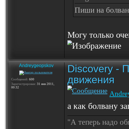
Пиши на болван
Могу только оч
Discovery -
Andreygeopskov
движения
Сообщений:
600
Зарегистрирован:
31 янв 2011,
00:32
Andre
а как болвану з
"А теперь надо об