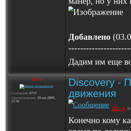
манер, но у них
Добавлено
(03.0
---------------------
Дадим им еще в
Discovery -
als-a
движения
Сообщений:
6713
Зарегистрирован:
29 окт 2009,
12:35
als-a
»
Конечно кому ка