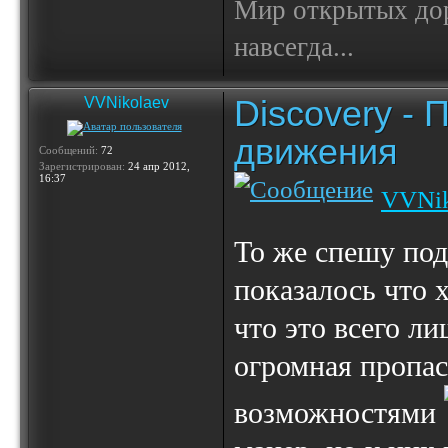
Мир открытых доро
навсегда...
Discovery -
VVNikolaev
движения
Сообщений:
72
Зарегистрирован:
24 апр 2012,
16:37
VVNik
То же спешу по
показалось что 
что это всего л
огромная пропа
возможностями