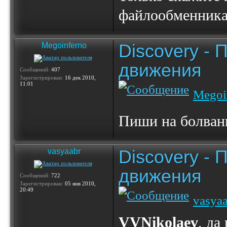
файлообменниках
Discovery -
Megoinferno
движения
Сообщений:
407
Зарегистрирован:
16 дек 2010,
11:01
Megoi
Пиши на болва
Discovery -
vasyaabr
движения
Сообщений:
722
Зарегистрирован:
05 янв 2010,
20:49
vasya
VVNikolaev
, да