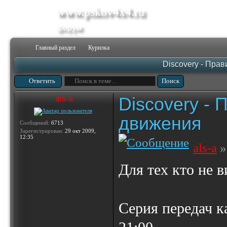
www.pskov4x4.ru
форум
Главный раздел
Курилка
Discovery - Пра
Ответить
Discovery -
als-a
движения
Сообщений:
6713
Зарегистрирован:
29 окт 2009,
12:35
als-a
»
Для тех кто не в
Серия передач к