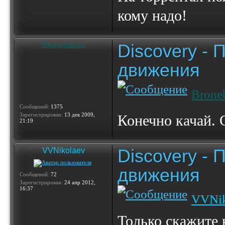
кому надо!
Discovery -
Bronebadza
движения
Brone
Сообщений:
1375
Зарегистрирован:
13 дек 2009,
Конечно качай.
21:19
Discovery -
VVNikolaev
движения
Сообщений:
72
Зарегистрирован:
24 апр 2012,
16:37
VVNik
Только скажите 