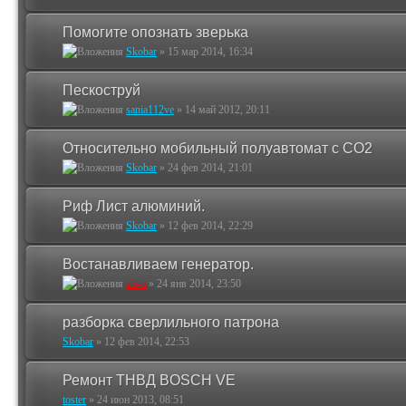
Помогите опознать зверька
Skobar
»
15 мар 2014, 16:34
Пескоструй
sania112ve
»
14 май 2012, 20:11
Относительно мобильный полуавтомат с CO2
Skobar
»
24 фев 2014, 21:01
Риф Лист алюминий.
Skobar
»
12 фев 2014, 22:29
Востанавливаем генератор.
als-a
»
24 янв 2014, 23:50
разборка сверлильного патрона
Skobar
»
12 фев 2014, 22:53
Ремонт ТНВД BOSCH VE
toster
»
24 июн 2013, 08:51