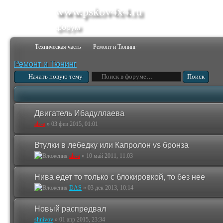
www.pskov4x4.ru
форум
Техническая часть
Ремонт и Тюнинг
Ремонт и Тюнинг
Начать новую тему
Двигатель Ибадуллаева
als-a
»
03 фев 2015, 01:01
Втулки в лебедку или Капролон vs бронза
als-a
»
10 май 2011, 11:03
Нива едет то только с блокировкой, то без нее
DAS
»
03 дек 2013, 10:14
Новый распредвал
shnivov
»
01 апр 2015, 23:34