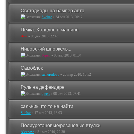
Светодиоды на бампер авто
Skobar
»
24 сен 2013, 20:12
Печка. Холодно в машине
als-a
»
05 дек 2013, 22:45
Нивовский шноркель...
Горец
»
03 апр 2010, 01:04
Самоблок
samorodovu
»
26 мар 2010, 15:52
Руль на дефендере
qwert
»
08 окт 2013, 07:41
сальник что то не найти
Skobar
»
17 окт 2013, 13:03
Полиуретановые/резиновые втулки
Alexnow
»
31 окт 2010, 22:38