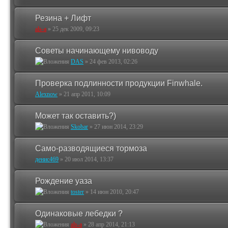
Резина + Лифт
als-a
»
25 дек 2009, 09:23
Советы начинающему нивоводу
DAS
»
24 фев 2013, 02:26
Проверка подлинности продукции Finwhale.
Alexnow
»
21 апр 2011, 10:09
Может так оставить?)
Skobar
»
27 июн 2014, 23:29
Само-разводящиеся тормоза
денис469
»
20 июл 2014, 13:37
Рождение уаза
toster
»
14 июн 2010, 20:47
Одинаковые лебедки ?
als-a
»
28 апр 2014, 21:13