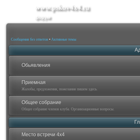
www.pskov4x4.ru
форум
Сообщения без ответов
•
Активные темы
А
Обьявления
Приемная
Жалобы, предложения, пожелания пишем здесь.
Общее собрание
Общее собрание членов клуба. Организационные вопросы.
Гл
Место встречи 4х4