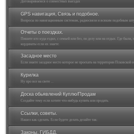
Договариваемся о совместных выездах
GPS навигация, Связь и подобное.
Вопросы по навигационным системам, радиосвязи и всяким подобным шт
Отчеты о поездках.
Пишите кто куда ездил, с семьей или без, по делу или на отдых. Где были,
кординаты если их знаете.
Засадное место
Если знаете засадное место которое не проехать на территории Псковской о
Курилка
Ну про все на свете ...
Доска обьявлений Куплю/Продам
Создайте тему если хотите что-нибудь купить или продать.
Ссылки, советы.
Нашел как сделать. Если будете делать делайте так:
Законы, ГИБДД.